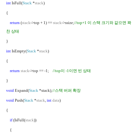
int
IsFull(
Stack
*
stack
)
{
return
(
stack
->top + 1) ==
stack
->ssize;
//top+1
이 스택 크기와 같으면 꽉
찬 상태
}
int
IsEmpty(
Stack
*
stack
)
{
return
stack
->top == -1;
//top
이
-1
이면 빈 상태
}
void
Expand(
Stack
*stack);
//
스택 버퍼 확장
void
Push(
Stack
*
stack
,
int
data
)
{
if
(IsFull(
stack
))
{