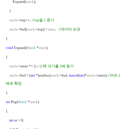
Expand(
stack
);
}
stack
->top++;
//top
을
1
증가
stack
->buf[
stack
->top] =
data
;
//
데이터 보관
}
void
Expand(
Stack
*
stack
)
{
stack
->ssize *= 2;
//
스택 크기를
2
배 증가
stack
->buf = (
int
*)realloc(
stack
->buf,
sizeof
(
int
)*
stack
->ssize);
//
버퍼
2
배로 확장
}
int
Pop(
Stack
*
stack
)
{
int
re = 0;