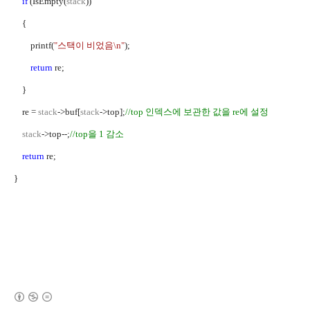
if
(IsEmpty(
stack
))
{
printf(
"
스택이 비었음
\n"
);
return
re;
}
re =
stack
->buf[
stack
->top];
//top
인덱스에 보관한 값을
re
에 설정
stack
->top--;
//top
을
1
감소
return
re;
}
(새창열림)