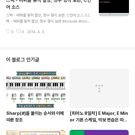
스택 - 버퍼를 동적 할당, 정수 형식 보관, C언
스택이 꽉 찼는지 확인int IsEmpty(Stack *stack); //스
택이 비었는지 확인void Push(Stack *stack, int dat
어 소스
글 내용
a); //스택에 보관int Pop(Stack *stack); //스택에서 꺼
스택 - 버퍼를 동적 할당, 정수 형식 보관, C언어 소스 //스
냄 int m..
택 - 버퍼를 동적 할당, 정수 형식 보관 #include #includ
e typedef struct Stack //Stack 구조체 정의 { int *b
0
0
2016. 4. 3.
uf;//저장소 int ssize;//저장소 크기 int top; //가장 최근
에 보관한 인덱스 }Stack; void InitStack(Stack *stac
k, int ssize);//스택 초기화 int IsFull(Stack *stack); //
스택이 꽉 찼는지 확인 int IsEmpty(Stack *stack); //스
택이 비었는지 확인 void Push(Stack *stack, int dat
이 블로그 인기글
a); //스택에 보관 int Pop(Stack *stack); //스택에서 꺼
냄 void D..
Sharp(#)을 붙이는 순서와 이에
[피아노 8일차] E Major, E Min
따른 장조
or 기본 스케일, 악보 연습은 따라
쟁이, 하얀 이 예쁜 이