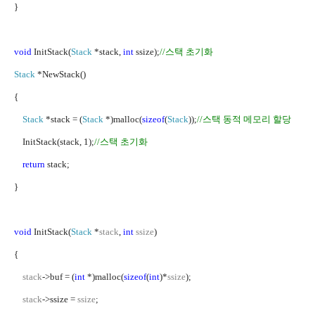
}
void
InitStack(
Stack
*stack,
int
ssize);
//
스택 초기화
Stack
*NewStack()
{
Stack
*stack = (
Stack
*)malloc(
sizeof
(
Stack
));
//
스택 동적 메모리 할당
InitStack(stack, 1);
//
스택 초기화
return
stack;
}
void
InitStack(
Stack
*
stack
,
int
ssize
)
{
stack
->buf = (
int
*)malloc(
sizeof
(
int
)*
ssize
);
stack
->ssize =
ssize
;