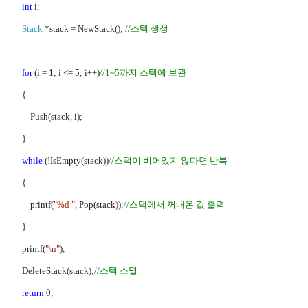
int
i;
Stack
*stack = NewStack();
//
스택 생성
for
(i = 1; i <= 5; i++)
//1~5
까지 스택에 보관
{
Push(stack, i);
}
while
(!IsEmpty(stack))
//
스택이 비어있지 않다면 반복
{
printf(
"%d "
, Pop(stack));
//
스택에서 꺼내온 값 출력
}
printf(
"\n"
);
DeleteStack(stack);
//
스택 소멸
return
0;