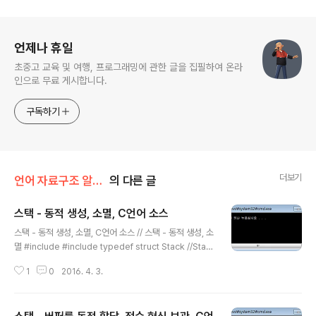
로그 정보
언제나 휴일
초중고 교육 및 여행, 프로그래밍에 관한 글을 집필하여 온라
인으로 무료 게시합니다.
구독하기
더보기
언어 자료구조 알고리즘/C언어 예제
의 다른 글
스택 - 동적 생성, 소멸, C언어 소스
글 내용
스택 - 동적 생성, 소멸, C언어 소스 // 스택 - 동적 생성, 소
멸 #include #include typedef struct Stack //Stac
k 구조체 정의{ int *buf;//저장소 int ssize;//저장소 크기
1
0
2016. 4. 3.
int top; //가장 최근에 보관한 인덱스}Stack; Stack *Ne
wStack(int ssize);//스택 생성자void DeleteStack(S
tack *stack);//스택 소멸자int IsFull(Stack *stack); //