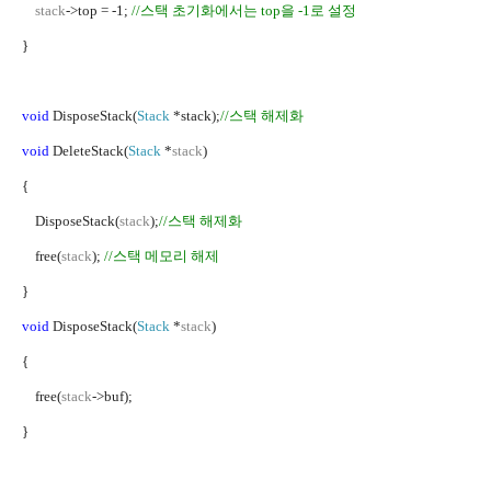
stack
->top = -1;
//
스택 초기화에서는
top
을
-1
로 설정
}
void
DisposeStack(
Stack
*stack);
//
스택 해제화
void
DeleteStack(
Stack
*
stack
)
{
DisposeStack(
stack
);
//
스택 해제화
free(
stack
);
//
스택 메모리 해제
}
void
DisposeStack(
Stack
*
stack
)
{
free(
stack
->buf);
}