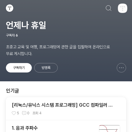
검색하기
티스토리
언제나 휴일
구독자
6
초중고 교육 및 여행, 프로그래밍에 관한 글을 집필하여 온라인으로
무료 게시합니다.
구독하기
방명록
신고하기 레이어
열기
인기글
[리눅스/유닉스 시스템 프로그래밍] GCC 컴파일러 사
용법
5
0
조회
4
1. 음과 주파수