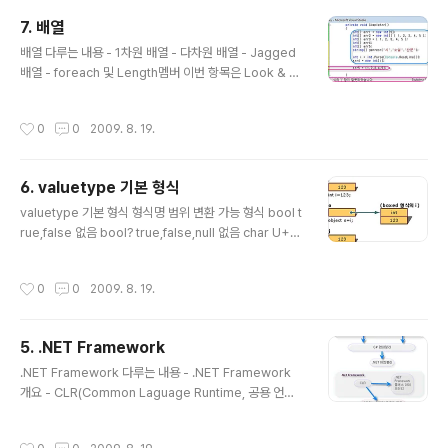
으로 파생된 형식들이므로 이들을 사용할 수 있다. 또한 파
7. 배열
생된 클래스에서는 virtual 메소드를 override할 수 있
글 내용
다. [SerializableAttribute] //클래스가 serialize될 수
배열 다루는 내용 - 1차원 배열 - 다차원 배열 - Jagged
있음을 표시 [ComVisibleAttribute(true)] //COM에
배열 - foreach 및 Length멤버 이번 항목은 Look & Fe
대한 어셈블리 내의 관리되는 형식의 액세스 가능성을 제
el로만 구성되어 있으니 잘 보시고 스텁 형태로 작성하여
어 [..
확인해 보시길 바란다. 1차원 배열 27번 라인처럼 초기화
작성시간
0
0
2009. 8. 19.
에서 되는 구문도 35번 라인처럼 대입 연산구문에서는 허
용치 않는 표현은 주의하자. C#에서는 할당된 배열 공간을
벗어날 경우 예외가 발생함으로써 개발 시에 잘못된 부분
6. valuetype 기본 형식
을 수정할 수 있게 해준다. 다차원 배열 48번 라인처럼 초
글 내용
기화 구문에 사용되는 표현이 55번 라인과 같이 대입 연산
valuetype 기본 형식 형식명 범위 변환 가능 형식 bool t
구문에서는 허용하지 않는 것들은 주의하자. Jagged 배
rue,false 없음 bool? true,false,null 없음 char U+0
열 C#에서는 다음과 같은 Jagged(지그재그) 배열을 제
000 ~ U+ffff(유니코드) ushort, int, uint, long, ulon
공하고 있다. 배열 형식은 Array 추상 형식에서 파생된 ..
g, float, double 또는 decimal sbyte -128 ~ 127 sh
작성시간
0
0
2009. 8. 19.
ort, int, long, float, double, decimal byte 0 ~ 255
short, ushort, int, uint, long, ulong, float, double,
decimal char U+0000 ~ U+ffff int, long, float, do
5. .NET Framework
uble, decimal short -32,768 ~ 32,767 int, long, fl
글 내용
oat, double, d..
.NET Framework 다루는 내용 - .NET Framework
개요 - CLR(Common Laguage Runtime, 공용 언어
런타임) - CTS(Common Type System, 공용 언어 시
스템) _ CLS(Common Language Specification, 공
작성시간