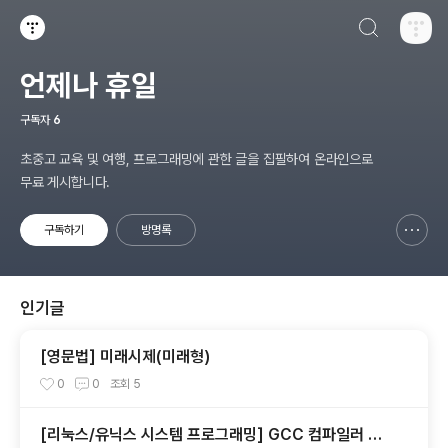
검색하기
티스토리
언제나 휴일
구독자
6
초중고 교육 및 여행, 프로그래밍에 관한 글을 집필하여 온라인으로
무료 게시합니다.
구독하기
방명록
신고하기 레이어
열기
인기글
[영문법] 미래시제(미래형)
0
0
조회
5
[리눅스/유닉스 시스템 프로그래밍] GCC 컴파일러 사