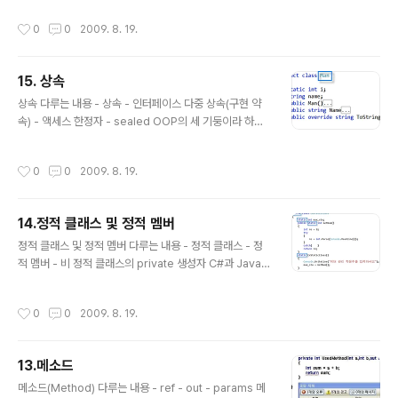
터페이스와 인터페이스는 구현되지 않은 추상이라고 일컫
에 대한 부분으로 나눌 수가 있다. 먼저, 형식에 대한 다형
작성시간
0
0
2009. 8. 19.
는다. Look ..
성은 기반 클래스 형식의 변수 혹은 기반 클래스 형식을 원
소로 하는 컬렉션과 배열에서 기반 클래스 형식을 통한 접
근을 하는 것을 말한다. 또한, 행위에 대한 다형성은 기반
15. 상속
클래스에서 정의한 행위를 파생 클래스에서 재정의를 함으
글 내용
로써 기반 클래스 형식의 변수로 접근을 하더라도 실제 인
상속 다루는 내용 - 상속 - 인터페이스 다중 상속(구현 약
스턴스의 형식에 맞는 행위를 할 수 있도록 하는 것을 말한
속) - 액세스 한정자 - sealed OOP의 세 기둥이라 하면
다. (여기서 행위를 메소드로 생각해도 무리가 없다.) 이를
캡슐화와 상속, 다형성을 얘기를 한다. 지금까지 다룬 내용
위해 기반 클래스에서는 virtual 키워드를 통해 특정 행위
들은 모두 캡슐화에 관련된 내용으로 어떻게 클래스를 정
작성시간
0
0
2009. 8. 19.
의 경우 파생 클래..
의를 할 것인가에 대해서 살펴보았다. 상속은 정의되어 있
는 클래스를 기반으로 재 사용, 수정 및 확대를 통해 파생된
클래스를 정의할 수 있게 해 준다. 경우에 따라서는 자신을
14.정적 클래스 및 정적 멤버
기반으로 파생하는 것을 봉인할 수도 있다. C++언어에서
글 내용
는 다중 기반 클래스로부터 파생을 할 수 있는 다중 상속을
정적 클래스 및 정적 멤버 다루는 내용 - 정적 클래스 - 정
제공해 주었는데 C#에서는 기반이 되는 클래스는 많아야
적 멤버 - 비 정적 클래스의 private 생성자 C#과 Java
하나이다. 대신 인터페이스에 대해 다중 상속(구현 약속)을
의 경우에는 전역 스코프가 없다라는 것 때문에 C와 C+
지원을 해 주고 있다. Look & Feel & Think 위에 Man
+에서 전역 스코프에 의존했던 이들에게는 프로그래밍 하
작성시간
0
0
2009. 8. 19.
이..
기 불편하다는 투정을 받을 수도 있다. 물론, 동적인 형태로
프로그래밍을 해 온 이라면 크게 문제가 되지 않겠지만 말
이다. 그렇지만, C#과 Java에서도 static 클래스를 통해
13.메소드
전역 스코프와 동일한 효과를 가져올 수 있게 해 주고 있다.
글 내용
class명 앞에 static 키워드가 붙으면 인스턴스는 생성할
메소드(Method) 다루는 내용 - ref - out - params 메