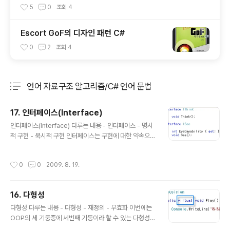
용법
5
0
조회
4
Escort GoF의 디자인 패턴 C#
0
2
조회
4
언어 자료구조 알고리즘/C# 언어 문법
분류 전체보기
주요 글 목록
17. 인터페이스(Interface)
글 내용
인터페이스(Interface) 다루는 내용 - 인터페이스 - 명시
적 구현 - 묵시적 구현 인터페이스는 구현에 대한 약속으로
다음과 같은 특징을 지니고 있다. - 인터페이스에는 메소
드, 속성, 이벤트, 인덱스를 포함할 수 있다. - 인터페이스에
작성시간
0
0
2009. 8. 19.
는 시그니쳐만 약속만 되어 있고 구현은 할 수 없다. - 인터
페이스 형식의 직접적인 인스턴스를 생성할 수 없다. - 클
래스와 구조체, 인터페이스에서 다중 인터페이스를 상속
16. 다형성
(구현 약속)을 할 수 있다. - 상속(구현 약속)을 한 클래스와
글 내용
구조체에서는 반드시 인터페이스에 명시된 멤버들에 대한
다형성 다루는 내용 - 다형성 - 재정의 - 무효화 이번에는
구현을 하여야 한다. 이와 같이 인터페이스는 추상클래스
OOP의 세 기둥중에 세번째 기둥이라 할 수 있는 다형성에
와 비슷한 측면을 많이 갖고 있다. 이러한 특징으로 인해 인
대해 살펴보기로 하자. 다형성은 형식에 대한 부분과 행위