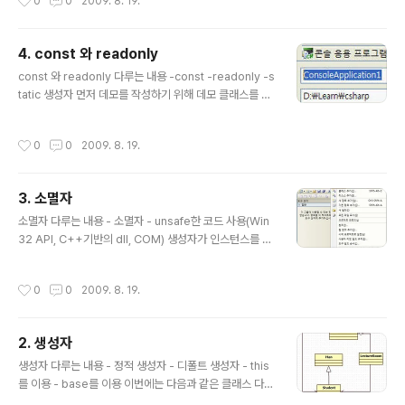
0
0
2009. 8. 19.
용 언어 사양) C# 프로그램은 .NET Framework기반에
서 실행이 됩니다. C#컴파일러는 .NET 어셈블리(.NET
가상머신에서 동작 가능한 바이너리)를 생성하고 CLR이
4. const 와 readonly
라는 가상 실행 시스템이 .NET Framework의 일부분인
글 내용
통합된 클래스 라이브러리와 결합하여 네이티브 기계어(실
const 와 readonly 다루는 내용 -const -readonly -s
제 시스템에 맞는 기계어)를 생성을 해 줍니다. 그리고, 통
tatic 생성자 먼저 데모를 작성하기 위해 데모 클래스를 하
합된 클래스 라이브러리는 다양한 언어로 제작된 프로그램
나 만들어 보자. 테스트 클래스를 하나 추가한다. const 키
에서 사용할 수 있는데 ..
워드 const 키워드는 System네임스페이스에 있는 기본
작성시간
0
0
2009. 8. 19.
형식에 대해서만 사용할 수 있는 키워드 입니다. 다른 형식
과 같이 사용할 때는 null로 설정해야 하기 때문에 무용지
물이다. System 네임 스페이스 내의 기본 형식 C# 형식 .
3. 소멸자
NET Framework 형식 bool System.Boolean byte
글 내용
System.Byte sbyte System.SByte char System.
소멸자 다루는 내용 - 소멸자 - unsafe한 코드 사용(Win
Char decimal System.Decimal double System.D
32 API, C++기반의 dll, COM) 생성자가 인스턴스를 생
ouble float System.Sing..
성할 때 수행할 구문을 위한 메소드인 것처럼 소멸자는 인
스턴스가 소멸될 때 수행되는 구문을 위한 메소드이다. 인
작성시간
0
0
2009. 8. 19.
스턴스를 생성하는 구문은 new연산자를 통해 C# 사용자
에 의해 구동될 수 있지만 인스턴스를 소멸하는 것은 .NET
garbage컬렉션에 의해 구동된다. 그럼에도 불구하고 C#
2. 생성자
클래스에 소멸자를 정의할 수 있다. 그렇다면 소멸자는 어
글 내용
떠한 경우에 필요한 것일까? C#에서는 관리되는 코드와
생성자 다루는 내용 - 정적 생성자 - 디폴트 생성자 - this
비관리 코드 모두 사용할 수 있다. 비 관리 코드는 COM개
를 이용 - base를 이용 이번에는 다음과 같은 클래스 다이
체나 Win32 API를 사용하기 위해서 제공한다고 볼 수 있
어그램 구조를 갖는 응용을 모델로 생성자에 대해서 살펴