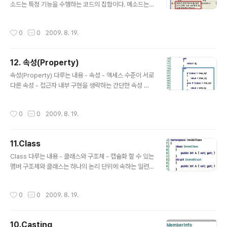
수 없는 정적 클래스로 정의가 된다. 이들은 static 멤버들
소드는 특정 기능을 수행하는 코드의 집합이다. 메소드는
로만 구성되어 있고 파생을 할 수 없는 봉인된(sealed) 클
액세스 한정자와 반환값, 메소드 명, 매개변수로 구성된 시
래스가 된다. 그리고, public한 정적 ..
그니쳐 부분과 수행해야 할 코드 블록으로 구성된다. clas
작성시간
0
0
2009. 8. 19.
s Example { public int Add(int a,int b) { return a+
b; } } 액세스 한정자에 대해서는 별도의 항목에서 다루기
로 하고 매개변수전달에 대해서 먼저 살펴보자. C#에서는
12. 속성(Property)
참조로 매개변수를 전달하기 위해 ref와 out키워드를 제
글 내용
공하고 있다. out은 입력된 값은 해당 메소드를 수행하는
속성(Property) 다루는 내용 - 속성 - 액세스 수준이 서로
데 아무런 의미가 없고 호출하는 곳에서 결과값을 원할 때
다른 속성 - 접근자 내부 구현을 생략하는 간단한 속성 속
사용이 된다. 즉, return으로 반환받는 개수가 한 개로 한
성은 필드 값을 읽고 쓰거나 계산하기 위한 메커니즘을 제
정된 것을 out을 통해 ..
공되는 멤버이다. 이를 통해 데이터의 안정성과 유연성을
작성시간
0
0
2009. 8. 19.
높일 수 있으며 사용자로 하여금 멤버처럼 쉽게 액세스를
가능하게 해 준다. Look & Feel & Think AboutPrope
rty 클래스의 예를 보면 멤버 필드로 iq를 갖고 있고 상수
11.Class
max_iq와 min_iq가 정의되어 있다. 그리고 public 메소
글 내용
드로 Study가 있는데 여기에서 속성을 이용하여 값을 읽
Class 다루는 내용 - 클래스와 구조체 - 캡슐화 할 수 있는
기 및 변경을 하고 있다. 이와 같은 구조를 통해 특정 멤버
멤버 구조체와 클래스는 하나의 논리 단위에 속하는 일련
필드에 직접 접근하여 값을 변경하지 않음으로 인해 값의
의 데이터와 동작을 캡슐화 하는 형식이다. 데이터는 멤버
신뢰성을 높일 수가 있다. Study에서 이..
속성으로 표현이 되고 동작은 멤버 메소드 및 이벤트 등으
작성시간
0
0
2009. 8. 19.
로 표현을 할 수가 있다. 구조체의 경우는 이전 항목에서 설
명한 바와 같이 스택에 인라인으로 할당되며 값 형식으로
선언된 범위를 지나게 되면 스택과 함께 소멸이 된다. 이에
10.Casting