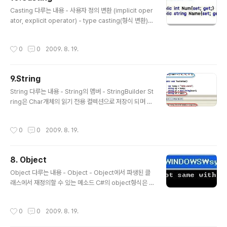
MSDN에서는 생성 후 수정하지 않을 데이터를 주로 표현
글 내용
하는 작은 데이터 구조에 사용할 것을 권하고 있다. 이에 비
Casting 다루는 내용 - 사용자 정의 변환 (implicit oper
해 클래스는 참조 형식으로 관리화 힙에 할당이 되어 참조
ator, explicit operator) - type casting(형식 변환)을
되는 범위가 벗어날 때까지 메모리에 유지되는 것을 보장
위해 제공되는 Help Class들 C#도 C나 C++처럼 컴파
받으며 모든 참조가 범위를 벗어나면 CLR에 의해 가비지
일 타임에 정적으로 형식이 지정이 된다. 즉, 변수 선언시
작성시간
0
0
2009. 8. 19.
수집 대상으로 표시된다. ..
형식이 지정되며 다른 형식의 값을 저장하기 위해서는 typ
e casting(형식변환)이 필요하다. 형식 변환에는 암시적
변환, 명시적 변환, 사용자 정의 변환, Help Class를 통한
9.String
변환으로 구분할 수가 있다. 먼저, 암시적 변환이 지원되는
글 내용
경우는 변환과정을 통해 데이터의 손실이 되지 않는 형식
String 다루는 내용 - String의 멤버 - StringBuilder St
간 변환에 제공이 되고 있다. 예를 들어 작은 정수 형식에서
ring은 Char개체의 읽기 전용 컬렉션으로 저장이 되며 각
큰 정수형으로의 변환 및 파생 클래스에서 기본 클래스로
컬렉션은 UTF-16으로 인코딩된 유니코드 문자 하나이다.
의 변환등이 있을..
String클래스는 C및 C++과 달리 안전한 작성 및 조작,
작성시간
0
0
2009. 8. 19.
비교를 할 수 있다는 특징이 있다. 또한 string이라는 별칭
으로도 사용이 가능하며 개별 유니코드 포인터에 액세스를
하기 위해 StringInfo개체를 사용할 수도 있다. 고려해야
8. Object
할 점은 String 개체는 읽기 전용 컬렉션이기 때문에 수정
글 내용
이 불가능하며 수정하는 것처럼 보이는 메소드를 포함을
Object 다루는 내용 - Object - Object에서 파생된 클
하고 있어서 해당 메소드 수행 후 수정된 String개체를 반
래스에서 재정의할 수 있는 메소드 C#의 object형식은 .
환하고 있다. 즉, 반환되는 것은 새로운 String개체이고 기
NET Framework의 Object형식에 대한 별칭입니다. O
존 개체는 GC에 의해 수집..
bject는 모든 형식 계층 구조에서 루트여서 모든 형식은 O
작성시간
0
0
2009. 8. 19.
bject로부터 암시적으로 파생이 된다. Object는 다음과
같은 메소드들을 제공을 하고 있으며 모든 형식은 암식적