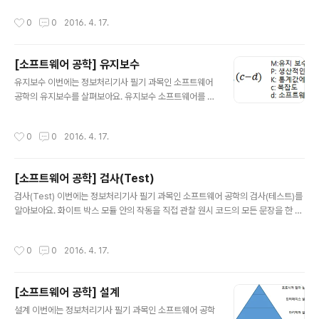
이에 메시지를 주고 받게 프로그래밍하는 기법입니다. 재사용성이 높아지고 유지보
작성시간
0
0
2016. 4. 17.
수가 쉬워집니다. Object 자료와 기능을 캡슐화한 소프트웨어 모듈 자료를 상태, 변
수,속성이라고 부릅니다. 기능을 함수, 프로시저, 메서드, 서비스, 동작이라고 부릅니
다. 클래스 캡슐화하여 Obejct를 정의한 형식 인스턴스 클래스에 속한 개체를 인스
[소프트웨어 공학] 유지보수
턴스라 부릅니다. 메시지 Object 사이에 상호작용하는 수단 메시지를 수신한 Obje
글 내용
ct는 메서드를 수행합니..
유지보수 이번에는 정보처리기사 필기 과목인 소프트웨어
공학의 유지보수를 살펴보아요. 유지보수 소프트웨어를 인
수, 설치한 후에 발생하는 모든 공학적 작업 원인에 따라 수
리(Corrective) 보수, 적응(Adaptive) 보수, 완전화(Pe
작성시간
0
0
2016. 4. 17.
rfective) 보수, 예방(Preventive) 보수 등이 있습니다.
유지보수를 쉽게 하려면 시험 용이성, 이해성, 수정 용이성,
이식성을 고려해야 합니다. 수리보수(Corrective): 검사
[소프트웨어 공학] 검사(Test)
에서 밝혀지지 않은 모든 잠재적인 오류를 수정하기 위한
글 내용
보수 형태로서 수정과 진단을 포함 적응보수(Adaptive):
검사(Test) 이번에는 정보처리기사 필기 과목인 소프트웨어 공학의 검사(테스트)를
소프트웨어 수명 기간 중에 발생하는 하드웨어, 운영체제
알아보아요. 화이트 박스 모듈 안의 작동을 직접 관찰 원시 코드의 모든 문장을 한 번
등 환경의 변화에 반영하기 위해 수행 완전화보수(Perfec
이상 수행 프로그램의 제어 구조에 따라 선택, 반복 등의 부분들을 수행하여 논리적
tive): 현재 수행 중인 기능의 수정, ..
경로를 제어 기본 경로 테스트, 조건 테스트, 데이터 흐름 테스트, 반복 테스트를 수행
작성시간
0
0
2016. 4. 17.
합니다. 블랙 박스 제품이 수행할 특정 기능을 알기 위해서 각 기능이 완전히 작동하
는 것을 입증 성능 오류, 부정확한 기능, 인터페이스 오류를 발견할 수 있습니다. 동치
분할 검사, 경계값 분석, 원인 효과 그래프 검사, 오류 예측 검사, 비교 검사를 수행합
[소프트웨어 공학] 설계
니다. 검사 순서 단위(코드) 검사 → 통합(설계) 검사 → 검증(요구사항) 검사 → 시스
글 내용
템 검사 코드 검사 → 설계..
설계 이번에는 정보처리기사 필기 과목인 소프트웨어 공학