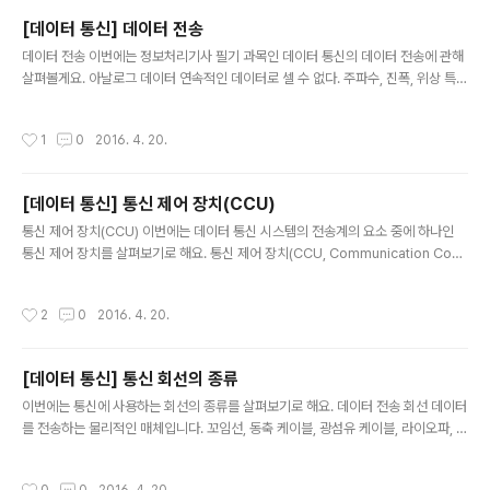
itude Modulation) 진폭을 변조하는 방식 회로가 간단하여 비용이 적게 들지만 잡
[데이터 통신] 데이터 전송
음이 많고 효율이 떨어진다. 주파수변조(FM, Frequency Modulation) 주파수를
글 내용
데이터 전송 이번에는 정보처리기사 필기 과목인 데이터 통신의 데이터 전송에 관해
변조하는 방식 넓은 대역폭을 요구하지만 잡음에 강하다. 위상변조(PM, Phase M
살펴볼게요. 아날로그 데이터 연속적인 데이터로 셀 수 없다. 주파수, 진폭, 위상 특성
odulation) 위상을 변..
을 갖는 연속적으로 전기적 신호가 변하는 파형 음성, 화상 등 디지털 데이터 비연속
적인 데이터로 셀 수 있다. 0과 1로 약속한 신호의 구성 숫자, 문자 등 주파수 1초에
작성시간
1
0
2016. 4. 20.
신호 파형이 반복하는 횟수로 단위는 Hz 고주파: 주파수의 단위가 크며 파형의 가로
폭이 좁다. 전송 거리가 짧다. 저주파: 주파수의 단위가 작으며 파형의 가로 폭이 넓
다. 전송 거리가 길다. 주파수 종류 가청 주파수: 20~20kHz 음성: 300~3.4kHz
[데이터 통신] 통신 제어 장치(CCU)
High Frequence: 3~30MHz Very High Frequence: 30~300MHz Ultra
글 내용
H..
통신 제어 장치(CCU) 이번에는 데이터 통신 시스템의 전송계의 요소 중에 하나인
통신 제어 장치를 살펴보기로 해요. 통신 제어 장치(CCU, Communication Cont
rol Unit) 데이터 전송 회선과 컴퓨터 사이에 데이터 전송 제어 기능을 수행 데이터
전송 시스템에서 전송계의 구성 요소(단말장치, 회선, 통신 제어 장치) 중의 하나입니
작성시간
2
0
2016. 4. 20.
다. 통신 회선의 전송 속도와 중앙처리장치의 처리 속도 사이에서 조정을 수행합니
다. 교환 접속 제어, 통신 방식 제어, 경로 설정 제어, 다중 접속 제어를 수행합니다.
통신 방식 제어에는 단방향, 반이중, 전이중 방식이 있습니다. 다중 접속(Multiple A
[데이터 통신] 통신 회선의 종류
ccess) 방식 : 공동으로 사용하기 위한 접속 방식 FDMA(Frequency Division
글 내용
Mul..
이번에는 통신에 사용하는 회선의 종류를 살펴보기로 해요. 데이터 전송 회선 데이터
를 전송하는 물리적인 매체입니다. 꼬임선, 동축 케이블, 광섬유 케이블, 라이오파, 위
성 마이크로파 등이 있습니다. 꼬임선(Twisted Pair Wire) 전기적 간섭을 줄이기
위해 서로 감겨있는 케이블 가격이 싸고 설치가 간단 신호 간섭과 잡음이 많다. 짧은
작성시간