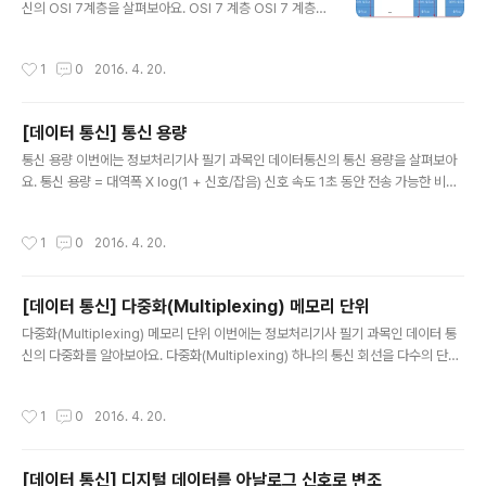
신의 OSI 7계층을 살펴보아요. OSI 7 계층 OSI 7 계층
물리 계층: 통신에 사용하는 물리적인 전송 매체 데이터 링
크 계층: 프레임 데이터를 전송, 데이터 에러 검출 및 회복
작성시간
1
0
2016. 4. 20.
과 제어 흐름 제어 네트워크 계층: 통신 경로 배정, 패킷 전
달, 주소 설정 전송 계층: End to End 간에 데이터 전송 세
션 계층: 대화 제어를 담당, 전송 진행의 동기점 제공 표현
[데이터 통신] 통신 용량
계층: 암호화, 압축, 문맥 관리 응용 계층: 최종 사용자에게
글 내용
통신 서비스 제공 통신 프로토콜(Protocol) 통신에 사용
통신 용량 이번에는 정보처리기사 필기 과목인 데이터통신의 통신 용량을 살펴보아
하는 기기들 사이에 메시지를 주고 받기 위해 표준화 한 통
요. 통신 용량 = 대역폭 X log(1 + 신호/잡음) 신호 속도 1초 동안 전송 가능한 비트
신 규약 구문: 전송할 데이터의 형식 의미: 약속한 제어 정
수를 나타내는 것 bps(bit per second) = 변조 속도(baud) X 변조 시 상태 변화
보 시간: 통신 속도 및 메시지 순서 참고..
수 예: 쿼드비트를 1600baud로 보내면 1600 X 4 = 6400bps 8위상 2진폭 변
작성시간
1
0
2016. 4. 20.
조를 하는 모뎀이 2400baud 일 때 2400 X (3+1) = 9600bps 변조 속도 1초
동안 신호 변화 baud = 1/T 베어러 신호 데이터 신호에 동기 문자나 상태 신호 등을
합한 속도 예: 1문자를 전송할 때 13.5ms 5개의 펄스를 소요하고 16.25ms의 스타
[데이터 통신] 다중화(Multiplexing) 메모리 단위
트, 스톱 펄스로 구성 1문자를 전송하는데 걸리는 시간 = (..
글 내용
다중화(Multiplexing) 메모리 단위 이번에는 정보처리기사 필기 과목인 데이터 통
신의 다중화를 알아보아요. 다중화(Multiplexing) 하나의 통신 회선을 다수의 단말
기가 사용할 수 있게 하는 것을 말합니다. 다중화기(MUX, Multiplexer) 다중화를
제공하는 장치 FDM(주파수 분할 다중화기, Frequency Division Multiplexer)
작성시간
1
0
2016. 4. 20.
와 TDM(시분할 다중화기, Time Divition Multiplexer) 등이 있습니다. FDM(주
파수 분할 다중화기, Frequency Division Multiplexer) 구조가 간단하여 가격이
저렴 1200bps 이하의 비동기식 전송이나 멀트 포인트 방식에 적합 채널 사이에 상
[데이터 통신] 디지털 데이터를 아날로그 신호로 변조
호 간섭을 막기 위해 보호 대역이 필요합니다. 아날로그..