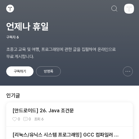
검색하기
티스토리
언제나 휴일
구독자
6
초중고 교육 및 여행, 프로그래밍에 관한 글을 집필하여 온라인으로
무료 게시합니다.
구독하기
방명록
신고하기 레이어
열기
인기글
[안드로이드] 26. Java 조건문
0
0
조회
6
[리눅스/유닉스 시스템 프로그래밍] GCC 컴파일러 사