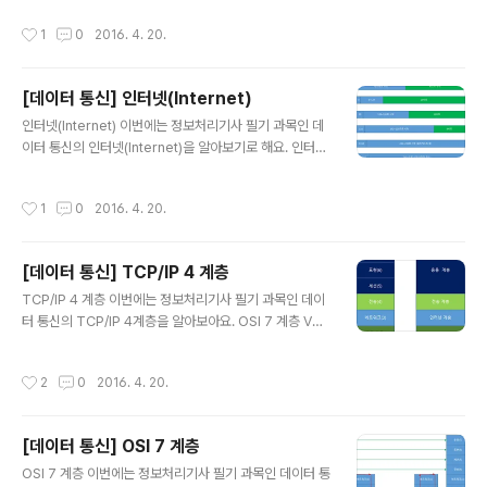
중앙 컴퓨터가 고장나면 전체 망의 기능이 마비 단말 장치
작성시간
1
0
2016. 4. 20.
를 추가하거나 제거하기가 쉽습니다. 중앙 컴퓨터와 단말
장치 사이에 P2P(Point to Point) 방식으로 회선을 연결
합니다. Ring 망 단말 장치들을 이웃하는 것끼리 P2P 방
[데이터 통신] 인터넷(Internet)
식으로 연결하는 형태 단말 장치를 추가하거나 제거하기가
글 내용
어렵습니다. Bus 망 한 개의 통신 회선에 여러 대의 단말
인터넷(Internet) 이번에는 정보처리기사 필기 과목인 데
장치를 연결하는 형태 물리적 망 구조가 단순하고 단말 장
이터 통신의 인터넷(Internet)을 알아보기로 해요. 인터넷
치를 추가하거나 제거하기가 쉽습니다. Tree 망 트리 구조
모든 컴퓨터를 하나의 통신망에 연결하자는 의미로 TCP/I
로 통신 망을 계층적으로 연결하는 형태 Mesh 망 그래프..
P 프로토콜을 기반으로 구축한 컴퓨터 네트워크 미 국방성
작성시간
1
0
2016. 4. 20.
의 ARPANET에서 출발했습니다. 인터넷 주소 체계 32비
트 길이를 갖습니다. 4개의 마디로 표현하며 각 마디는 0~
255 사이의 값을 갖습니다. 네트워크 주소 + 호스트 주소
[데이터 통신] TCP/IP 4 계층
로 구성합니다. 5개의 클래스로 구분하고 있습니다. IPv4
글 내용
주소 CLASS A : 국가나 대형망에 사용, 24비트의 호스트
TCP/IP 4 계층 이번에는 정보처리기사 필기 과목인 데이
주소 CLASS B: 중대형 망에 사용, 16비트의 호스트 주소
터 통신의 TCP/IP 4계층을 알아보아요. OSI 7 계층 VS
CLASS C: 소규모 망에 사용, 8비트의 호스트 주소 CLA
TCP/IP 4 계층 네트워크 액세스 계층 프레임을 송수신 하
SS D: 멀티캐스트 용으로 사용 CLASS ..
는 역할 Ethernet, IEEE802, HDLC, X.25 등 인터넷 계
작성시간
2
0
2016. 4. 20.
층 주소 지정 및 경로 설정 IP, ICMP, IGMP, ARP, RARP
전송 계층 호스트 간의 통신 제공 TCP, UDP 응용 계층 응
용 간의 데이터 송수신 제공 TELNET, HTTP, FTP, SM
[데이터 통신] OSI 7 계층
TP 등 참고 통신 모델 바로가기 너와 나의 연결고리 "공
글 내용
감"
OSI 7 계층 이번에는 정보처리기사 필기 과목인 데이터 통