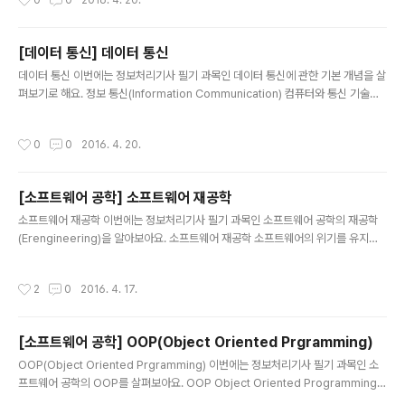
0
0
2016. 4. 20.
거리에서 많이 사용한다. 최근 100Mbps 등의 대용량을 고속으로 전송할 수 있는
케이블을 만들어 짧은 거리에서의 고속 전송에 유리하다. 동축케이블(Coaxial Cab
le) 중심 도체를 절연체로 감싸고 다시 외부 도체를 이용하여 감싸는 케이블 꼬임선
[데이터 통신] 데이터 통신
보다 신호 간섭과 잡음이 적다. 중계기 설치로 신호 감쇠를 막을 수 있다. 케이블 TV,
글 내용
근거리 통신망, 장거리 전화..
데이터 통신 이번에는 정보처리기사 필기 과목인 데이터 통신에 관한 기본 개념을 살
펴보기로 해요. 정보 통신(Information Communication) 컴퓨터와 통신 기술의
결합으로 통신 처리 기능과 정보 처리 기능은 물론 정보의 변환, 저장 과정을 추가한
형태의 통신 광대역 데이터 전송 회선 구축 => 데이터 전용 교환망 구축 => 디지털 전
작성시간
0
0
2016. 4. 20.
용 회선 구축 => 종합 정보 통신망 구축 통신의 3요소 전송자(Source), 수신자(De
stination), 전송 매체(Transmission Media) 데이터 통신 시스템의 특징 우수한
전송 품질 통신 대역폭의 증가 에러율의 감소 광대역 전송이 가능 거리와 시간의 제
[소프트웨어 공학] 소프트웨어 재공학
약 극복 *통신 비밀 보장 유지하기 힘들기 때문에 보안 시스템이 필요하다. 데이터
글 내용
통신 시..
소프트웨어 재공학 이번에는 정보처리기사 필기 과목인 소프트웨어 공학의 재공학
(Erengineering)을 알아보아요. 소프트웨어 재공학 소프트웨어의 위기를 유지보
수의 생산성으로 해결하려는 방법 분석, 재구성, 역공학, 이식 등의 방법이 있습니다.
분석(Analysis) 기존 소프트웨어의 명세서를 확인하고 소프트웨어의 동작을 이해
작성시간
2
0
2016. 4. 17.
하고 재공학 대상을 선정하는 활동 재구성(Resturcturing) 소프트웨어 기능을 변
경하지 않고 소프트웨어 형태에 맞게 수정하는 활동 상대적으로 추상적 수준에서 하
나의 표현을 다른 형태로 변경 역공학(Reverse Engineering) 기존 소프트웨어를
[소프트웨어 공학] OOP(Object Oriented Prgramming)
분석하여 소프트웨어 개발과 데이터 처리 과정을 분석하고 설계 정보를 재발견하거
글 내용
나 다시 만드는 작업 이식(Migration) ..
OOP(Object Oriented Prgramming) 이번에는 정보처리기사 필기 과목인 소
프트웨어 공학의 OOP를 살펴보아요. OOP Object Oriented Programming의
약어로 객체(혹은 개체) 지향 프로그래밍이라 부릅니다. 현실 세계를 모델로 개체 사