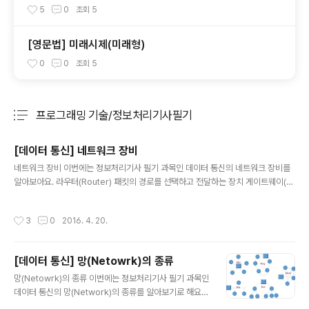
용법
5
0
조회
5
[영문법] 미래시제(미래형)
0
0
조회
5
프로그래밍 기술/정보처리기사필기
분류 전체보기
주요 글 목록
[데이터 통신] 네트워크 장비
글 내용
네트워크 장비 이번에는 정보처리기사 필기 과목인 데이터 통신의 네트워크 장비를
알아보아요. 라우터(Router) 패킷의 경로를 선택하고 전달하는 장치 게이트웨이(G
ateway) 서로 다른 구조를 가진 네트워크를 연결하는 장치 브리지(Bridge) LAN
을 상호 접속하여 데이터를 주고 받을 수 있게 하는 장치 리피터(Repeater) 원래 신
작성시간
3
0
2016. 4. 20.
호 형태로 재생하여 다시 전송하는 장치 허브(Hub) 다수의 컴퓨터 단말기를 네트워
크에 연결하는 장치 전용 회선(Leased Line) 송수신 간에 고정 상태의 통신 회선입
니다. P2P 방식이나 Multi Drop(멀티 포인트로도 부릅니다.) 방식으로 연결합니
[데이터 통신] 망(Netowrk)의 종류
다. 전송 속도가 빠르가 오류가 적습니다. 교환 회선(Switch Line) 교환기에 의해 송
글 내용
수신 간 연결하는 ..
망(Netowrk)의 종류 이번에는 정보처리기사 필기 과목인
데이터 통신의 망(Network)의 종류를 알아보기로 해요.
망 종류 Star 망 단말 장치를 중앙 컴퓨터에 연결하는 형태