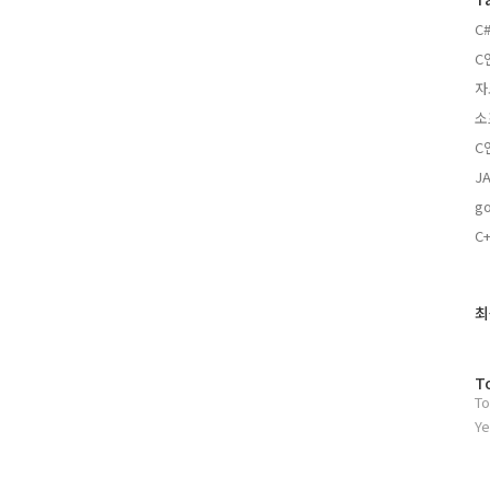
C
C
자
소
C
J
g
C+
최
최
근
글
과
방
T
인
To
문
기
자
Ye
글
수