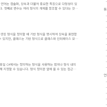
일 OOP 언어는 캡슐화, 상속과 더불어 중요한 특징으로 다형성이 있
다. 첫째로 변수는 여러 형식의 개체를 참조할 수 있다는 것
동
 참조할 수 있습니다. 두 번째로 변수를 통해 메서드를 호출
C#에서는 기반 형식의 멤버 메서드를 추상 메서드와 가상 메
 형식 ehpub.co.kr
C#에서 파생된 형식을 정의할 때 기반 형식을 명시하여 상속을 표현합
수 있지만, 클래스는 기반 형식으로 클래스와 인터페이스 모
할 때는 파생 형식 명 뒤에 콜론을 추가하고 기반 형식의 이
e { } class Base{}class Derived: Base{} [그림 21] 클래
 언제나 휴일 C#에서는 정의하는 형식을 사용하는 범위나 형식 내의
해 지정할 수 있습니다. 형식 정의문 앞에 올 수 있는 접근
 않으면 internal로 지정됩니다. public으로 접근 지정하면
언
nal로 지정하면 같은 .NET 어셈블리에서만 접근할 수 있습니
.kr