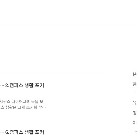
분
중
 - 8.캠퍼스 생활 포커
와 시퀀스 다이어그램 등을 보
유
스 생활은 크게 초기화 부
행
이에 캠퍼스 생활에는 초기화
서드를 추가하고 프로그램 진입
n 메서드를 호출하기로 합시
gs) { Cam ehpub.co.kr
 - 6.캠퍼스 생활 포커