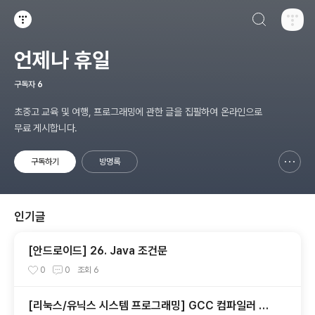
검색하기
티스토리
언제나 휴일
구독자
6
초중고 교육 및 여행, 프로그래밍에 관한 글을 집필하여 온라인으로
무료 게시합니다.
구독하기
방명록
신고하기 레이어
열기
인기글
[안드로이드] 26. Java 조건문
0
0
조회
6
[리눅스/유닉스 시스템 프로그래밍] GCC 컴파일러 사