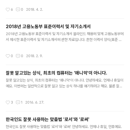
미국의 미즐리는 납을 휘발유에 첨가하면 엔진의 노킹을 방지하는 것을 발견합니다.
만드는 엔지니어가 되고 싶습니다.이를 위해 VoIP 서비스
작성시간
6
0
2018. 4. 2.
이러한 성과로 인해 미즐리는 1922년 12월에 미 화확회에서 니콜즈 상을 수상하기
에서 H.323 Gate Keeper를 개발하고 H.245 미디어
도 합니다. 하지만 有鉛(납이 있는) 휘발유의 사용으로 많은 이들이 납증독으로 사회
서버를 개발하..
문제가 되었습니다. 지금은 대부분의 국가에서 유연 휘발유는 사용을 금지하고 있어
2018년 고용노동부 표준이력서 및 자기소개서
대부분 무연 휘발유입니다. 대한민국은 1987년 7월부터 무연 휘발유를 판매하기
글 내용
시작하였고 1993년 1월부터 유연 휘발유의 판매를 금지시켰습..
2018년 고용노동부 표준이력서 및 자기소개서 블라인드 채용에 맞게 고용노동부에
서 제시한 표준이력서 및 자기소개서에 관한 자료입니다. 흔한 이력서 양식(표준 이
력서)와 다소 차이가 있습니다.
작성시간
0
0
2018. 2. 9.
잘못 알고있는 상식, 최초의 컴퓨터는 '애니악'이 아니다.
글 내용
잘못 알고있는 상식, 최초의 컴퓨터는 '애니악'이 아니다. 안녕하세요. 언제나 휴일이
예요. 이번에는 일반적으로 잘못 알고 있는 상식 하나를 얘기하려고 해요. 물론 잘못
알고 있다고 생활에 아무런 지장이 없어요. 세계 최초의 컴퓨터가 무엇이죠? 네. '애
니악'이라고 말하고 싶죠. 하지만 '애니악'이 아니니까 제가 이 글을 쓰고 있겠죠. 애
작성시간
3
1
2016. 6. 27.
니악은 1943년에 개발을 시작하여 1946년에 만들어져 10년간 활용한 컴퓨터의
오스트랄로 피테쿠스죠. 그런데 이미 1937년에 개발을 시작하여 1942년에 만들어
진 컴퓨터가 있다고 하네요. 바로 아타나소프 회사에서 만든 ABC(아타나소프 베리
한국인도 잘못 사용하는 맞춤법 '로서'와 '로써'
컴퓨터)랍니다. 이는 실제 소송으로 이어졌으며 법정을 통해 ABC 컴퓨터가 최초의
글 내용
컴퓨터로 인정받았어요. 물론 그렇다고 이미 많..
한국인도 잘못 사용하는 맞춤법 '로서'와 '로써' 안녕하세요. 언제나 휴일, 언휴예요.