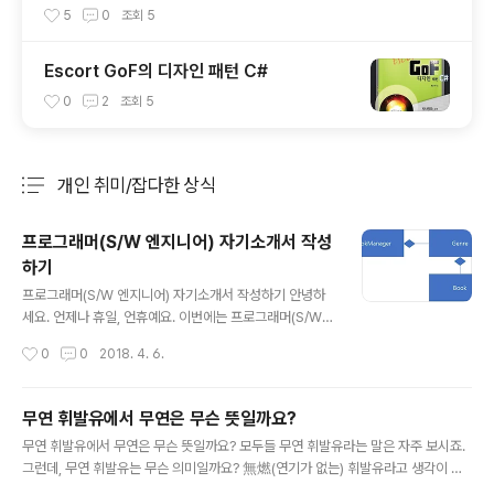
용법
5
0
조회
5
Escort GoF의 디자인 패턴 C#
0
2
조회
5
개인 취미/잡다한 상식
분류 전체보기
주요 글 목록
프로그래머(S/W 엔지니어) 자기소개서 작성
하기
글 내용
프로그래머(S/W 엔지니어) 자기소개서 작성하기 안녕하
세요. 언제나 휴일, 언휴예요. 이번에는 프로그래머(S/W
엔지니어)의 자기소개서 작성하는 예를 보여드릴게요. 엔
작성시간
0
0
2018. 4. 6.
지니어를 뽑는 곳에서는 엔지니어가 어떠한 직무 능력을
갖고 있는지 알고 싶어합니다. 자기소개서는 자신이 갖고
있는 체계적으로 전달하기 위한 문서입니다. 먼저 자신이
무연 휘발유에서 무연은 무슨 뜻일까요?
어떠한 엔지니어의 길을 걷고자 하는지 작성합니다. 여기
글 내용
무연 휘발유에서 무연은 무슨 뜻일까요? 모두들 무연 휘발유라는 말은 자주 보시죠.
에서는 자신의 꿈과 이를 위해 자신이 해 왔었던 것, 그리고
그런데, 무연 휘발유는 무슨 의미일까요? 無燃(연기가 없는) 휘발유라고 생각이 들
현재 하고 있는 것과 앞으로 하고자 하는 것을 명시하는 것
겠지만 사실은 無鉛(납이 없는) 휘발유라는 뜻입니다. 자동차가 만들어지고 난 후에
이죠.소개 및 지원 동기 저는 All IP 시대에 Soft Switch를