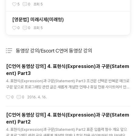
용법
5
0
조회
5
[영문법] 미래시제(미래형)
0
0
조회
5
동영상 강의/Escort C언어 동영상 강의
분류 전체보기
주요 글 목록
[C언어 동영상 강의] 4. 표현식(Expression)과 구문(Statem
ent) Part3
글 내용
4. 표현식(Expression)과 구문(Statement) Part3 조건문 선택문 반복문 매크로
구문 앞으로 프로그래밍 관련 글은 새롭게 개설한 언제나 휴일 전용 사이트에서 만나
보세요. 2017년 1월 1일까지 이 곳의 프로그래밍 자료는 http://ehpub.co.kr 로
작성시간
0
0
2016. 4. 16.
옮길 예정입니다.
[C언어 동영상 강의] 4. 표현식(Expression)과 구문(Statem
ent) Part2
글 내용
4. 표현식(Expression)과 구문(Statement) Part2 표준 입출력 함수 개요 앞으
로 프로그래밍 관련 글은 새롭게 개설한 언제나 휴일 전용 사이트에서 만나보세요. 2