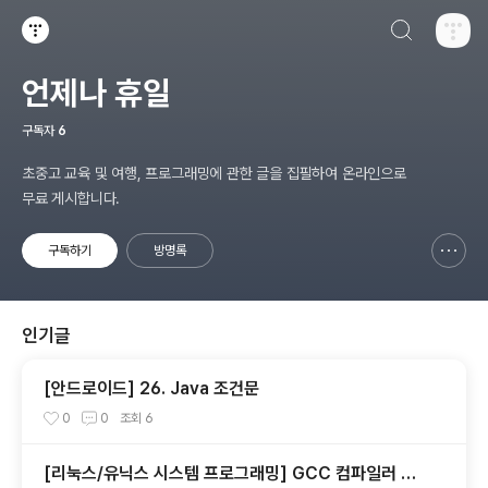
검색하기
티스토리
언제나 휴일
구독자
6
초중고 교육 및 여행, 프로그래밍에 관한 글을 집필하여 온라인으로
무료 게시합니다.
구독하기
방명록
신고하기 레이어
열기
인기글
[안드로이드] 26. Java 조건문
0
0
조회
6
[리눅스/유닉스 시스템 프로그래밍] GCC 컴파일러 사