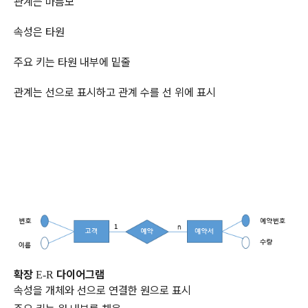
관계는
마름모
속성은
타원
주요
키는
타원
내부에
밑줄
관계는
선으로
표시하고
관계
수를
선
위에
표시
확장
다이어그램
E-R
속성을
개체와
선으로
연결한
원으로
표시