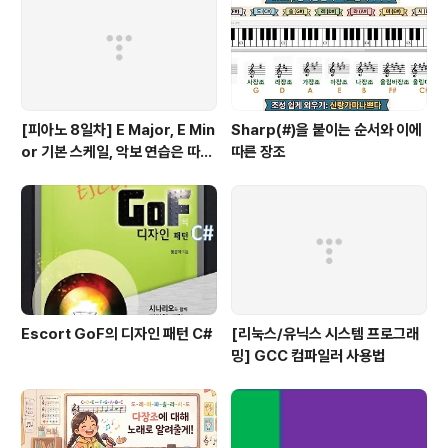
[피아노 8일차] E Major, E Min
Sharp(#)을 붙이는 순서와 이에
or 기본 스케일, 악보 연습은 따라
따른 장조
쟁이, 하얀 이 예쁜 이
Escort GoF의 디자인 패턴 C#
[리눅스/유닉스 시스템 프로그래
밍] GCC 컴파일러 사용법