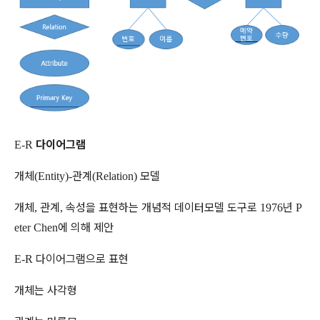
다이어그램
E-R
개체
관계
모델
(Entity)-
(Relation)
개체
관계
속성을
표현하는
개념적
데이터모델
도구로
년
,
,
1976
P
에
의해
제안
eter Chen
다이어그램으로
표현
E-R
개체는
사각형