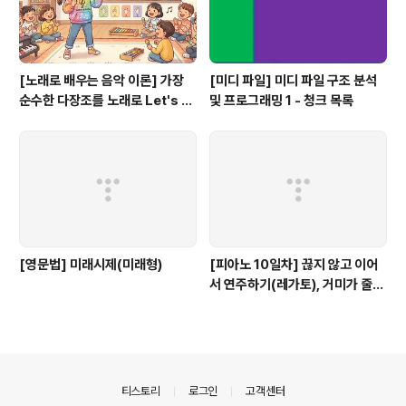
[노래로 배우는 음악 이론] 가장
[미디 파일] 미디 파일 구조 분석
순수한 다장조를 노래로 Let's G
및 프로그래밍 1 - 청크 목록
o #음악이론
[영문법] 미래시제(미래형)
[피아노 10일차] 끊지 않고 이어
서 연주하기(레가토), 거미가 줄을
타고 올라갑니다.
의안내
티스토리
로그인
고객센터