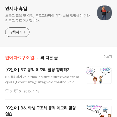
언제나 휴일
초중고 교육 및 여행, 프로그래밍에 관한 글을 집필하여 온라
인으로 무료 게시합니다.
구독하기
더보기
언어 자료구조 알고리즘/디딤돌 C언어
의 다른 글
[C언어] 87. 동적 메모리 할당 정리하기
글 내용
87. 정리하기 void *malloc(size_t size); void *callo
c(size_t count,size_t size); void *realloc(void *b
ase,size_t nsize); void free(void *base); 82. 동적
0
0
2016. 4. 18.
메모리 할당 함수83. malloc 함수84. calloc 함수85. r
ealloc 함수86. 학생 구조체 동적 메모리 할당 실습
[C언어] 86. 학생 구조체 동적 메모리 할당
실습
글 내용