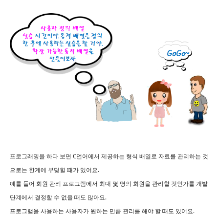
C
프로그래밍을
하다
보면
언어에서
제공하는
형식
배열로
자료를
관리하는
것
.
으로는
한계에
부딪힐
때가
있어요
예를
들어
회원
관리
프로그램에서
최대
몇
명의
회원을
관리할
것인가를
개발
.
단계에서
결정할
수
없을
때도
많아요
.
프로그램을
사용하는
사용자가
원하는
만큼
관리를
해야
할
때도
있어요