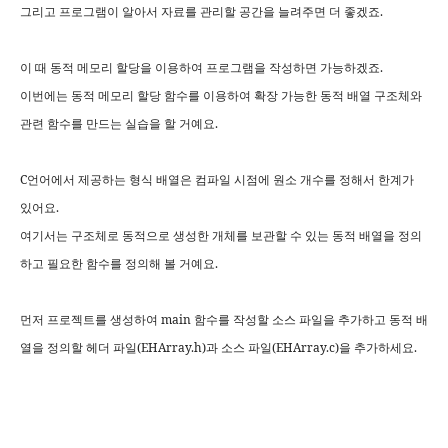
.
그리고
프로그램이
알아서
자료를
관리할
공간을
늘려주면
더
좋겠죠
.
이
때
동적
메모리
할당을
이용하여
프로그램을
작성하면
가능하겠죠
이번에는
동적
메모리
할당
함수를
이용하여
확장
가능한
동적
배열
구조체와
.
관련
함수를
만드는
실습을
할
거예요
C
언어에서
제공하는
형식
배열은
컴파일
시점에
원소
개수를
정해서
한계가
.
있어요
여기서는
구조체로
동적으로
생성한
개체를
보관할
수
있는
동적
배열을
정의
.
하고
필요한
함수를
정의해
볼
거예요
main
먼저
프로젝트를
생성하여
함수를
작성할
소스
파일을
추가하고
동적
배
(EHArray.h)
(EHArray.c)
.
열을
정의할
헤더
파일
과
소스
파일
을
추가하세요