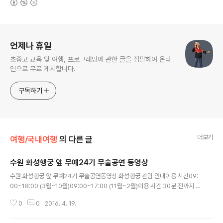
로그 정보
언제나 휴일
초중고 교육 및 여행, 프로그래밍에 관한 글을 집필하여 온라
인으로 무료 게시합니다.
구독하기
더보기
여행/국내여행
의 다른 글
수원 화성행궁 앞 무예24기 무술공연 동영상
글 내용
수원 화성행궁 앞 무예24기 무술공연동영상 화성행궁 관람 안내이용 시간09:
00~18:00 (3월~10월)09:00~17:00 (11월~2월)이용 시간 30분 전까지 입
장하세요.7월부터 9월까지 매주 화요일부터 일요일 18:00~21:00까지 야간
0
0
2016. 4. 19.
개장합니다. 입장은 20시 20분까지이며 달빛동행 진행할 때는 불가합니다.)
이용료개인 어린이(500월), 청소년/군인(700원), 어른(1000원)단체 어린이