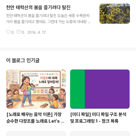
(300월), 청소년/군인(500원), 어른(700원)만 6세 이하의 미취학 아동과 만
천안 태학산의 봄을 즐기려다 탈진
65세 이상 및 장애인 수첩 소지자는 무료한복(개량한복 포함) 착용시 무료 보다
글 내용
자세한 정보 보기 여행 후기[수원 화성] "원행을묘정리의궤"의 재현 정조대왕의
천안 태학산의 봄을 즐기려다 탈진 오늘은 세종 수목원에
8일간의 행차 관련 서적 후기실학정신으로 세운 조선의 신도..
가서 봄을 즐기려고 했어요. 그런데 가는 도중에 아내랑 태
학산으로 가는 길을 돌렸어요.그런데 태학산은 만만하지
0
0
2016. 4. 17.
않더군요.높이는 460미터 밖에 안 되지만 저질 체력인 우
리 부부는 시작도 못하고 등반을 포기했어요. 2016. 4. 2
이 블로그 인기글
[노래로 배우는 음악 이론] 가장
[미디 파일] 미디 파일 구조 분석
순수한 다장조를 노래로 Let's G
및 프로그래밍 1 - 청크 목록
o #음악이론