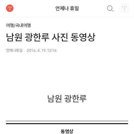
검색하기
언제나 휴일
티스토리
여행/국내여행
남원 광한루 사진 동영상
언제나휴일
2016. 4. 19. 12:16
남원 광한루
동영상