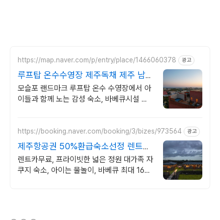
https://map.naver.com/p/entry/place/1466060378
광고
루프탑 온수수영장 제주독채 제주 남쪽
럭셔리 힐링숙소
모슬포 랜드마크 루프탑 온수 수영장에서 아
이들과 함께 노는 감성 숙소, 바베큐시설 제
주남쪽 중문 모슬포 여행에 딱, 가족맞춤 독
채숙소, 도보가능 맛집 편의시설
https://booking.naver.com/booking/3/bizes/973564
광고
제주항공권 50%환급숙소선정 렌트카
무료 이벤트중
렌트카무료, 프라이빗한 넓은 정원 대가족 자
쿠지 숙소, 아이는 물놀이, 바베큐 최대 16인,
전통돌집을 현대적으로 해석한 넓고 멋진 숙
소, 실내 자쿠지, 바베큐
(새창열림)