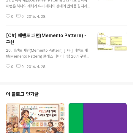
21. 감시자 패턴(Observer Pattern) 21.1 개요 감시자
패턴은 하나의 개체가 여러 개체의 상태의 변화를 감지하
는 역할을 담당하게 하는 패턴입니다. 특정 개체의 상태가
0
0
2016. 4. 28.
바뀌게 되었을 때 이를 반영해야 하는 개체가 여러 개가 있
을 수 있습니다. 이 경우에 다른 개체의 상태가 바뀌었을 때
자신도 변화를 갖어야 하기 때문에 결합도가 강하여 유연
[C#] 메멘토 패턴(Memento Pattern) -
하게 프로그래밍 하기 힘들어집니다. 이 경우에 감시자 패
턴을 사용을 하면 결합도를 느슨하게 하여 유연한 프로그
구현
글 내용
래밍을 할 수 있게 해 줍니다. 감시자 패턴에서는 감시자는
20. 메멘토 패턴(Memento Pattern) [그림] 메멘토 패
다른 개체의 상태의 변화를 통보를 받는 역할과 이 변화를
턴(Memento Pattern) 클래스 다이어그램 20.4 구현
구독하기를 원하는 개체에게 알려주는 역할을 합니다. 이
메멘토 패턴에 대한 예제 프로그램을 구현하는 순서는 Sn
를 위해 감시자 개체는 상태의 변화가 발생하는 주 개체에
0
0
2016. 4. 28.
apshot, Picture, App와 데모 코드 순으로 하겠습니다.
게 상태 변화에 대한 ..
20.4.1 Snapshot Snapshot 형식에서는 사진의 색조,
명도, 채도 정보를 얻어오는 속성을 노출하고 설정하는 속
성은 은폐할 것입니다. 설정하는 속성을 은폐하는 이유는
신뢰성을 높이기 위해 다른 형식 개체에서 이들에 대한 값
이 블로그 인기글
을 변경하지 못하도록 하기 위해서 입니다. Picture.cs us
ing System; namespace Memento { class Pictur
e { string name; int tone; int brightnes..