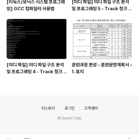
[리눅스/유닉스 시스템 프로그래
[미디 파일] 미디 파일 구조 분석
밍] GCC 컴파일러 사용법
및 프로그래밍 5 - Track 청크 3,
박자, 키 정보 등
[미디 파일] 미디 파일 구조 분석
훈련과정 편성 – 훈련운영계획서 –
및 프로그래밍 4 - Track 청크 2,
1. 표지
Meta Event
의안내
티스토리
로그인
고객센터
© Daum Corp.