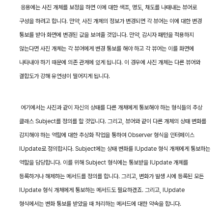
응용에는 사진 개체를 보정을 하면 이에 대한 색조
,
명도
,
채도를 나태내는 뷰어로
구성을 하려고 합니다
.
만약
,
사진 개체의 정보가 변경되면 각 뷰어는 이에 대한 변경
통보를 받아 화면에 변경된 값을 보여줄 것입니다
.
만약
,
감시자 패턴을 적용하지
않는다면 사진 개체는 각 뷰어에게 변경 통보를 해야 하고 각 뷰어는 이를 화면에
나타내야 하기 때문에 의존 관계에 있게 됩니다
.
이 경우에 사진 개체는 다른 뷰어와
결합도가 강해 유연성이 떨어지게 됩니다
.
여기에서는 사진과 같이 자신의 상태를 다른 개체에게 통보해야 하는 형식들의 추상
클래스
Subject
를 정의를 할 것입니다
.
그리고
,
뷰어와 같이 다른 개체의 상태 변화를
감지해야 하는 역할에 대한 추상화 작업을 통하여
Observer
형식을 인터페이스
IUpdate
로 정의합시다
. Subject
에는 상태 변화를
IUpdate
형식 개체에게 통보하는
역할을 담당합니다
.
이를 위해
Subject
형식에는 통보받을
IUpdate
개체를
등록하거나 해제하는 메서드를 정의를 합니다
.
그리고
,
변화가 발생 시에 등록된 모든
IUpdate
형식 개체에게 통보하는 메서드도 필요하겠죠
.
그리고
, IUpdate
형식에서는 변화 통보를 받았을 때 처리하는 메서드에 대한 약속을 합니다
.