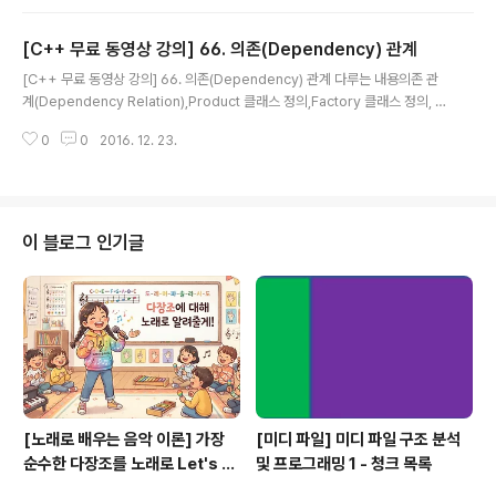
딤돌 C++] 67. 실현(REALIZATION) 관계학습에 도움이 되시면 ebook을
구입(판매가 5000원, ebook)하여 소장하시면 감사하겠습니다.
[C++ 무료 동영상 강의] 66. 의존(Dependency) 관계
글 내용
[C++ 무료 동영상 강의] 66. 의존(Dependency) 관계 다루는 내용의존 관
계(Dependency Relation),Product 클래스 정의,Factory 클래스 정의, fr
iend 클래스 지정 앞으로 프로그래밍 관련 글은 새롭게 개설한 언제나 휴일 전
0
0
2016. 12. 23.
용 사이트에서 만나보세요. 2017년 1월 1일까지 이 곳의 프로그래밍 자료는 ht
tp://ehpub.co.kr 로 옮길 예정입니다. 본문[디딤돌 C++] 66. 의존(DEPEN
DENCY) 관계학습에 도움이 되시면 ebook을 구입(판매가 5000원, eboo
k)하여 소장하시면 감사하겠습니다.
이 블로그 인기글
[노래로 배우는 음악 이론] 가장
[미디 파일] 미디 파일 구조 분석
순수한 다장조를 노래로 Let's G
및 프로그래밍 1 - 청크 목록
o #음악이론