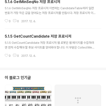
5.1.6 GetMinSeqNo 저장 프로시저
글 내용
5.1.6 GetMinSeqNo 저장 프로시저 이번에는 CandidateTable에서 일련
번호가 가장 작은 값을 얻어오는 저장 프로시저를 만듭시다. 저장 프로시저 이
름은 GetMinSeqNo라고 할게요. 인자로 OUTPUT 형태의 가장 작은 값을
0
0
2017. 12. 6.
설정하기 위한 SeqNo인자를 선언합시다. CREATE PROCEDURE dbo.Ge
tMinSeqNo ( @SeqNo int OUTPUT ) CandidateTable에서 SeqNo의
최소값을 얻어와 변수 SeqNo에 설정합니다. set @SeqNo = (select min
5.1.5 GetCountCandidate 저장 프로시저
(SeqNo) from CandidateTable ) 그런데 CandidateTable에 항목이 비
글 내용
어 있다면 변수 SeqNo에는 null 상태가 됩니다. 이럴 떄는 변수 SeqNo 값을
5.1.5 GetCountCandidate 저장 프로시저 웹 로봇은 웹 페이지를 수집하려
-1..
면 먼저 수집해야 할 후보 사이트를 얻어와야 합니다. 이 부분은 CollectWeb
시퀀스 다이어그램에서 약속하였습니다. 약속한 문서를 보면 GetFrontCandi
0
0
2017. 12. 6.
date 저장 프로시저를 이용하여 CandidateTable에 저장한 후보 사이트 중
에 맨 앞의 항목을 얻어오게 약속하였습니다. 이를 효과적으로 사용할 수 있게
CandidateTable에는 후보 사이트를 추가할 때 일련 번호를 자동으로 부여하
게 테이블을 설계했어요. GetFrontCandidate 저장 프로시저에서는 일련 번
호가 가장 작은 항목을 얻어오고 해당 항목을 삭제하면 되겠죠. 이를 위해 Can
이 블로그 인기글
didateTable에서 일련 번호가 가장 작은 번호를..