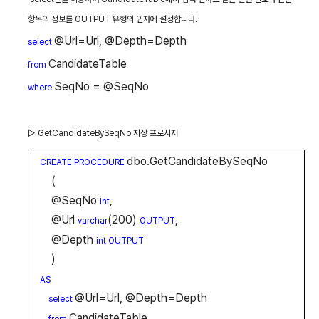
항목의 정보를
OUTPUT
유형의 인자에 설정합니다
.
@Url=Url, @Depth=Depth
select
CandidateTable
from
SeqNo = @SeqNo
where
▷
GetCandidateBySeqNo
저장 프로시저
dbo.GetCandidateBySeqNo
CREATE PROCEDURE
(
@SeqNo
,
int
@Url
(200)
,
varchar
OUTPUT
@Depth
int OUTPUT
)
AS
@Url=Url, @Depth=Depth
select
CandidateTable
from