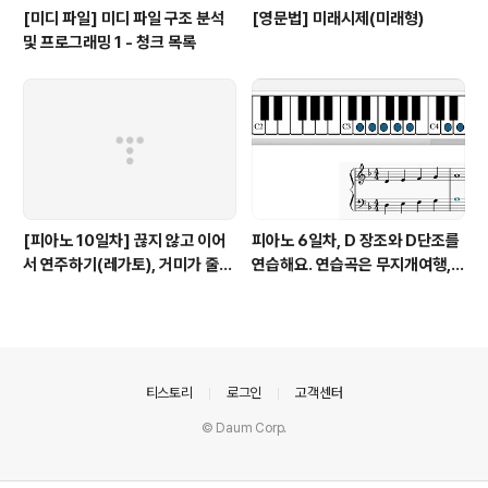
[미디 파일] 미디 파일 구조 분석
[영문법] 미래시제(미래형)
및 프로그래밍 1 - 청크 목록
[피아노 10일차] 끊지 않고 이어
피아노 6일차, D 장조와 D단조를
서 연주하기(레가토), 거미가 줄을
연습해요. 연습곡은 무지개여행,
타고 올라갑니다.
환희의송가, 여름비
의안내
티스토리
로그인
고객센터
© Daum Corp.