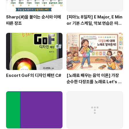
Sharp(#)을 붙이는 순서와 이에
[피아노 8일차] E Major, E Min
따른 장조
or 기본 스케일, 악보 연습은 따라
쟁이, 하얀 이 예쁜 이
Escort GoF의 디자인 패턴 C#
[노래로 배우는 음악 이론] 가장
순수한 다장조를 노래로 Let's G
o #음악이론