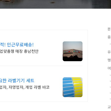
분
중
적! 인근무료배송!
C 기업맞춤형 매장 충남천안
유
행
요한 라벨기기 세트
, 자영업자, 개업 라벨 바코