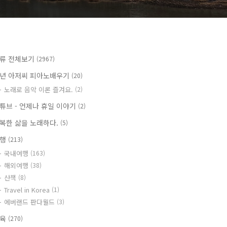
류 전체보기
(2967)
년 아저씨 피아노배우기
(20)
노래로 음악 이론 즐겨요.
(2)
튜브 - 언제나 휴일 이야기
(2)
복한 삶을 노래하다.
(5)
여행
(213)
국내여행
(163)
해외여행
(38)
산책
(8)
Travel in Korea
(1)
에버랜드 판다월드
(3)
교육
(270)