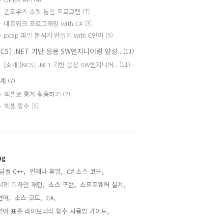
윈도우즈 소켓 통신 프로그램
(7)
네트워크 프로그래밍 with C#
(3)
pcap 파일 분석기 만들기 with C언어
(5)
NCS] .NET 기반 응용 SW엔지니어링 양성..
(11)
[소개][NCS] .NET 기반 응용 SW엔지니어..
(11)
통계
(7)
엑셀로 통계 활용하기
(2)
엑셀 함수
(5)
ag
딤돌 C++,
언제나 휴일,
C# 소스 코드,
of의 디자인 패턴,
소스 구현,
소프트웨어 설계,
언어,
소스 코드,
C#,
언어 표준 라이브러리 함수 사용법 가이드,