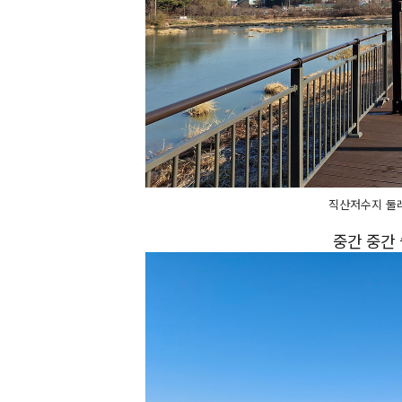
직산저수지 둘
중간 중간 