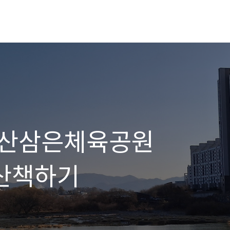
 직산삼은체육공원
 산책하기