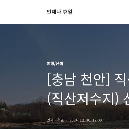
언제나 휴일
여행/산책
[충남 천안]
(직산저수지)
언제나휴일
2024. 12. 30. 17:00