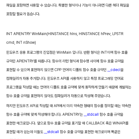
파일을 포함하면 사용할 수 있습니다
.
특별한 형식이나 기능이 아니라면 다른 헤더 파일을
포함할 필요가 없습니다
.
INT
APIENTRY
WinMain(HINSTANCE
hIns,
HINSTANCE
hPrev,
LPSTR
cmd,
INT
nShow)
윈도우즈 응용 프로그램의 진입점은
WinMain
입니다
.
반환 형식은
INT
이며 함수 호출
규약은
APIENTRY
를 따릅니다
.
함수의 리턴 형식과 함수명 사이에 함수 호출 규약을
표현할 수 있으며 표현하지 않으면
CPP
언어의 디폴트 함수 호출 규약인
__cdecl
을
컴파일러가 자동 추가합니다
.
윈도우즈
API
를 사용하지 않고 특정 프로그래밍 언어로
프로그램을 작성할 때는 언어의 디폴트 호출 규약에 맞게 동작하게 만들기 때문에 개발자는
함수 호출 규약을 표현하지 않아도 컴파일러가 자동으로 작성해 주었습니다
.
하지만 윈도우즈
API
로 작성할 때
API
에서 미리 약속한 형태의 함수를 정의할 때는 약속한
함수 호출 규약에 맞게 작성해야 합니다
. APIENTRY
는
__stdcall
함수 호출 규약을
표현한 매크로입니다
.
앞으로 함수 호출 규약을 표기할 때
CALLBACK
혹은
WINAPI
를
표현할 때가 있는데 이들도
__stdcall
함수 호출 규약을 표현한 매크로이며 똑같은