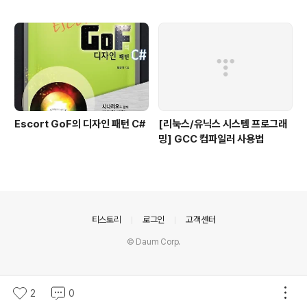
Escort GoF의 디자인 패턴 C#
[리눅스/유닉스 시스템 프로그래
밍] GCC 컴파일러 사용법
의안내
티스토리
로그인
고객센터
© Daum Corp.
2
0