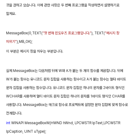
것을 권하고 있습니다
.
이에 관한 사항은 두 번째 프로그램을 작성하면서 설명하기로
할게요
.
MessageBox(0,TEXT(
"
첫 번재 윈도우즈 프로그램입니다
."
),
TEXT(
"
메시지 창
띄위기
"
),MB_OK);
이 부분은 메시지 창을 띄우는 부분입니다
.
실제
MessageBox
는 다음처럼 뒤에
W
와
A
가 붙는 두 개의 함수를 제공합니다
.
뒤에
W
가 붙는 함수는 유니코드 문자 집합을 사용하는 함수이고
A
가 붙는 함수는 멀타 바이트
문자 집합을 사용하는 함수입니다
.
유니코드 문자 집합은 하나의 문자를
2
바이트 형식인
WCHAR
를 사용하며 멀티 바이트 문자 집합은 하나의 문자를
1
바이트 형식인
CHAR
를
사용합니다
. MessageBox
는 매크로 함수로 프로젝트에 설정한 문자 집합에 맞게 함수로
전개합니다
.
int
WINAPI MessageBoxW(HWND
hWnd,
LPCWSTR
lpText,LPCWSTR
lpCaption,
UINT
uType);