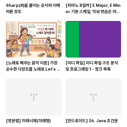
Sharp(#)을 붙이는 순서와 이에
[피아노 8일차] E Major, E Min
따른 장조
or 기본 스케일, 악보 연습은 따라
쟁이, 하얀 이 예쁜 이
[노래로 배우는 음악 이론] 가장
[미디 파일] 미디 파일 구조 분석
순수한 다장조를 노래로 Let's G
및 프로그래밍 1 - 청크 목록
o #음악이론
[영문법] 미래시제(미래형)
[안드로이드] 26. Java 조건문