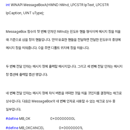
int
WINAPI MessageBoxA(HWND
hWnd,
LPCSTR
lpText,
LPCSTR
lpCaption,
UINT
uType);
MessageBox
함수의 첫 번째 인자인
hWnd
는 윈도우 핸들 형식이며 메시지 창을 띄울
때 기준으로 삼을 창의 핸들입니다
.
만약 유효한 핸들을 전달하면 전달한 윈도우의 중앙에
메시지 창을 띄워줍니다
. 0
을 주면 디폴트 위치에 창을 띄웁니다
.
두 번째 전달 인자는 메시지 창에 출력할 메시지입니다
.
그리고 세 번째 전달 인자는 메시지
창 캡션에 출력할 캡션 명입니다
.
네 번째 전달 인자는 메시지 창에 자식 버튼을 어떠한 것을 띄울 것인지를 결정하는 매크로
상수입니다
.
다음은
MessageBox
의 네 번째 인자로 사용할 수 있는 매크로 상수 중
일부입니다
.
#define
MB_OK
0x00000000L
#define
MB_OKCANCEL
0x00000001L