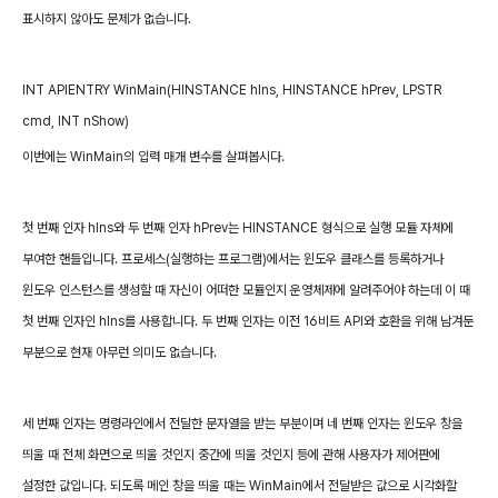
표시하지 않아도 문제가 없습니다
.
INT
APIENTRY
WinMain(HINSTANCE
hIns,
HINSTANCE
hPrev,
LPSTR
cmd,
INT
nShow)
이번에는
WinMain
의 입력 매개 변수를 살펴봅시다
.
첫 번째 인자
hIns
와 두 번째 인자
hPrev
는
HINSTANCE
형식으로 실행 모듈 자체에
부여한 핸들입니다
.
프로세스
(
실행하는 프로그램
)
에서는 윈도우 클래스를 등록하거나
윈도우 인스턴스를 생성할 때 자신이 어떠한 모듈인지 운영체제에 알려주어야 하는데 이 때
첫 번째 인자인
hIns
를 사용합니다
.
두 번째 인자는 이전
16
비트
API
와 호환을 위해 남겨둔
부분으로 현재 아무런 의미도 없습니다
.
세 번째 인자는 명령라인에서 전달한 문자열을 받는 부분이며 네 번째 인자는 윈도우 창을
띄울 때 전체 화면으로 띄울 것인지 중간에 띄울 것인지 등에 관해 사용자가 제어판에
설정한 값입니다
.
되도록 메인 창을 띄울 때는
WinMain
에서 전달받은 값으로 시각화할