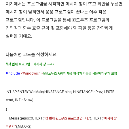
여기에서는 프로그램을 시작하면 메시지 창이 뜨고 확인을 누르면
메시지 창이 닫히면서 응용 프로그램이 끝나는 아주 작은
프로그램입니다
.
이 프로그램을 통해 윈도우즈 프로그램의
진입점과 함수 호출 규약 및 포함해야 할 파일 등을 간략하게
살펴볼 거예요
.
다음처럼 코드를 작성하세요
.
//
첫 번째 프로그램
-
메시지 창 띄우기
#include
<Windows.h>
//
윈도우즈
API
의 제공 형식과 기능을 사용하기 위해 포함
INT
APIENTRY
WinMain(HINSTANCE
hIns,
HINSTANCE
hPrev,
LPSTR
cmd,
INT
nShow)
{
MessageBox(0,TEXT(
"
첫 번재 윈도우즈 프로그램입니다
."
),
TEXT(
"
메시지 창
띄위기
"
),MB_OK);