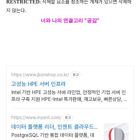
삭제할
요소를
참조하는
개체가
있으면
삭제하
RESTRICTED
:
지
않는다
.
너와 나의 연결고리 "공감
"
https://www.jbonshop.co.kr/
광고
고성능 HPE 서버 인프라
Intel 기반 HPE 고성능 서버 라인업, 안정적인 기업 서버 인
프라 구축 지원 HPE-Intel 특가판매, 재고보유, 빠른상담, 기
술지원
https://www.inzent.com/
광고
데이터 플랫폼 리더, 인젠트 클라우드
최적화 DBMS
PostgreSQL 기반 통합 데이터 플랫폼, 데