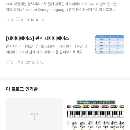
SQL 이번에는 정보처리기사 필기 과목인 데이터베이스의 SQL에 관해 알아볼
게요. SQL(Structed Query Language) 관계 데이터베이스의 테이블과 컬
럼과 여러 제약 조건등의 구조를 정의하고 사용하는 국제 표준 언어 데이터 정
3
0
2016. 4. 13.
의어(DDL), 데이터 조작어(DML), 데이터 제어어(DCL)로 구성 관계대수(Rel
ation Algebra)와 관계해석(Relation Calculus)을 기초로 한 혼합 데이터
언어 데이터 정의어(DDL, Data Define Language) CREATE : 테이블이나
[데이터베이스] 관계 데이터베이스
스키마 등을 생성 ALTER : 테이블 정의를 변경 DROP : 테이블이나 스키마 등
글 내용
을 삭제 데이터 조작어(DML, Data Manupulation Language) SELECT:
관계 데이터베이스이번에는 정보처리기사 필기 과목인 데
원하는 조건에 ..
이터베이스에서 관계 데이터베이스를 살펴보기로 해요. 관
계 데이터베이스 데이터베이스를 테이블와 관계로 구성 테
2
0
2016. 4. 13.
이블은 속성과 튜플로 구성 회원 테이블 튜플(Tuple) 테이
블을 구성하는 행을 말합니다. 한 개체의 데이터입니다. 위
회원 테이블에서 ('ehclub', '장언휴', '남', 20, 1)은 하나의
튜플입니다. 따라서 위 회원 테이블에는 5개의 튜플이 존
재합니다. 튜플의 수를 Cardinality 라고 부릅니다. 속성
이 블로그 인기글
(Attribute) 테이블을 구성하는 열에 해당합니다. 필드, 항
목을 의미합니다. 위 회원 테이블에서 5개의 속성(아이디,
이름, 성별, 나이, 부서번호)이 있습니다. 속성의 개수를 차
수(Degree)라고 부릅니다. 도메인(Domai..