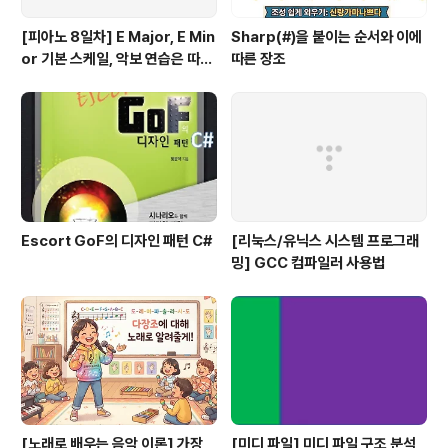
[피아노 8일차] E Major, E Min
Sharp(#)을 붙이는 순서와 이에
or 기본 스케일, 악보 연습은 따라
따른 장조
쟁이, 하얀 이 예쁜 이
Escort GoF의 디자인 패턴 C#
[리눅스/유닉스 시스템 프로그래
밍] GCC 컴파일러 사용법
[노래로 배우는 음악 이론] 가장
[미디 파일] 미디 파일 구조 분석