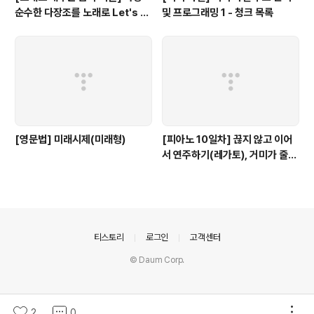
순수한 다장조를 노래로 Let's G
및 프로그래밍 1 - 청크 목록
o #음악이론
[영문법] 미래시제(미래형)
[피아노 10일차] 끊지 않고 이어
서 연주하기(레가토), 거미가 줄을
타고 올라갑니다.
의안내
티스토리
로그인
고객센터
© Daum Corp.
2
0