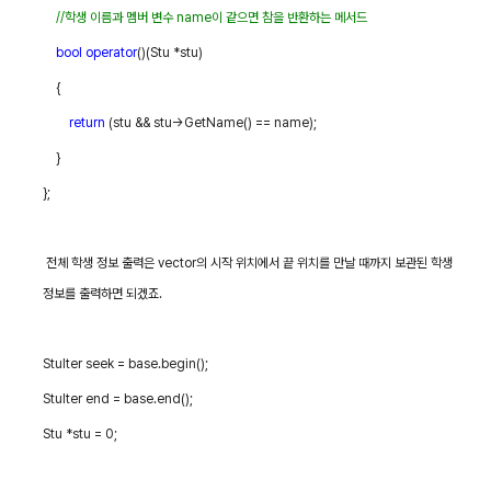
//
학생 이름과 멤버 변수
name
이 같으면 참을 반환하는 메서드
bool
operator
()(Stu *stu)
{
return
(stu && stu->GetName() == name);
}
};
전체 학생 정보 출력은
vector
의 시작 위치에서 끝 위치를 만날 때까지 보관된 학생
정보를 출력하면 되겠죠
.
StuIter seek = base.begin();
StuIter end = base.end();
Stu *stu = 0;