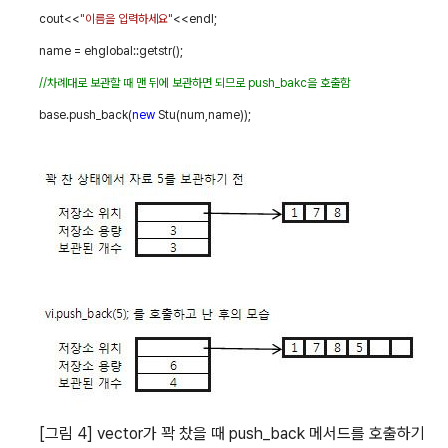
cout<<
"
이름을 입력하세요
"
<<endl;
name = ehglobal::getstr();
//
차례대로 보관할 때 맨 뒤에 보관하면 되므로
push_bakc
을 호출함
base.push_back(
new
Stu(num,name));
[
그림
4] vector
가 꽉 찼을 때
push_back
메서드를 호출하기