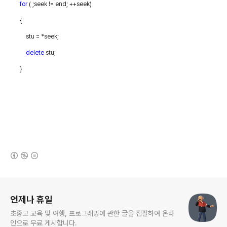
for
( ;seek != end; ++seek)
{
stu = *seek;
delete
stu;
}
(새창열림)
로그 정보
언제나 휴일
초중고 교육 및 여행, 프로그래밍에 관한 글을 집필하여 온라
인으로 무료 게시합니다.