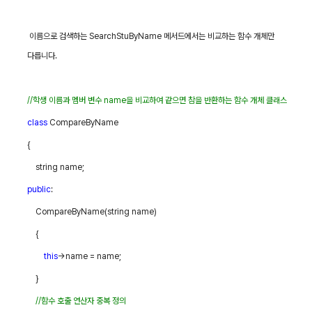
이름으로 검색하는
SearchStuByName
메서드에서는 비교하는 함수 개체만
다릅니다
.
//
학생 이름과 멤버 변수
name
을 비교하여 같으면 참을 반환하는 함수 개체 클래스
class
CompareByName
{
string name;
public
:
CompareByName(string name)
{
this
->name = name;
}
//
함수 호출 연산자 중복 정의