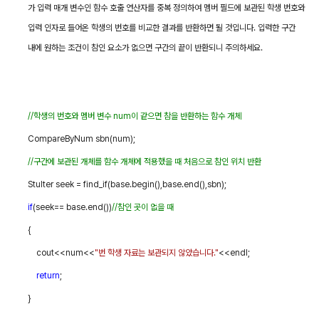
가 입력 매개 변수인 함수 호출 연산자를 중복 정의하여 멤버 필드에 보관된 학생 번호와
입력 인자로 들어온 학생의 번호를 비교한 결과를 반환하면 될 것입니다
.
입력한 구간
내에 원하는 조건이 참인 요소가 없으면 구간의 끝이 반환되니 주의하세요
.
//
학생의 번호와 멤버 변수
num
이 같으면 참을 반환하는 함수 개체
CompareByNum sbn(num);
//
구간에 보관된 개체를 함수 개체에 적용했을 때 처음으로 참인 위치 반환
StuIter seek = find_if(base.begin(),base.end(),sbn);
if
(seek== base.end())
//
참인 곳이 없을 때
{
cout<<num<<
"
번 학생 자료는 보관되지 않았습니다
."
<<endl;
return
;
}