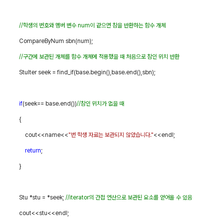
//
학생의 번호와 멤버 변수
num
이 같으면 참을 반환하는 함수 개체
CompareByNum sbn(num);
//
구간에 보관된 개체를 함수 개체에 적용했을 때 처음으로 참인 위치 반환
StuIter seek = find_if(base.begin(),base.end(),sbn);
if
(seek== base.end())
//
참인 위치가 없을 때
{
cout<<name<<
"
번 학생 자료는 보관되지 않았습니다
."
<<endl;
return
;
}
Stu *stu = *seek;
//iterator
의 간접 연산으로 보관된 요소를 얻어올 수 있음
cout<<stu<<endl;