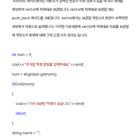
AddStu
메서드에서는 사용자가 입력한 번호의 학생 정보가 없을 때
Stu
개체를
생성하여
vector
에 차례대로 보관합니다
. vector
에 차례대로 보관할 때는
push_back
메서드를 사용합니다
. vector
에서는 보관할 저장소의 용량이 부족하면
내부에서 자동으로 늘려줍니다
.
이러한 이유때문에
vector
에 차례대로 자료를 보관할
때 저장소의 용량에 대해 크게 신경 쓰지 않아도 됩니다
.
int
num = 0;
cout<<
"
추가할 학생 번호를 입력하세요
."
<<endl;
num = ehglobal::getnum();
if
(Exist(num))
{
cout<<
"
이미 보관된 학생이 있습니다
."
<<endl;
return
;
}
string name =
""
;