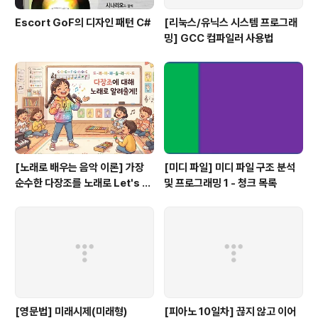
Escort GoF의 디자인 패턴 C#
[리눅스/유닉스 시스템 프로그래
밍] GCC 컴파일러 사용법
[노래로 배우는 음악 이론] 가장
[미디 파일] 미디 파일 구조 분석
순수한 다장조를 노래로 Let's G
및 프로그래밍 1 - 청크 목록
o #음악이론
[영문법] 미래시제(미래형)
[피아노 10일차] 끊지 않고 이어