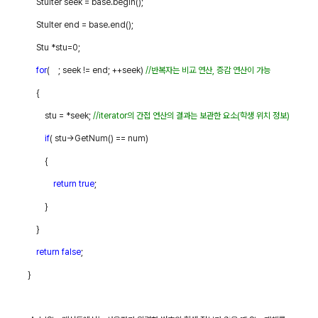
StuIter seek = base.begin();
StuIter end = base.end();
Stu *stu=0;
for
( ; seek != end; ++seek)
//
반복자는 비교 연산
,
증감 연산이 가능
{
stu = *seek;
//iterator
의 간접 연산의 결과는 보관한 요소
(
학생 위치 정보
)
if
( stu->GetNum() == num)
{
return
true
;
}
}
return
false
;
}