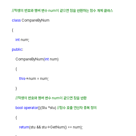
//
학생의 번호와 멤버 변수
num
이 같으면 참을 반환하는 함수 개체 클래스
class
CompareByNum
{
int
num;
public
:
CompareByNum(
int
num)
{
this
->num = num;
}
//
학생의 번호와 멤버 변수
num
이 같으면 참을 반환
bool
operator
()(Stu *stu)
//
함수 호출 연산자 중복 정의
{
return
(stu && stu->GetNum() == num);