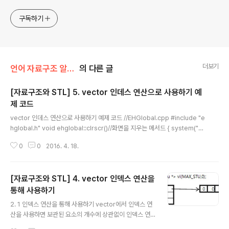
구독하기
더보기
언어 자료구조 알고리즘/Escort 자료구조와 STL
의 다른 글
[자료구조와 STL] 5. vector 인데스 연산으로 사용하기 예
제 코드
글 내용
vector 인데스 연산으로 사용하기 예제 코드 //EHGlobal.cpp #include "e
hglobal.h" void ehglobal::clrscr()//화면을 지우는 메서드 { system("cl
s"); } void ehglobal::timeflow(int millisecond) //원하는 시간동안 지연
0
0
2016. 4. 18.
시키는 메서드 { Sleep(millisecond); } int ehglobal::getnum()//정수를
입력받는 메서드 { int num; char buf[255+1]; cin.getline(buf,255); //버
퍼에 입력받음 cin.clear();//cin 내부 버퍼를 지움 sscanf(buf,"%d",&num);
[자료구조와 STL] 4. vector 인덱스 연산을
//포맷에 맞게 버퍼에 내용을 정수로 변환 return num; } strin..
통해 사용하기
글 내용
2. 1 인덱스 연산을 통해 사용하기 vector에서 인덱스 연
산을 사용하면 보관된 요소의 개수에 상관없이 인덱스 연
산 한 번으로 원하는 요소에 접근할 수 있습니다. 이러한 장