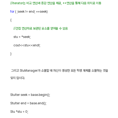
//iterator
는 비교 연산과 증감 연산을 제공
, ++
연산을 통해 다음 위치로 이동
for
( ;seek != end; ++seek)
{
//
간접 연산자로 보관된 요소를 얻어올 수 있음
stu = *seek;
cout<<stu<<endl;
}
그리고
StuManager
가 소멸할 때 자신이 생성한 모든 학생 개체를 소멸하는 것을
잊지 맙시다
.
StuIter seek = base.begin();
StuIter end = base.end();
Stu *stu = 0;