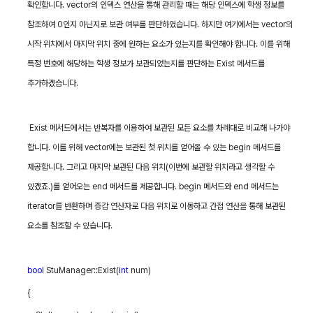
확인합니다
. vector
의 인덱스 연산을 통해 관리할 때는 해당 인덱스에 학생 정보를
참조하여
0
인지 아닌지로 보관 여부를 판단하였습니다
.
하지만 여기에서는
vector
의
시작 위치에서 마지막 위치 중에 원하는 요소가 있는지를 확인해야 합니다
.
이를 위해
특정 번호에 해당하는 학생 정보가 보관되었는지를 판단하는
Exist
메서드를
추가하겠습니다
.
Exist
메서드에서는 반복자를 이용하여 보관된 모든 요소를 차례대로 비교해 나가야
합니다
.
이를 위해
vector
에는 보관된 첫 위치를 얻어올 수 있는
begin
메서드를
제공합니다
.
그리고 마지막 보관된 다음 위치
(
이번에 보관할 위치라고 생각할 수
있겠죠
.)
를 얻어오는
end
메서드를 제공합니다
. begin
메서드와
end
메서드는
iterator
를 반환하며 증감 연산자로 다음 위치로 이동하고 간접 연산을 통해 보관된
요소를 참조할 수 있습니다
.
bool
StuManager::Exist(
int
num)
{