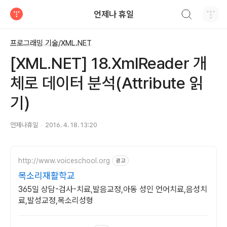
검색하기
언제나 휴일
티스토리
프로그래밍 기술/XML.NET
[XML.NET] 18.XmlReader 개
체로 데이터 분석(Attribute 읽
기)
언제나휴일
2016. 4. 18. 13:20
http://www.voiceschool.org
광고
목소리재활학교
365일 상담-검사-치료,발음교정,아동 성인 언어치료,음성치
료,발성교정,목소리성형