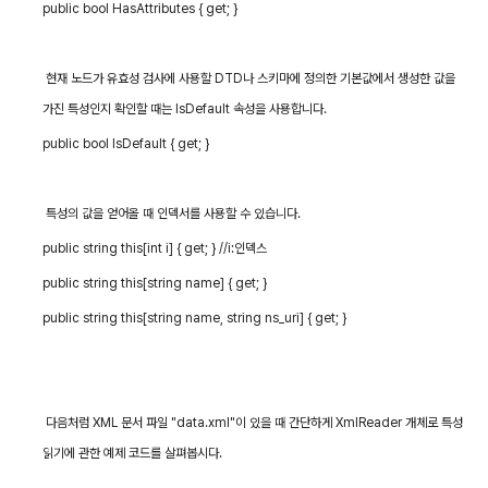
public bool HasAttributes { get; }
현재 노드가 유효성 검사에 사용할
DTD
나 스키마에 정의한 기본값에서 생성한 값을
가진 특성인지 확인할 때는
IsDefault
속성을 사용합니다
.
public bool IsDefault { get; }
특성의 값을 얻어올 때 인덱서를 사용할 수 있습니다
.
public string this[int i] { get; } //i:
인덱스
public string this[string name] { get; }
public string this[string name, string ns_uri] { get; }
다음처럼
XML
문서 파일
"data.xml"
이 있을 때 간단하게
XmlReader
개체로 특성
읽기에 관한 예제 코드를 살펴봅시다
.