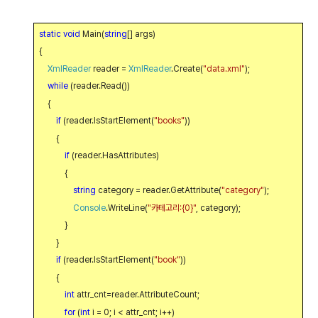
static
void
Main(
string
[] args)
{
XmlReader
reader =
XmlReader
.Create(
"data.xml"
);
while
(reader.Read())
{
if
(reader.IsStartElement(
"books"
))
{
if
(reader.HasAttributes)
{
string
category = reader.GetAttribute(
"category"
);
Console
.WriteLine(
"
카테고리
:{0}"
, category);
}
}
if
(reader.IsStartElement(
"book"
))
{
int
attr_cnt=reader.AttributeCount;
for
(
int
i = 0; i < attr_cnt; i++)