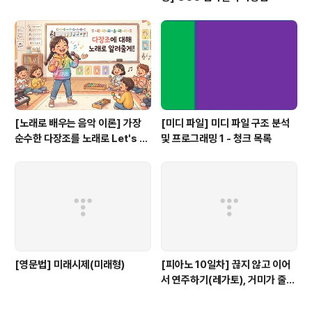
[노래로 배우는 음악 이론] 가장
[미디 파일] 미디 파일 구조 분석
순수한 다장조를 노래로 Let's G
및 프로그래밍 1 - 청크 목록
o #음악이론
[영문법] 미래시제(미래형)
[피아노 10일차] 끊지 않고 이어
서 연주하기(레가토), 거미가 줄을
타고 올라갑니다.