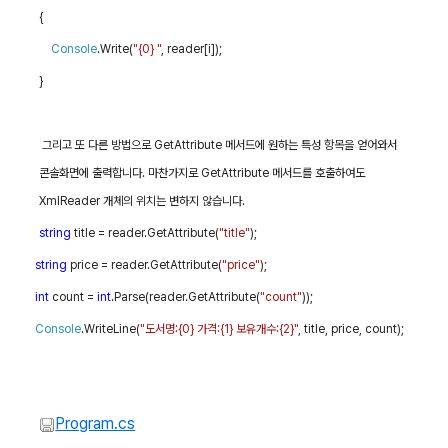
{
Console
.Write(
"{0} "
, reader[i]);
}
그리고 또 다른 방법으로
GetAttribute
메서드에 원하는 특성 항목을 얻어와서
콘솔화면에 출력합니다
.
마찬가지로
GetAttribute
메서드를 호출하여도
XmlReader
개체의 위치는 변하지 않습니다
.
string
title = reader.GetAttribute(
"title"
);
string
price = reader.GetAttribute(
"price"
);
int
count =
int
.Parse(reader.GetAttribute(
"count"
));
Console
.WriteLine(
"
도서명
:{0}
가격
:{1}
보유개수
:{2}"
, title, price, count);
Program.cs