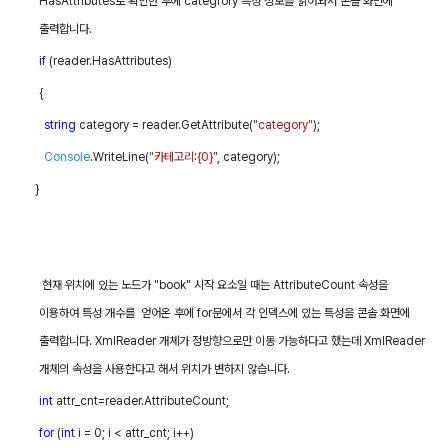
HasAttributes
로 확인한 후에
categrory
특성 정보를 읽어와서 콘솔 화면에
출력합니다
.
if
(reader.HasAttributes)
{
string
category = reader.GetAttribute(
"category"
);
Console
.WriteLine(
"
카테고리
:{0}"
, category);
}
현재 위치에 있는 노드가
"book"
시작 요소일 때는
AttributeCount
속성을
이용하여 특성 개수를
얻어온 후에
for
문에서 각 인덱스에 있는 특성을 콘솔 화면에
출력합니다
. XmlReader
개체가 정방향으로만 이동 가능하다고 했는데
XmlReader
개체의 속성을 사용한다고 해서 위치가 변하지 않습니다
.
int
attr_cnt=reader.AttributeCount;
for
(
int
i = 0; i < attr_cnt; i++)