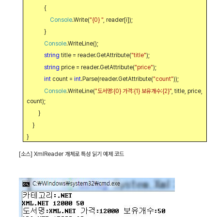
{
Console
.Write(
"{0} "
, reader[i]);
}
Console
.WriteLine();
string
title = reader.GetAttribute(
"title"
);
string
price = reader.GetAttribute(
"price"
);
int
count =
int
.Parse(reader.GetAttribute(
"count"
));
Console
.WriteLine(
"
도서명
:{0}
가격
:{1}
보유개수
:{2}"
, title, price,
count);
}
}
}
[
소스
] XmlReader
개체로 특성 읽기 예제 코드