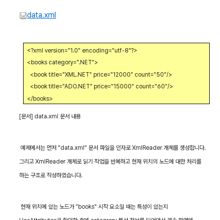
data.xml
<?xml version="1.0" encoding="utf-8"?>
<books category=".NET">
<book title="XML.NET" price="12000" count="50"/>
<book title="ADO.NET" price="15000" count="60"/>
</books>
[
문서
] data.xml
문서 내용
예제에서는 먼저
"data.xml"
문서 파일을 인자로
XmlReader
개체를 생성합니다
.
그리고
XmlReader
개체로 읽기 작업을 반복하고 현재 위치의 노드에 대한 처리를
하는 구조로 작성하였습니다
.
현재 위치에 있는 노드가
"books"
시작 요소일 때는 특성이 있는지