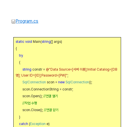
Program.cs
static
void
Main(
string
[] args)
{
try
{
string
constr =
@"Data Source=[
서버 이름
];Initial Catalog=[DB
명
]; User ID=[ID];Password=[PW]"
;
SqlConnection
scon =
new
SqlConnection
();
scon.ConnectionString = constr;
scon.Open();
//
연결 열기
//
작업 수행
scon.Close();
//
연결 닫기
}
catch
(
Exception
e)