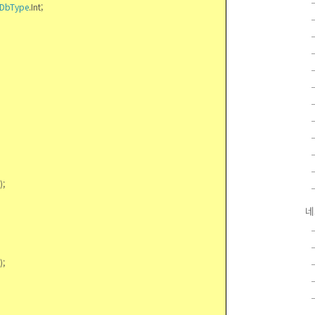
lDbType
.Int;
e);
네
e);