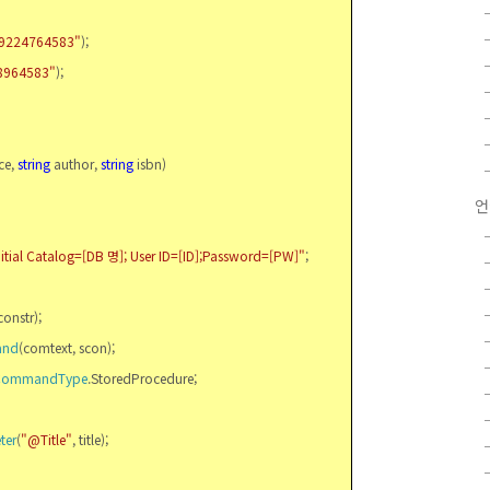
9224764583"
);
8964583"
);
ce,
string
author,
string
isbn)
언
Initial Catalog=[DB
명
]; User ID=[ID];Password=[PW]"
;
constr);
and
(comtext, scon);
CommandType
.StoredProcedure;
ter
(
"@Title"
, title);