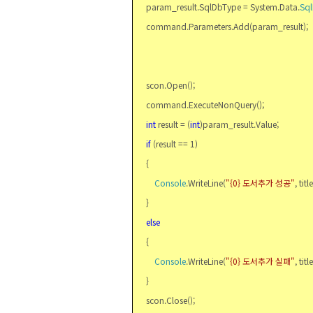
param_result.SqlDbType = System.Data.
Sq
command.Parameters.Add(param_result);
scon.Open();
command.ExecuteNonQuery();
int
result = (
int
)param_result.Value;
if
(result == 1)
{
Console
.WriteLine(
"{0}
도서추가 성공
"
, titl
}
else
{
Console
.WriteLine(
"{0}
도서추가 실패
"
, titl
}
scon.Close();