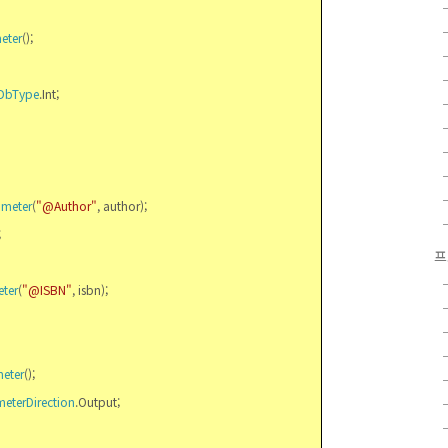
eter
();
DbType
.Int;
ameter
(
"@Author"
, author);
;
프
ter
(
"@ISBN"
, isbn);
eter
();
eterDirection
.Output;