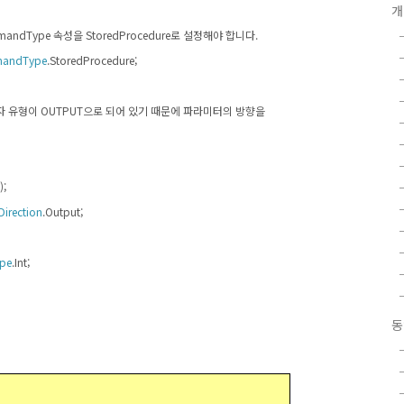
개
mandType
속성을
StoredProcedure
로 설정해야 합니다
.
andType
.StoredProcedure;
자 유형이
OUTPUT
으로 되어 있기 때문에 파라미터의 방향을
);
Direction
.Output;
pe
.Int;
동