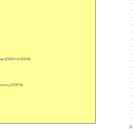
ere
(
ISBN
=
@ISBN
)
thor
,
@ISBN
)
프