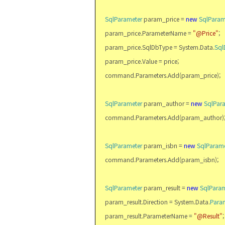
SqlParameter
param_price =
new
SqlParam
param_price.ParameterName =
"@Price"
;
param_price.SqlDbType = System.Data.
Sql
param_price.Value = price;
command.Parameters.Add(param_price);
SqlParameter
param_author =
new
SqlPar
command.Parameters.Add(param_author)
SqlParameter
param_isbn =
new
SqlParame
command.Parameters.Add(param_isbn);
SqlParameter
param_result =
new
SqlParam
param_result.Direction = System.Data.
Param
param_result.ParameterName =
"@Result"
;