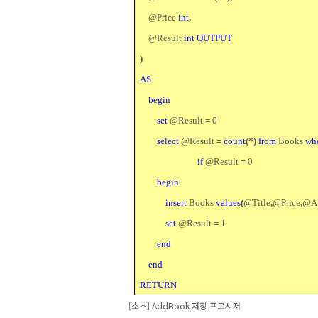
@Price
int
,
@Result
int OUTPUT
)
AS
begin
set
@Result
=
0
select
@Result
=
count
(*)
from
Books
wh
if
@Result
=
0
begin
insert
Books
values
(
@Title
,
@Price
,
@Au
set
@Result
=
1
end
end
RETURN
[
소스
] AddBook
저장 프로시저