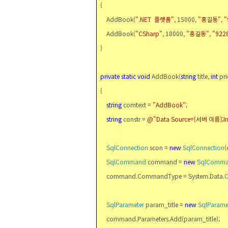
{
AddBook(
".NET
플랫폼
"
, 15000,
"
홍길동
"
,
"
AddBook(
"CSharp"
, 18000,
"
홍길동
"
,
"922
}
private
static
void
AddBook(
string
title,
int
pri
{
string
comtext =
"AddBook"
;
string
constr =
@"Data Source=[
서버 이름
];
SqlConnection
scon =
new
SqlConnection
(
SqlCommand
command =
new
SqlComm
command.CommandType = System.Data.
SqlParameter
param_title =
new
SqlParame
command.Parameters.Add(param_title);