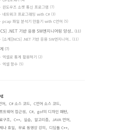
윈도우즈 소켓 통신 프로그램
(7)
네트워크 프로그래밍 with C#
(3)
pcap 파일 분석기 만들기 with C언어
(5)
NCS] .NET 기반 응용 SW엔지니어링 양성..
(11)
[소개][NCS] .NET 기반 응용 SW엔지니어..
(11)
통계
(7)
엑셀로 통계 활용하기
(2)
엑셀 함수
(5)
ag
언어,
C# 소스 코드,
C언어 소스 코드,
프트웨어 접근성,
C#,
gof의 디자인 패턴,
료구조,
C++,
실습,
알고리즘,
JAVA 언어,
제나 휴일,
무료 동영상 강의,
디딤돌 C++,