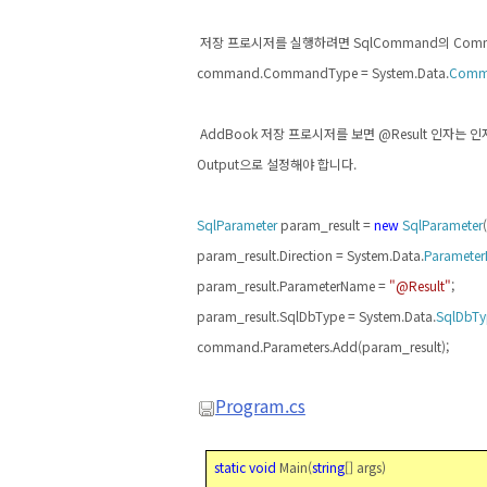
저장 프로시저를 실행하려면
SqlCommand
의
Com
command.CommandType = System.Data.
Comm
AddBook
저장 프로시저를 보면
@Result
인자는 인
Output
으로 설정해야 합니다
.
SqlParameter
param_result =
new
SqlParameter
(
param_result.Direction = System.Data.
Parameter
param_result.ParameterName =
"@Result"
;
param_result.SqlDbType = System.Data.
SqlDbTy
command.Parameters.Add(param_result);
Program.cs
static
void
Main(
string
[] args)