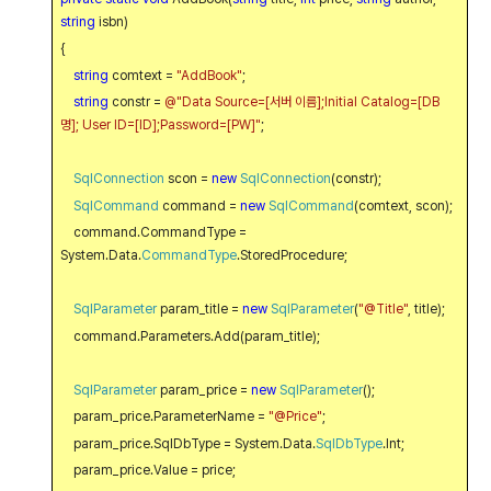
string
isbn)
{
string
comtext =
"AddBook"
;
string
constr =
@"Data Source=[
서버 이름
];Initial Catalog=[DB
명
]; User ID=[ID];Password=[PW]"
;
SqlConnection
scon =
new
SqlConnection
(constr);
SqlCommand
command =
new
SqlCommand
(comtext, scon);
command.CommandType =
System.Data.
CommandType
.StoredProcedure;
SqlParameter
param_title =
new
SqlParameter
(
"@Title"
, title);
command.Parameters.Add(param_title);
SqlParameter
param_price =
new
SqlParameter
();
param_price.ParameterName =
"@Price"
;
param_price.SqlDbType = System.Data.
SqlDbType
.Int;
param_price.Value = price;