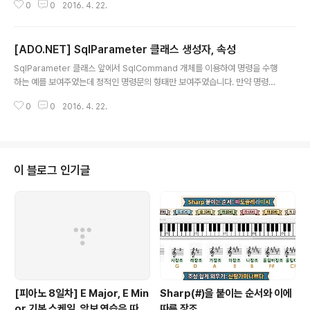
0
0
2016. 4. 22.
는 매개 변수를 이용하는 예를 들어보기로 합시다. 추가할 책의 정보를 입력 인
자로 받아 책을 추가하는 메서드를 만들어 사용하기로 합시다.static void Mai
n(string[] args){ AddBook("XML.NET", 15000, "홍길동", "9224764
[ADO.NET] SqlParameter 클래스 생성자, 속성
583"); AddBook("CSharp" , 18000, "홍길동", "9228964583");}priv
글 내용
ate static void AddBook(string title, int price, strin..
SqlParameter 클래스 앞에서 SqlCommand 개체를 이용하여 명령을 수행
하는 예를 보여주었는데 정적인 명령문의 형태만 보여주었습니다. 만약 명령을
수행할 때 매개 변수를 설정하여 작업을 수행하고자 한다면 SqlParameter 개
0
0
2016. 4. 22.
체를 이용합니다. SqlParameter 클래스는 명령 실행에 사용할 매개 변수를
설정할 때 사용하는 클래스입니다. ▷클래스 상속 계층System.Object Syst
em.MarshalByRefObject System.Data.Common.DbParameter Sy
stem.Data.SqlClient.SqlParameter SqlParameter 생성자 SqlParam
eter 클래스에는 6가지 생성자를 제공합니다. SqlParameter ( );SqlParam
이 블로그 인기글
eter ..
[피아노 8일차] E Major, E Min
Sharp(#)을 붙이는 순서와 이에
or 기본 스케일, 악보 연습은 따라
따른 장조