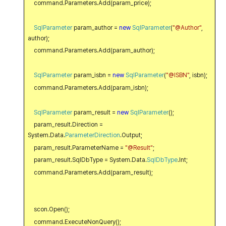
command.Parameters.Add(param_price);
SqlParameter
param_author =
new
SqlParameter
(
"@Author"
,
author);
command.Parameters.Add(param_author);
SqlParameter
param_isbn =
new
SqlParameter
(
"@ISBN"
, isbn);
command.Parameters.Add(param_isbn);
SqlParameter
param_result =
new
SqlParameter
();
param_result.Direction =
System.Data.
ParameterDirection
.Output;
param_result.ParameterName =
"@Result"
;
param_result.SqlDbType = System.Data.
SqlDbType
.Int;
command.Parameters.Add(param_result);
scon.Open();
command.ExecuteNonQuery();