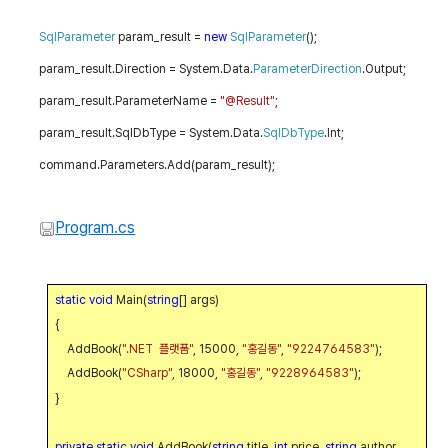
SqlParameter
param_result =
new
SqlParameter
();
param_result.Direction = System.Data.
ParameterDirection
.Output;
param_result.ParameterName =
"@Result"
;
param_result.SqlDbType = System.Data.
SqlDbType
.Int;
command.Parameters.Add(param_result);
Program.cs
static
void
Main(
string
[] args)
{
AddBook(
".NET
플랫폼
"
, 15000,
"
홍길동
"
,
"9224764583"
);
AddBook(
"CSharp"
, 18000,
"
홍길동
"
,
"9228964583"
);
}
private
static
void
AddBook(
string
title,
int
price,
string
author,