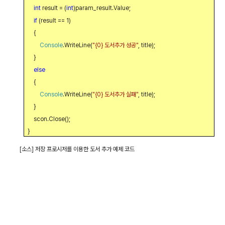
int
result = (
int
)param_result.Value;
if
(result == 1)
{
Console
.WriteLine(
"{0}
도서추가 성공
"
, title);
}
else
{
Console
.WriteLine(
"{0}
도서추가 실패
"
, title);
}
scon.Close();
}
[
소스
]
저장 프로시저를 이용한 도서 추가 예제 코드