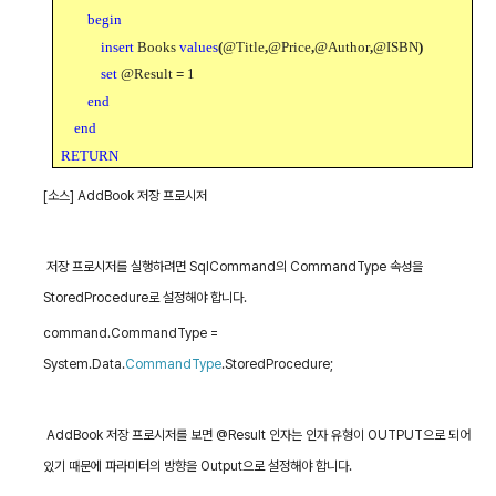
begin
insert
Books
values
(
@Title
,
@Price
,
@Author
,
@ISBN
)
set
@Result
=
1
end
end
RETURN
[
소스
] AddBook
저장 프로시저
저장 프로시저를 실행하려면
SqlCommand
의
CommandType
속성을
StoredProcedure
로 설정해야 합니다
.
command.CommandType =
System.Data.
CommandType
.StoredProcedure;
AddBook
저장 프로시저를 보면
@Result
인자는 인자 유형이
OUTPUT
으로 되어
있기 때문에 파라미터의 방향을
Output
으로 설정해야 합니다
.