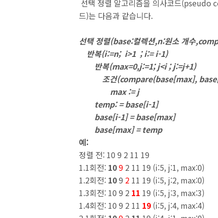
선택 정렬 알고리즘을 의사코드
(pseudo 
드
)
는 다음과 같습니다
.
선택 정렬
(base:
컬렉션
,n:
원소 개수
,comp
반복
(i:=n; i>1 ; i:= i-1)
반복
(max=0,j:=1; j<i ; j:=j+1)
조건
(compare(base[max], base[j
max := j
temp: = base[i-1]
base[i-1] = base[max]
base[max] = temp
예
:
정렬 전
: 10 9 2 11 19
1.1
회전
:
10
9
2 11 19 (i:5, j:1, max:0)
1.2
회전
:
10
9
2
11 19 (i:5, j:2, max:0)
1.3
회전
: 10 9 2
11
19 (i:5, j:3, max:3)
1.4
회전
: 10 9 2 11
19
(i:5, j:4, max:4)