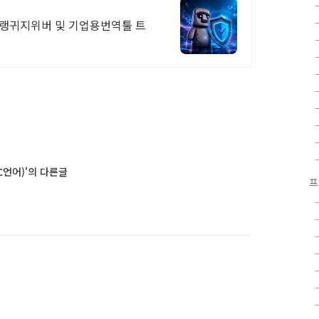
역 랭귀지위버 및 기업용번역툴 트
C언어)'의 다른글
프