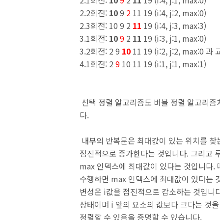
2.1
회전
:
10
9
2
11
19 (i:4, j:1, max:0)
2.2
회전
:
10
9
2
11 19 (i:4, j:2, max:0)
2.3
회전
: 10 9 2
11
19 (i:4, j:3, max:3)
3.1
회전
:
10
9
2
11
19 (i:3, j:1, max:0)
3.2
회전
: 2 9
10
11 19 (i:2, j:2, max:0
과 
4.1
회전
: 2
9
10 11 19 (i:1, j:1, max:1)
선택 정렬 알고리즘도 버블 정렬 알고리즘
다
.
내부의 반복문은 최대값이 있는 위치를 
점진적으로 증가한다는 것입니다
.
그리고 
max
인덱스에 최대값이 있다는 것입니다
.
수행하면
max
인덱스에 최대값이 있다는 
변성은
i
값을 점진적으로 감소하는 것입니
상태이며
i
앞의 요소의 값보다 크다는 것
정렬할 수 있음을 증명할 수 있습니다
.