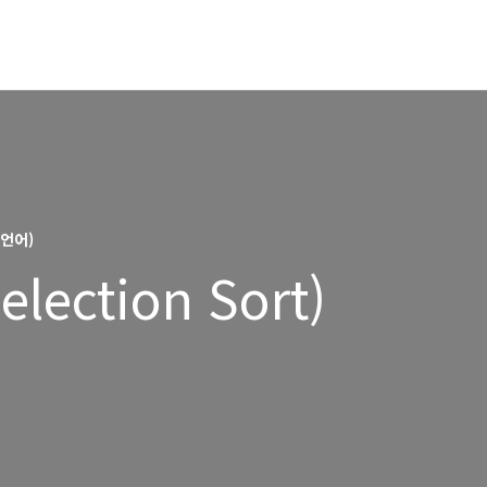
언어)
lection Sort)