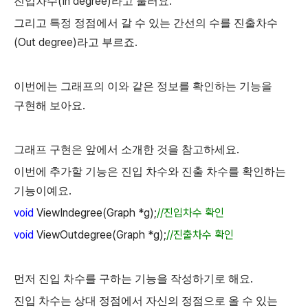
(In degree)
.
진입차수
라고
불러요
그리고
특정
정점에서
갈
수
있는
간선의
수를
진출차수
(Out degree)
.
라고
부르죠
이번에는
그래프의
이와
같은
정보를
확인하는
기능을
.
구현해
보아요
.
그래프
구현은
앞에서
소개한
것을
참고하세요
이번에
추가할
기능은
진입
차수와
진출
차수를
확인하는
.
기능이예요
void
ViewIndegree(Graph *g);
//
진입차수 확인
void
ViewOutdegree(Graph *g);
//
진출차수 확인
.
먼저
진입
차수를
구하는
기능을
작성하기로
해요
진입
차수는
상대
정점에서
자신의
정점으로
올
수
있는