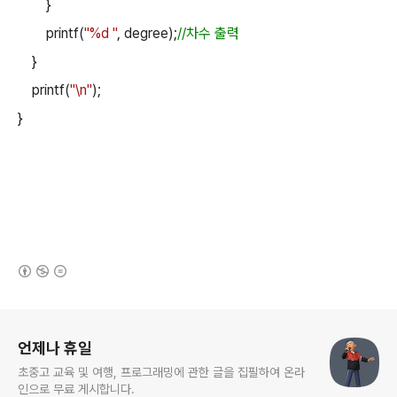
}
printf(
"%d "
, degree);
//
차수 출력
}
printf(
"\n"
);
}
(새창열림)
로그 정보
언제나 휴일
초중고 교육 및 여행, 프로그래밍에 관한 글을 집필하여 온라
인으로 무료 게시합니다.