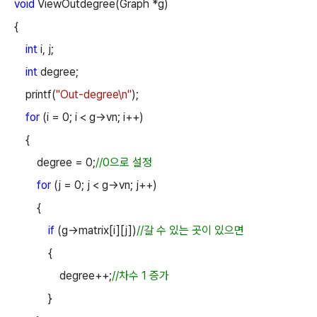
void
ViewOutdegree(Graph *g)
{
int
i, j;
int
degree;
printf(
"Out-degree\n"
);
for
(i = 0; i < g->vn; i++)
{
degree = 0;
//0
으로 설정
for
(j = 0; j < g->vn; j++)
{
if
(g->matrix[i][j])
//
갈 수 있는 곳이 있으면
{
degree++;
//
차수
1
증가
}