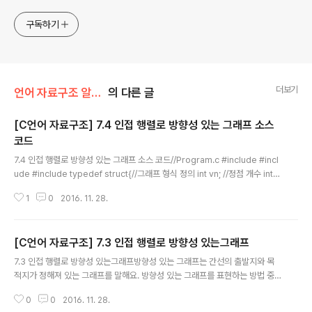
구독하기
더보기
언어 자료구조 알고리즘/디딤돌 자료구조 (C언어)
의 다른 글
[C언어 자료구조] 7.4 인접 행렬로 방향성 있는 그래프 소스
코드
글 내용
7.4 인접 행렬로 방향성 있는 그래프 소스 코드//Program.c #include #incl
ude #include typedef struct{//그래프 형식 정의 int vn; //정점 개수 int *
*matrix;//그래프 인접 행렬 } Graph; Graph *NewGraph(int max_vert
1
0
2016. 11. 28.
ex);//그래프 동적 생성 void DeleteGraph(Graph *graph);//그래프 소멸
void AddEdge(Graph *graph, int start, int goal);//간선 추가 void Vie
wGraph(Graph *graph);//그래프 정보 출력 int main(void) { Graph *gr
[C언어 자료구조] 7.3 인접 행렬로 방향성 있는그래프
aph; graph = NewGraph(6);//그래프 동적 생성 AddEdge(gra..
글 내용
7.3 인접 행렬로 방향성 있는그래프방향성 있는 그래프는 간선의 출발지와 목
적지가 정해져 있는 그래프를 말해요. 방향성 있는 그래프를 표현하는 방법 중
에 간단한 그래프에는 인접 행렬을 많이 사용해요. 먼저 그래프 형식을 정의하
0
0
2016. 11. 28.
기로 해요. 그래프 형식은 방향성 없는 그래프와 차이가 없어요. 정점의 개수와