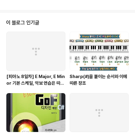
인접 행렬을 멤버를 추가하세요. typedef struct{//그래프 형식 정의 int vn;
//정점 개수 int **matrix;//그래프 인접 행렬 } Graph; 그래프를 생성하고 소
멸, 추가, 정보 출력하는 기능을 제공하기로 해요. Graph *NewGraph(int m
ax_vertex);//그래프 동적 생성 void DeleteGraph(Graph *graph);//그
이 블로그 인기글
래프 소멸 void AddE..
[피아노 8일차] E Major, E Min
Sharp(#)을 붙이는 순서와 이에
or 기본 스케일, 악보 연습은 따라
따른 장조
쟁이, 하얀 이 예쁜 이