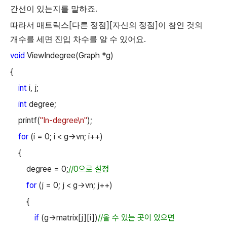
.
간선이
있는지를
말하죠
[
][
]
따라서
매트릭스
다른
정점
자신의
정점
이
참인
것의
.
개수를
세면
진입
차수를
알
수
있어요
void
ViewIndegree(Graph *g)
{
int
i, j;
int
degree;
printf(
"In-degree\n"
);
for
(i = 0; i < g->vn; i++)
{
degree = 0;
//0
으로 설정
for
(j = 0; j < g->vn; j++)
{
if
(g->matrix[j][i])
//
올 수 있는 곳이 있으면