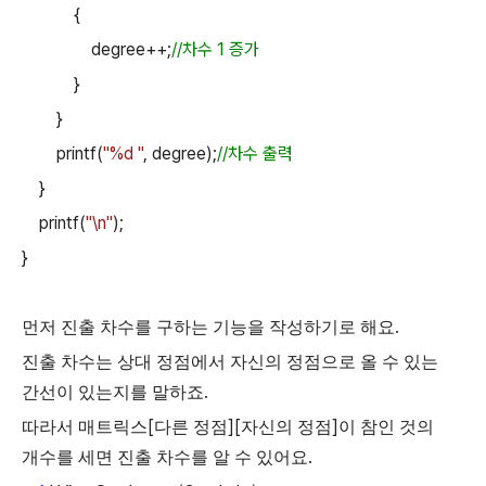
{
degree++;
//
차수
1
증가
}
}
printf(
"%d "
, degree);
//
차수 출력
}
printf(
"\n"
);
}
.
먼저
진출
차수를
구하는
기능을
작성하기로
해요
진출
차수는
상대
정점에서
자신의
정점으로
올
수
있는
.
간선이
있는지를
말하죠
[
][
]
따라서
매트릭스
다른
정점
자신의
정점
이
참인
것의
.
개수를
세면
진출
차수를
알
수
있어요