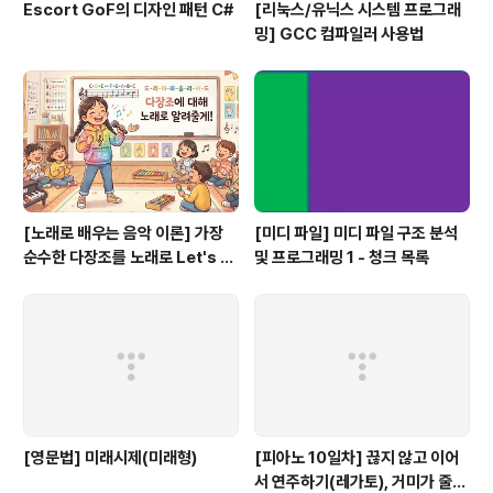
Escort GoF의 디자인 패턴 C#
[리눅스/유닉스 시스템 프로그래
밍] GCC 컴파일러 사용법
[노래로 배우는 음악 이론] 가장
[미디 파일] 미디 파일 구조 분석
순수한 다장조를 노래로 Let's G
및 프로그래밍 1 - 청크 목록
o #음악이론
[영문법] 미래시제(미래형)
[피아노 10일차] 끊지 않고 이어
서 연주하기(레가토), 거미가 줄을