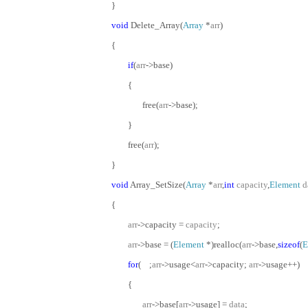
}
void
Delete_Array(
Array
*
arr
)
{
if
(
arr
->base)
{
free(
arr
->base);
}
free(
arr
);
}
void
Array_SetSize(
Array
*
arr
,
int
capacity
,
Element
d
{
arr
->capacity =
capacity
;
arr
->base = (
Element
*)realloc(
arr
->base,
sizeof
(
E
for
( ;
arr
->usage<
arr
->capacity;
arr
->usage++)
{
arr
->base[
arr
->usage] =
data
;