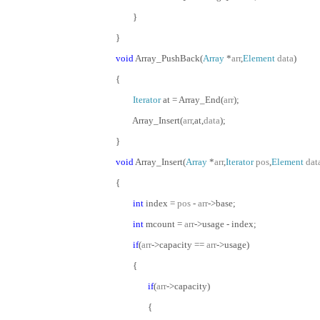
}
}
void
Array_PushBack(
Array
*
arr
,
Element
data
)
{
Iterator
at = Array_End(
arr
);
Array_Insert(
arr
,at,
data
);
}
void
Array_Insert(
Array
*
arr
,
Iterator
pos
,
Element
dat
{
int
index =
pos
-
arr
->base;
int
mcount =
arr
->usage - index;
if
(
arr
->capacity ==
arr
->usage)
{
if
(
arr
->capacity)
{