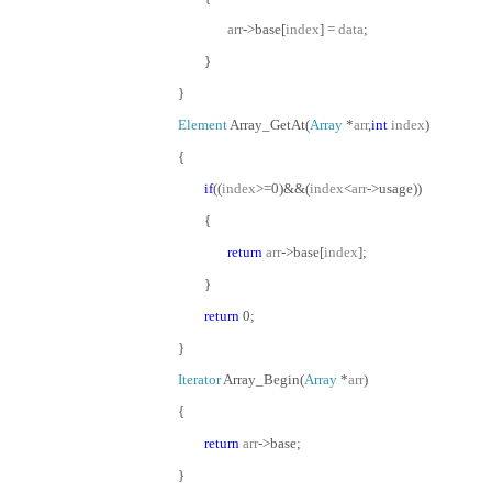
arr
->base[
index
] =
data
;
}
}
Element
Array_GetAt(
Array
*
arr
,
int
index
)
{
if
((
index
>=0)&&(
index
<
arr
->usage))
{
return
arr
->base[
index
];
}
return
0;
}
Iterator
Array_Begin(
Array
*
arr
)
{
return
arr
->base;
}