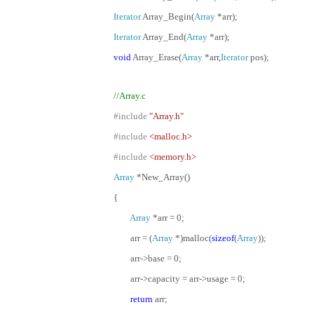
Iterator
Array_Begin(
Array
*arr);
Iterator
Array_End(
Array
*arr);
void
Array_Erase(
Array
*arr,
Iterator
pos);
//Array.c
#include
"Array.h"
#include
<malloc.h>
#include
<memory.h>
Array
*New_Array()
{
Array
*arr = 0;
arr = (
Array
*)malloc(
sizeof
(
Array
));
arr->base = 0;
arr->capacity = arr->usage = 0;
return
arr;