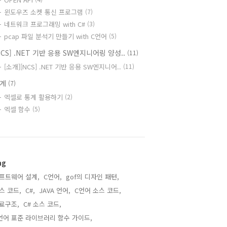
윈도우즈 소켓 통신 프로그램
(7)
네트워크 프로그래밍 with C#
(3)
pcap 파일 분석기 만들기 with C언어
(5)
NCS] .NET 기반 응용 SW엔지니어링 양성..
(11)
[소개][NCS] .NET 기반 응용 SW엔지니어..
(11)
통계
(7)
엑셀로 통계 활용하기
(2)
엑셀 함수
(5)
ag
프트웨어 설계,
C언어,
gof의 디자인 패턴,
스 코드,
C#,
JAVA 언어,
C언어 소스 코드,
료구조,
C# 소스 코드,
언어 표준 라이브러리 함수 가이드,