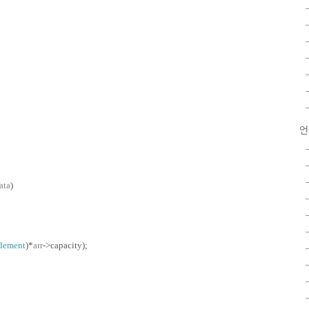
언
ata
)
lement
)*
arr
->capacity);