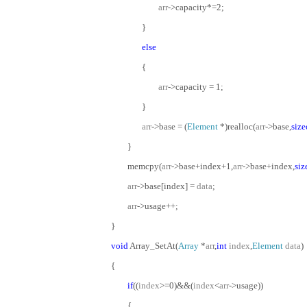
arr
->capacity*=2;
}
else
{
arr
->capacity = 1;
}
arr
->base = (
Element
*)realloc(
arr
->base,
size
}
memcpy(
arr
->base+index+1,
arr
->base+index,
siz
arr
->base[index] =
data
;
arr
->usage++;
}
void
Array_SetAt(
Array
*
arr
,
int
index
,
Element
data
)
{
if
((
index
>=0)&&(
index
<
arr
->usage))
{