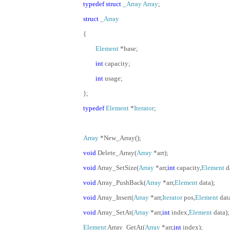
typedef
struct
_Array
Array
;
struct
_Array
{
Element
*base;
int
capacity;
int
usage;
};
typedef
Element
*
Iterator
;
Array
*New_Array();
void
Delete_Array(
Array
*arr);
void
Array_SetSize(
Array
*arr,
int
capacity,
Element
d
void
Array_PushBack(
Array
*arr,
Element
data);
void
Array_Insert(
Array
*arr,
Iterator
pos,
Element
data
void
Array_SetAt(
Array
*arr,
int
index,
Element
data);
Element
Array_GetAt(
Array
*arr,
int
index);