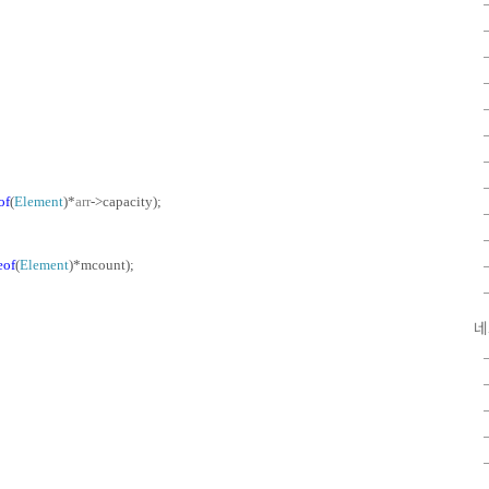
of
(
Element
)*
arr
->capacity);
eof
(
Element
)*mcount);
네