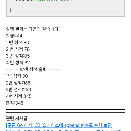
}
실행 결과는 다음과 같습니다
.
학생수
:4
1
번 성적
:90
2
번 성적
:78
3
번 성적
:85
4
번 성적
:92
====
학생 성적 출력
====
1
번 성적
:90
2
번 성적
:168
3
번 성적
:253
4
번 성적
:345
총점
:345
관련 게시글
[구글 Go 하자] 32. 슬라이스에 append 함수로 순차 보관