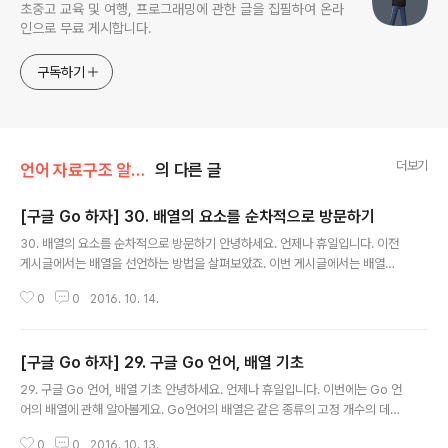
초중고 교육 및 여행, 프로그래밍에 관한 글을 집필하여 온라
인으로 무료 게시합니다.
구독하기
더보기
언어 자료구조 알고리즘/구글 Go
의 다른 글
[구글 Go 하자] 30. 배열의 요소를 순차적으로 방문하기
글 내용
30. 배열의 요소를 순차적으로 방문하기 안녕하세요. 언제나 휴일입니다. 이전
게시글에서는 배열을 선언하는 방법을 살펴보았죠. 이번 게시글에서는 배열의
요소를 순차적으로 방문하는 방법을 알아보기로 합시다.배열의 요소를 순차적
0
0
2016. 10. 14.
으로 방문하는 방법 중에 배열의 원소 개수를 구한 후에 인덱스를 이용하여 순
차적으로 방문하는 방법이 있습니다. 이전 게시글에서 소개했듯이 배열의 원소
개수를 구할 때는 len 함수를 사용합니다. len(배열명) 다음처럼 배열 이름을 l
[구글 Go 하자] 29. 구글 Go 언어, 배열 기초
en 함수에 입력 인자로 전달하면 배열의 원소 개수를 얻어올 수 있습니다. arr :
글 내용
= [5]int{12, 34, 23, 56, 34}var length intlength = len(arr) 그리고 인덱
29. 구글 Go 언어, 배열 기초 안녕하세요. 언제나 휴일입니다. 이번에는 Go 언
스를 0에서 length보다 작으면 반복하여 각 원소..
어의 배열에 관해 알아볼게요. Go언어의 배열은 같은 종류의 고정 개수의 데이
터를 하나의 이름으로 관리하는 형식입니다.Go언어에서 배열을 선언할 때 원
0
0
2016. 10. 13.