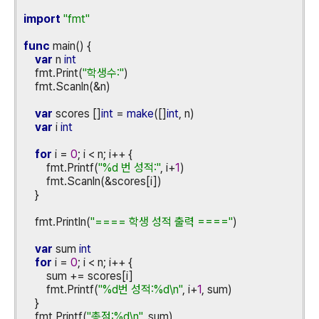
import
"fmt"
func
main()
{
var
n
int
fmt.Print(
"
학생수
:"
)
fmt.Scanln(&n)
var
scores
[]
int
=
make
([]
int
,
n)
var
i
int
for
i
=
0
;
i
<
n;
i++
{
fmt.Printf(
"%d
번
성적
:"
,
i+
1
)
fmt.Scanln(&scores[i])
}
fmt.Println(
"====
학생
성적
출력
===="
)
var
sum
int
for
i
=
0
;
i
<
n;
i++
{
sum
+=
scores[i]
fmt.Printf(
"%d
번
성적
:%d\n"
,
i+
1
,
sum)
}
fmt.Printf(
"
총점
:%d\n"
,
sum)