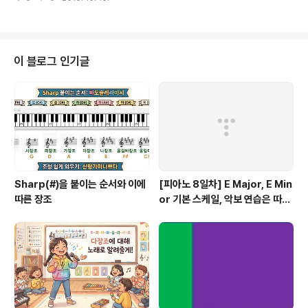
소 형식과 원소 개수를 지정하여 배열을 선언하거나 원소들의 초기값을 지정하
여 선언할 수 있습니다.먼저 원소 형식과 원소 개수를 지정하여 배열을 선언하
는 방법입니다.var 배열명 [원소개수] 원소 형식 다음은 int 형식의 3개의 원소
를 관리할 수 있는 배열 scores를 선언한 예제 코드입니다. 배열에서 원소의
개수를 알고 싶을 때는 len(배열 이름)을 사용합니다. // Example 배열 기초p
이 블로그 인기글
ackage main import "fmt" func main() { var ..
Sharp(#)을 붙이는 순서와 이에
[피아노 8일차] E Major, E Min
따른 장조
or 기본 스케일, 악보 연습은 따라
쟁이, 하얀 이 예쁜 이