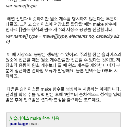
var name[]type
배열 선언과 비슷하지만 원소 개수를 명시하지 않는다는 부분이
다르죠
.
그리고 슬라이스에 저장소를 할당할 때는
make
함수에
인자료
[]
원소 형식과 원소 개수와 저장소 용량를 전달합니다
.
var name[] type = make([]type, elements no, capacity siz
e)
이 때 저장소의 용량은 생략할 수 있어요
.
주의할 점은 슬라이스의
원소에 접근할 때는 원소 개수만큼만 접근할 수 있다는 것이죠
.
저
장소의 용량이 원소 개수보다 클 때 원소 개수를 제외한 나머지 부
분에 접근하면 런타임 오류가 발생해요
.
물론 인덱스는
0
부터 시
작하죠
.
다음은 슬라이스를
make
함수로 생성하여 사용하는 예제입니다
.
관리할 학생 수를 입력 받은 후에
1
번부터 순차적으로 성적을 입력
받은 후에 입력받은 결과와 총점을 출력하는 코드예요
.
//
슬라이스
make
함수
사용
package
main