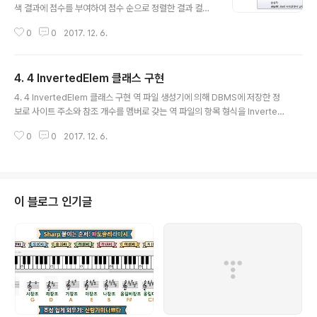
색 결과에 점수를 부여하여 점수 순으로 정렬한 결과 컬렉
션을 제공합니다. 이 때 검색 결과를 RankedUrl 형식으로
0
0
2017. 12. 6.
표현합시다. Search 시퀀스 다이어그램에서 RankedUrl
형식이 있는데 멤버로 수집한 웹 페이지와 점수를 갖고 있
어야 합니다. RankedUrl에는 PostedUrl 개체 정보를
4. 4 InvertedElem 클래스 구현
멤버 필드로 갖고 멤버 속성으로 이를 참조할 수 있게 제공
글 내용
합시다.PostedUrl postedurl;public PostedUrl PUr
4. 4 InvertedElem 클래스 구현 역 파일 생성기에 의해 DBMS에 저장한 정
l{ get { return postedurl; }} 그리고 웹 사이트 주소를
보로 사이트 주소와 참조 개수를 멤버로 갖는 역 파일의 항목 형식을 Inverted
참조할 수 있는 속성을 제공합시다. 웹 사이트 주소는 따로
Elem이라 합시다. InvertedElem클래스를 추가하세요. InvertedElem은 형
기억할 필요는 없습니다. 멤버 개체인 postedurl의 Url
0
0
2017. 12. 6.
태소 분석기에 의해 분석한 결과로 사이트 주소와 참조 개수를 멤버로 하여 특
속..
정 형태소 테이블의 항목으로 저장한 내용을 프로그램 데이터로 가져와 사용하
는 형식입니다. 따라서 형태소 분석기에 의해 분석한 결과를 역 파일 생성기에
의해 DBM ForAll에게 저장 요청할 때 사용합니다. 그리고 검색 요청할 때 랭커
에 의해 DBM ForSearch에게 검색 질의에 포함한 형태소를 역 파일 테이블에
이 블로그 인기글
서 포함하는 사이트 주소와 참조 개수를 알아낼 때 결과로 얻..