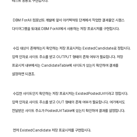
테스트 응용도 구현합시다
.
DBM ForAll
컴포넌트 개발에 앞서 아키텍쳐링 단계에서 작업한 결과물인 시퀀스
다이어그램을 토대로
DBM ForAll
에서 사용하는 저장 프로시저를 구현합시다
.
수집 대상이 존재하는지 확인하는 저장 프로시저는
ExistedCandidate
로 정합시다
.
입력 인자로 사이트 주소를 받고
OUTPUT
형태의 존재 여부가 필요합니다
.
저장
프로시저 내부에서는
CandidateTable
에 사이트가 있는지 확인하여 결과를
설정하면 되겠죠
.
수집한 사이트인지 확인하는 저장 프로시저는
ExistedPostedUrl
이라고 정합시다
.
입력 인자로 사이트 주소를 받고
OUT
형태의 존재 여부가 필요합니다
.
여기에서도
전달받은 사이트 주소가
PostedUrlTable
에 있는지 확인하여 결과를 설정합니다
.
먼저
ExistedCandidate
저장 프로시저를 구현합시다
.