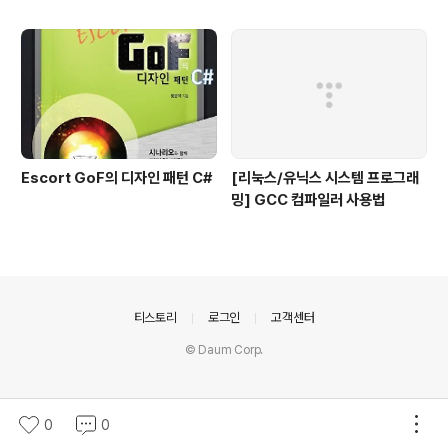
Escort GoF의 디자인 패턴 C#
[리눅스/유닉스 시스템 프로그래
밍] GCC 컴파일러 사용법
의안내
티스토리
로그인
고객센터
© Daum Corp.
0
0