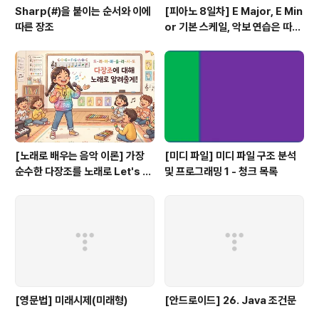
Sharp(#)을 붙이는 순서와 이에
[피아노 8일차] E Major, E Min
따른 장조
or 기본 스케일, 악보 연습은 따라
쟁이, 하얀 이 예쁜 이
[노래로 배우는 음악 이론] 가장
[미디 파일] 미디 파일 구조 분석
순수한 다장조를 노래로 Let's G
및 프로그래밍 1 - 청크 목록
o #음악이론
[영문법] 미래시제(미래형)
[안드로이드] 26. Java 조건문