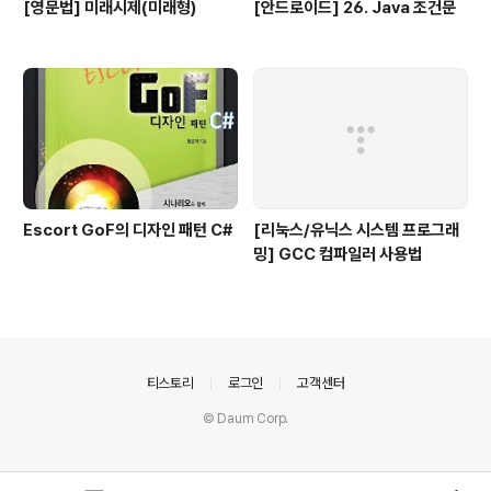
[영문법] 미래시제(미래형)
[안드로이드] 26. Java 조건문
Escort GoF의 디자인 패턴 C#
[리눅스/유닉스 시스템 프로그래
밍] GCC 컴파일러 사용법
의안내
티스토리
로그인
고객센터
© Daum Corp.