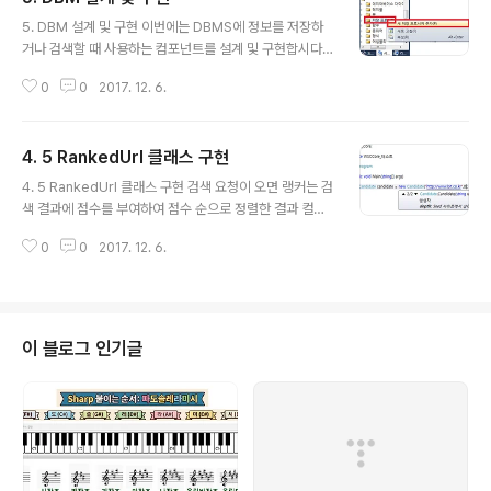
글 내용
5. DBM 설계 및 구현 이번에는 DBMS에 정보를 저장하
거나 검색할 때 사용하는 컴포넌트를 설계 및 구현합시다.
이와 같은 컴포넌트에는 DBM ForAll과 DBM ForSearc
0
0
2017. 12. 6.
h가 있습니다. 이번 작업에서는 DBMS에 자주 사용하는
쿼리를 저장 프로시저 형태로 만드는 작업도 진행합니다.
5.1 DBM ForAll필요한 저장 프로시저 구현 DBM ForAll
4. 5 RankedUrl 클래스 구현
은 웹 로봇과 형태소 분석기, 역 파일 생성기 등에서 수집
글 내용
결과나 분석 결과 등을 저장하는 작업을 수행하는 컴포넌
4. 5 RankedUrl 클래스 구현 검색 요청이 오면 랭커는 검
트입니다. 검색 서비스에서 검색 결과를 얻어오는 부분은
색 결과에 점수를 부여하여 점수 순으로 정렬한 결과 컬렉
DBM ForSearch 컴포넌트가 담당하기로 하였습니다. 여
션을 제공합니다. 이 때 검색 결과를 RankedUrl 형식으로
기에서는 DBM ForAll 컴포넌트를 설계하고 이를 구현할
0
0
2017. 12. 6.
표현합시다. Search 시퀀스 다이어그램에서 RankedUrl
것입니다. 그리고 구현에 필요한 저장 프로시저가 있으면
형식이 있는데 멤버로 수집한 웹 페이지와 점수를 갖고 있
같..
어야 합니다. RankedUrl에는 PostedUrl 개체 정보를
멤버 필드로 갖고 멤버 속성으로 이를 참조할 수 있게 제공
합시다.PostedUrl postedurl;public PostedUrl PUr
이 블로그 인기글
l{ get { return postedurl; }} 그리고 웹 사이트 주소를
참조할 수 있는 속성을 제공합시다. 웹 사이트 주소는 따로
기억할 필요는 없습니다. 멤버 개체인 postedurl의 Url
속..