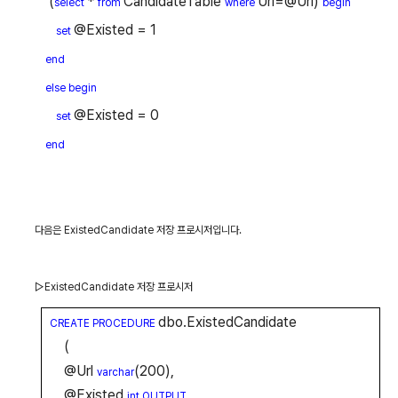
(
*
CandidateTable
Url=@Url)
select
from
where
begin
@Existed = 1
set
end
else begin
@Existed = 0
set
end
다음은
ExistedCandidate
저장 프로시저입니다
.
▷
ExistedCandidate
저장 프로시저
dbo.ExistedCandidate
CREATE PROCEDURE
(
@Url
(200),
varchar
@Existed
int OUTPUT