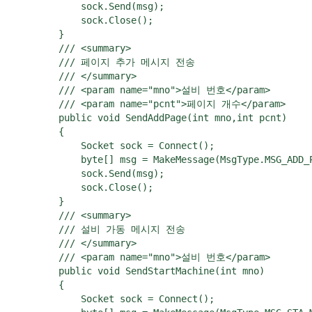
            sock.Send(msg);

            sock.Close();

        }

        /// <summary>

        /// 페이지 추가 메시지 전송

        /// </summary>

        /// <param name="mno">설비 번호</param>

        /// <param name="pcnt">페이지 개수</param>

        public void SendAddPage(int mno,int pcnt)

        {

            Socket sock = Connect();

            byte[] msg = MakeMessage(MsgType.MSG_ADD_P
            sock.Send(msg);

            sock.Close();

        }

        /// <summary>

        /// 설비 가동 메시지 전송

        /// </summary>

        /// <param name="mno">설비 번호</param>

        public void SendStartMachine(int mno)

        {

            Socket sock = Connect();
