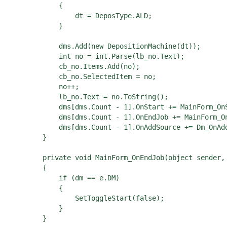
            {

                dt = DeposType.ALD;

            }

            dms.Add(new DepositionMachine(dt));

            int no = int.Parse(lb_no.Text);

            cb_no.Items.Add(no);

            cb_no.SelectedItem = no;

            no++;

            lb_no.Text = no.ToString();

            dms[dms.Count - 1].OnStart += MainForm_OnS
            dms[dms.Count - 1].OnEndJob += MainForm_On
            dms[dms.Count - 1].OnAddSource += Dm_OnAdd
        }

        private void MainForm_OnEndJob(object sender, 
        {

            if (dm == e.DM)

            {

                SetToggleStart(false);

            }

        }
