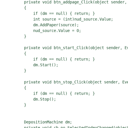
        private void btn_addpage_Click(object sender, 
        {

            if (dm == null) { return; }

            int source = (int)nud_source.Value;

            dm.AddPaper(source);

            nud_source.Value = 0;            

        }

        private void btn_start_Click(object sender, Ev
        {

            if (dm == null) { return; }

            dm.Start();

        }

        private void btn_stop_Click(object sender, Eve
        {

            if (dm == null) { return; }

            dm.Stop();

        }

        DepositionMachine dm;

        private void cb_no_SelectedIndexChanged(object