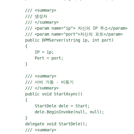
        /// <summary>

        /// 생성자

        /// </summary>

        /// <param name="ip"> 자신의 IP 주소</param>

        /// <param name="port">자신의 포트</param>

        public DPMServer(string ip, int port)

        {

            IP = ip;

            Port = port;

        }

        /// <summary>

        /// 서버 가동 - 비동기

        /// </summary>

        public void StartAsync()

        {

            StartDele dele = Start;

            dele.BeginInvoke(null, null);

        }

        delegate void StartDele();

        /// <summary>
