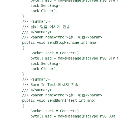
            byte[] msg = MakeMessage(MsgType.MSG_STA_M
            sock.Send(msg);

            sock.Close();

        }

        /// <summary>

        /// 설비 멈춤 메시지 전송

        /// </summary>

        /// <param name="mno">설비 번호</param>

        public void SendStopMachine(int mno)

        {

            Socket sock = Connect();

            byte[] msg = MakeMessage(MsgType.MSG_STP_M
            sock.Send(msg);

            sock.Close();

        }

        /// <summary>

        /// Burn In Test 메시지 전송

        /// </summary>

        /// <param name="mno">설비 번호</param>

        public void SendBurnInTest(int mno)

        {

            Socket sock = Connect();

            byte[] msg = MakeMessage(MsgType.MSG_BUR_T