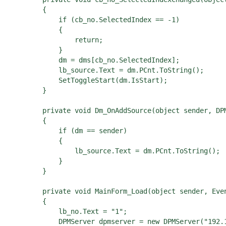
        {

            if (cb_no.SelectedIndex == -1)

            {

                return;

            }

            dm = dms[cb_no.SelectedIndex];

            lb_source.Text = dm.PCnt.ToString();

            SetToggleStart(dm.IsStart);              

        }

        private void Dm_OnAddSource(object sender, DPM
        {

            if (dm == sender)

            {

                lb_source.Text = dm.PCnt.ToString();

            }

        }

        private void MainForm_Load(object sender, Even
        {

            lb_no.Text = "1";

            DPMServer dpmserver = new DPMServer("192.1