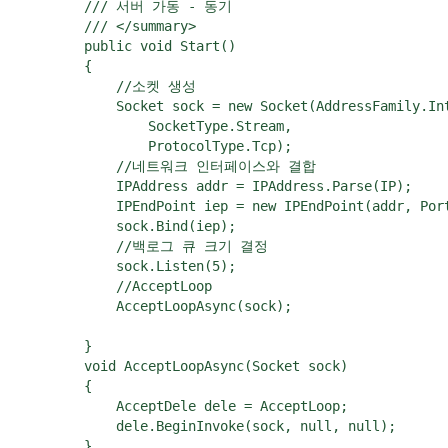
        /// 서버 가동 - 동기

        /// </summary>

        public void Start()

        {

            //소켓 생성

            Socket sock = new Socket(AddressFamily.Int
                SocketType.Stream,

                ProtocolType.Tcp);

            //네트워크 인터페이스와 결합

            IPAddress addr = IPAddress.Parse(IP);

            IPEndPoint iep = new IPEndPoint(addr, Port
            sock.Bind(iep);

            //백로그 큐 크기 결정

            sock.Listen(5);

            //AcceptLoop

            AcceptLoopAsync(sock);

        }

        void AcceptLoopAsync(Socket sock)

        {

            AcceptDele dele = AcceptLoop;

            dele.BeginInvoke(sock, null, null);

        }
