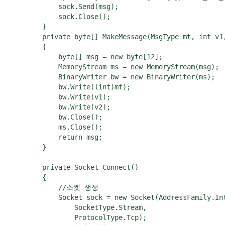
            sock.Send(msg);

            sock.Close();

        }        

        private byte[] MakeMessage(MsgType mt, int v1,
        {

            byte[] msg = new byte[12];

            MemoryStream ms = new MemoryStream(msg);

            BinaryWriter bw = new BinaryWriter(ms);

            bw.Write((int)mt);

            bw.Write(v1);

            bw.Write(v2);

            bw.Close();

            ms.Close();

            return msg;

        }

        private Socket Connect()

        {

            //소켓 생성

            Socket sock = new Socket(AddressFamily.Int
                SocketType.Stream,

                ProtocolType.Tcp);
