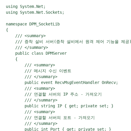
using System.Net;

using System.Net.Sockets;

namespace DPM_SocketLib

{

    /// <summary>

    /// 증착 설비 서버(증착 설비에서 원격 제어 기능을 제공)
    /// </summary>

    public class DPMServer

    {

        /// <summary>

        /// 메시지 수신 이벤트

        /// </summary>

        public event RecvMsgEventHandler OnRecv;

        /// <summary>

        /// 연결할 서버의 IP 주소 - 가져오기

        /// </summary>

        public string IP { get; private set; }

        /// <summary>

        /// 연결할 서버의 포트 - 가져오기

        /// </summary>

        public int Port { get; private set; }
