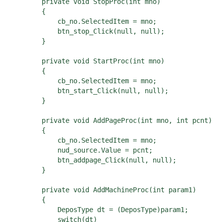
        private void StopProc(int mno)

        {

            cb_no.SelectedItem = mno;

            btn_stop_Click(null, null);

        }

        private void StartProc(int mno)

        {

            cb_no.SelectedItem = mno;

            btn_start_Click(null, null);

        }

        private void AddPageProc(int mno, int pcnt)

        {

            cb_no.SelectedItem = mno;

            nud_source.Value = pcnt;

            btn_addpage_Click(null, null);

        }

        private void AddMachineProc(int param1)

        {

            DeposType dt = (DeposType)param1;

            switch(dt)
