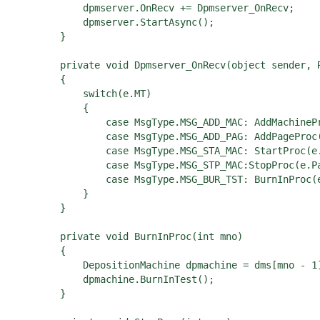
            dpmserver.OnRecv += Dpmserver_OnRecv;

            dpmserver.StartAsync();

        }

        private void Dpmserver_OnRecv(object sender, R
        {

            switch(e.MT)

            {

                case MsgType.MSG_ADD_MAC: AddMachinePr
                case MsgType.MSG_ADD_PAG: AddPageProc(
                case MsgType.MSG_STA_MAC: StartProc(e.
                case MsgType.MSG_STP_MAC:StopProc(e.Pa
                case MsgType.MSG_BUR_TST: BurnInProc(e
            }

        }

        private void BurnInProc(int mno)

        {

            DepositionMachine dpmachine = dms[mno - 1]
            dpmachine.BurnInTest();

        }
