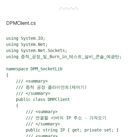
DPMClient.cs
using System.IO;

using System.Net;

using System.Net.Sockets;

using 증착_공정_및_Burn_in_테스트_설비_콘솔_예광탄;

namespace DPM_SocketLib

{

    /// <summary>

    /// 증착 공정 클라이언트(제어기)

    /// </summary>

    public class DMPClient

    {

        /// <summary>

        /// 연결할 서버의 IP 주소 - 가져오기

        /// </summary>

        public string IP { get; private set; }

        /// <summary>
