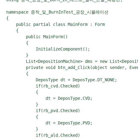
namespace 증착_및_BurnInTest_공장_시뮬레이션

{

    public partial class MainForm : Form

    {

        public MainForm()

        {

            InitializeComponent();

        }

        List<DepositionMachine> dms = new List<Deposit
        private void btn_add_Click(object sender, Even
        {

            DeposType dt = DeposType.DT_NONE;

            if(rb_cvd.Checked)

            {

                dt = DeposType.CVD;

            }

            if(rb_pvd.Checked)

            {

                dt = DeposType.PVD;

            }

            if(rb_ald.Checked)
