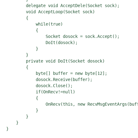
        delegate void AcceptDele(Socket sock);

        void AcceptLoop(Socket sock)

        {

            while(true)

            {

                Socket dosock = sock.Accept();

                DoIt(dosock);

            }

        }

        private void DoIt(Socket dosock)

        {

            byte[] buffer = new byte[12];

            dosock.Receive(buffer);

            dosock.Close();

            if(OnRecv!=null)

            {

                OnRecv(this, new RecvMsgEventArgs(buff
            }

        }

    }
