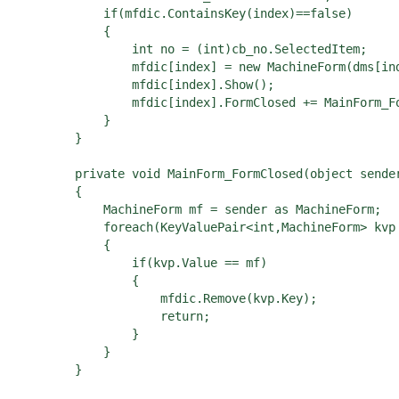
            if(mfdic.ContainsKey(index)==false)

            {

                int no = (int)cb_no.SelectedItem;

                mfdic[index] = new MachineForm(dms[ind
                mfdic[index].Show();

                mfdic[index].FormClosed += MainForm_Fo
            }

        }

        private void MainForm_FormClosed(object sender
        {

            MachineForm mf = sender as MachineForm;

            foreach(KeyValuePair<int,MachineForm> kvp 
            {

                if(kvp.Value == mf)

                {

                    mfdic.Remove(kvp.Key);

                    return;

                }

            }

        }
