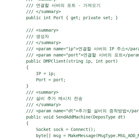
        /// 연결할 서버의 포트 - 가져오기

        /// </summary>

        public int Port { get; private set; }

        /// <summary>

        /// 생성자

        /// </summary>

        /// <param name="ip">연결할 서버의 IP 주소</para
        /// <param name="port">연결할 서버의 포트</param
        public DMPClient(string ip, int port)

        {

            IP = ip;

            Port = port;

        }

        /// <summary>

        /// 설비 추가 메시지 전송

        /// </summary>

        /// <param name="dt">추가할 설비의 증착방법</para
        public void SendAddMachine(DeposType dt)

        {

            Socket sock = Connect();

            byte[] msg = MakeMessage(MsgType.MSG_ADD_M