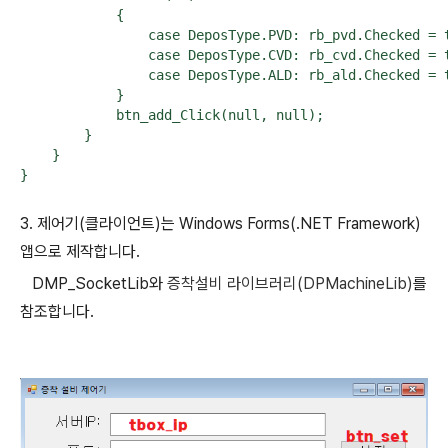
            {

                case DeposType.PVD: rb_pvd.Checked = t
                case DeposType.CVD: rb_cvd.Checked = t
                case DeposType.ALD: rb_ald.Checked = t
            }

            btn_add_Click(null, null);

        }

    }

3. 제어기(클라이언트)는 Windows Forms(.NET Framework)
앱으로 제작합니다.
DMP_SocketLib와
증착설비 라이브러리(DPMachineLib)
를
참조합니다.