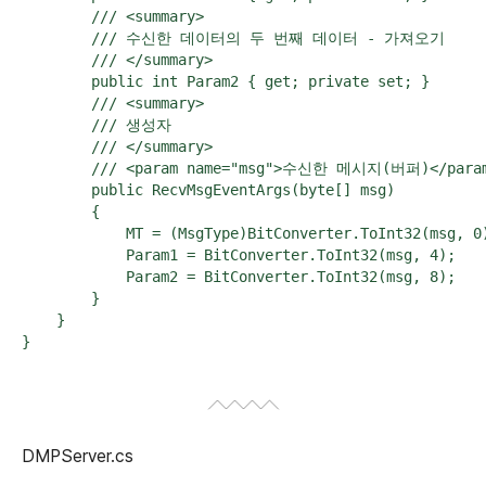
        /// <summary>

        /// 수신한 데이터의 두 번째 데이터 - 가져오기

        /// </summary>

        public int Param2 { get; private set; }

        /// <summary>

        /// 생성자

        /// </summary>

        /// <param name="msg">수신한 메시지(버퍼)</param
        public RecvMsgEventArgs(byte[] msg)

        {

            MT = (MsgType)BitConverter.ToInt32(msg, 0)
            Param1 = BitConverter.ToInt32(msg, 4);

            Param2 = BitConverter.ToInt32(msg, 8);

        }

    }

DMPServer.cs