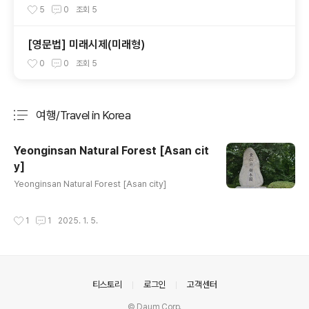
용법
5
0
조회
5
[영문법] 미래시제(미래형)
0
0
조회
5
여행/Travel in Korea
분류 전체보기
주요 글 목록
Yeonginsan Natural Forest [Asan cit
y]
글 내용
Yeonginsan Natural Forest [Asan city]
작성시간
1
1
2025. 1. 5.
의안내
티스토리
로그인
고객센터
© Daum Corp.