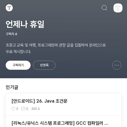
검색하기
티스토리
언제나 휴일
구독자
6
초중고 교육 및 여행, 프로그래밍에 관한 글을 집필하여 온라인으로
무료 게시합니다.
구독하기
방명록
신고하기 레이어
열기
인기글
[안드로이드] 26. Java 조건문
0
0
조회
6
[리눅스/유닉스 시스템 프로그래밍] GCC 컴파일러 사