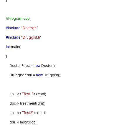
//Program.cpp
#include
"Doctor.h"
#include
"Druggist.h"
int
main()
{
Doctor
*doc
=
new
Doctor();
Druggist
*dru
=
new
Druggist();
cout<<
"Test1"
<<endl;
doc->Treatment(dru);
cout<<
"Test2"
<<endl;
dru->Hasty(doc);