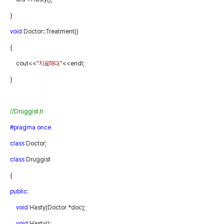
}
void
Doctor::Treatment()
{
cout<<
"
치료하다
."
<<endl;
}
//Druggist.h
#pragma
once
class
Doctor;
class
Druggist
{
public
:
void
Hasty(Doctor
*doc);
void
Hasty();