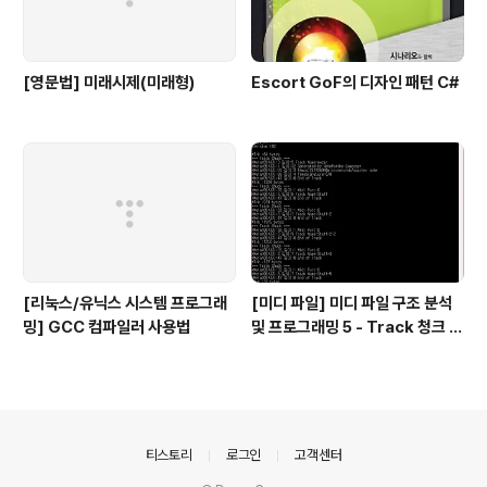
[영문법] 미래시제(미래형)
Escort GoF의 디자인 패턴 C#
[리눅스/유닉스 시스템 프로그래
[미디 파일] 미디 파일 구조 분석
밍] GCC 컴파일러 사용법
및 프로그래밍 5 - Track 청크 3,
박자, 키 정보 등
의안내
티스토리
로그인
고객센터