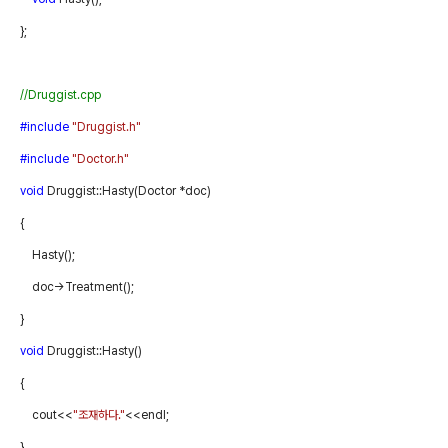
};
//Druggist.cpp
#include
"Druggist.h"
#include
"Doctor.h"
void
Druggist::Hasty(Doctor
*doc)
{
Hasty();
doc->Treatment();
}
void
Druggist::Hasty()
{
cout<<
"
조재하다
."
<<endl;
}