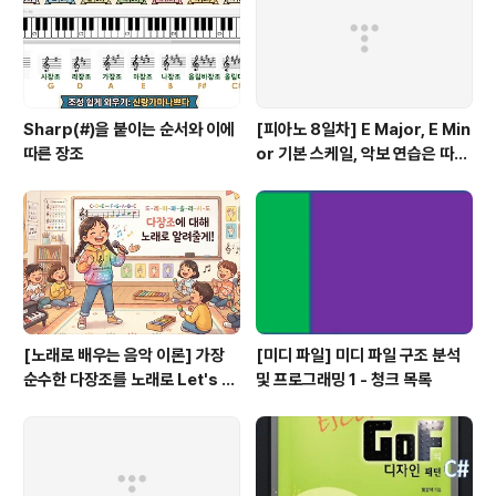
피 소유 개체도 함께 소멸합니다. CPP에서 구성 관계를 구
현하는 ..
Sharp(#)을 붙이는 순서와 이에
[피아노 8일차] E Major, E Min
따른 장조
or 기본 스케일, 악보 연습은 따라
쟁이, 하얀 이 예쁜 이
[노래로 배우는 음악 이론] 가장
[미디 파일] 미디 파일 구조 분석
순수한 다장조를 노래로 Let's G
및 프로그래밍 1 - 청크 목록
o #음악이론