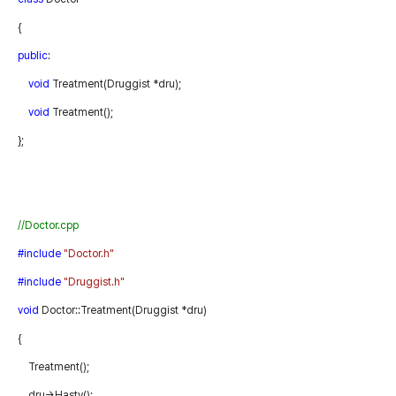
{
public
:
void
Treatment(Druggist
*dru);
void
Treatment();
};
//Doctor.cpp
#include
"Doctor.h"
#include
"Druggist.h"
void
Doctor::Treatment(Druggist
*dru)
{
Treatment();
dru->Hasty();