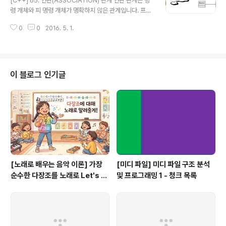
[C++] 65. 연관(ASSOCIATION) 관계 연관 관계는 명
이 변하면 UI 컨트롤을 통해 변경한 정보를 사용자에 알려
령 개체와 피 명령 개체가 명확하지 않은 관계입니다. 프로
주어야 할 것입니다. 이 책에서는 GUI를 다루고 있지 않아
그램에서는 연관 관계로 표현하지 말고 직접 연관 관계로
이와 같은 의존 관계는 표현하지 않을 거예요. 소프트웨어
0
0
2016. 5. 1.
표현하는 것이 안전합니다. 연관 관계는 약사와 의사처럼
설계에 관한 많은 레퍼런스에서는 UI 컨트롤과 개체 사이
"약사와 의사는 환자 치료에 연관이 있다."와 같이 수평적
의 ..
인 관계입니다. 의사는 환자 치료를 위해 어떠한 약을 처방
받아 먹고 있는지 알 수 있어야 합니다. 또한 약사는 약을
조재하기 위해서는 의사의 처방이 필요합니다. 그런데 이
이 블로그 인기글
와 같은 관계에서 프로그램을 잘못 작성하여 버그가 날 위
험이 많습니다. 예를 들어 의사의 “치료하다” 기능에서 약
사의 “조재하다”를 호출하게 구현하고 약사의 “조재하다”
기능에서 의사의 “치료하다”를 호출한다면 스택 오버 플로
우가 발생할 것입니다. 물..
[노래로 배우는 음악 이론] 가장
[미디 파일] 미디 파일 구조 분석
순수한 다장조를 노래로 Let's G
및 프로그래밍 1 - 청크 목록
o #음악이론