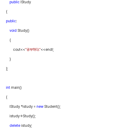
public
IStudy
{
public
:
void
Study()
{
cout<<
"
공부하다
."
<<endl;
}
};
int
main()
{
IStudy *istudy =
new
Student();
istudy->Study();
delete
istudy;