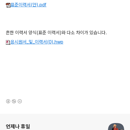
표준이력서(안).pdf
흔한 이력서 양식(표준 이력서)와 다소 차이가 있습니다.
응시원서_및_이력서(0).hwp
(새창열림)
로그 정보
언제나 휴일