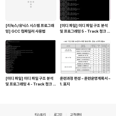
[리눅스/유닉스 시스템 프로그래
[미디 파일] 미디 파일 구조 분석
밍] GCC 컴파일러 사용법
및 프로그래밍 5 - Track 청크 3,
박자, 키 정보 등
[미디 파일] 미디 파일 구조 분석
훈련과정 편성 – 훈련운영계획서 –
및 프로그래밍 4 - Track 청크 2,
1. 표지
Meta Event
의안내
티스토리
로그인
고객센터