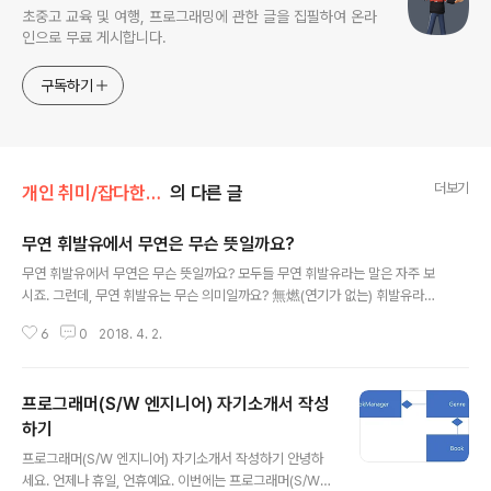
초중고 교육 및 여행, 프로그래밍에 관한 글을 집필하여 온라
인으로 무료 게시합니다.
구독하기
더보기
개인 취미/잡다한 상식
의 다른 글
무연 휘발유에서 무연은 무슨 뜻일까요?
글 내용
무연 휘발유에서 무연은 무슨 뜻일까요? 모두들 무연 휘발유라는 말은 자주 보
시죠. 그런데, 무연 휘발유는 무슨 의미일까요? 無燃(연기가 없는) 휘발유라고
생각이 들겠지만 사실은 無鉛(납이 없는) 휘발유라는 뜻입니다. 자동차가 만들
6
0
2018. 4. 2.
어지고 난 후에 미국의 미즐리는 납을 휘발유에 첨가하면 엔진의 노킹을 방지하
는 것을 발견합니다. 이러한 성과로 인해 미즐리는 1922년 12월에 미 화확회
에서 니콜즈 상을 수상하기도 합니다. 하지만 有鉛(납이 있는) 휘발유의 사용으
프로그래머(S/W 엔지니어) 자기소개서 작성
로 많은 이들이 납증독으로 사회문제가 되었습니다. 지금은 대부분의 국가에서
유연 휘발유는 사용을 금지하고 있어 대부분 무연 휘발유입니다. 대한민국은 1
하기
글 내용
987년 7월부터 무연 휘발유를 판매하기 시작하였고 1993년 1월부터 유연 휘
프로그래머(S/W 엔지니어) 자기소개서 작성하기 안녕하
발유의 판매를 금지시켰습..
세요. 언제나 휴일, 언휴예요. 이번에는 프로그래머(S/W