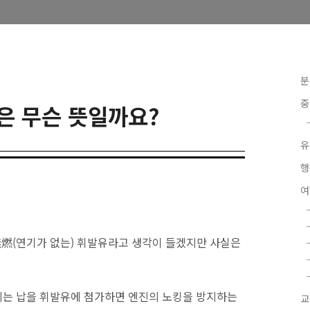
분
중
은 무슨 뜻일까요?
유
행
無燃(연기가 없는) 휘발유라고 생각이 들겠지만 사실은
리는 납을 휘발유에 첨가하면 엔진의 노킹을 방지하는