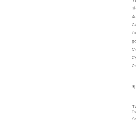
실
소
C
C#
g
C
C
C
최
최
근
글
과
방
T
인
To
문
기
자
Ye
글
수