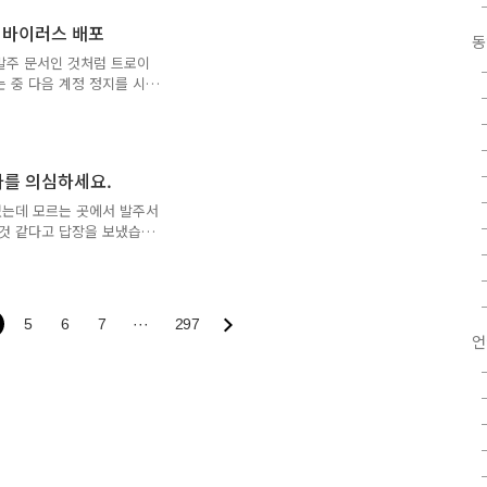
재생 목록 미래 실험실
장 바이러스 배포
 이 외에도 다수의 프로그래
동
배포하고 있습니다. 주말에
발주 문서인 것처럼 트로이
예정이며..
 중 다음 계정 정지를 시
 너무나 엉성하였고 보낸 이
자기 어제부터 누군가 저를
요. 여러분들도 수상한 메일
 폐기하세요.
마를 의심하세요.
였는데 모르는 곳에서 발주서
 것 같다고 답장을 보냈습
 혹시 중요한 것이면 연락
트로이 목마로구나!" 주소는
로 시작하네요. 구글에서 검색
럼 위장하여 첨부 파일로 바
5
6
7
···
297
곳에서 메일이 왔을 때 절
언