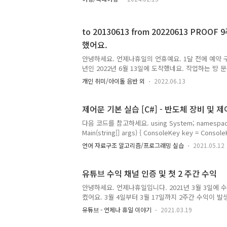
에서 바라본 남뚜리를 산책합니다. ​ 촬영은 HOVER 
다. 액션 캠으로 녹화한 화면은 수평이 안 맞아서 이
네요.
to 20130613 from 20220613 PROO
했어요.
안녕하세요. 언제나휴일의 언휴예요. 1달 전에 예약 구
년인 2022년 6월 13일에 도착했네요. 작업하는 방 
제 행복으로 가는 문이죠. 예전에는 버터 포스터였는
개인 취미/아이돌 음반 외
2022.06.13
하네요. 금고에 DECO KIT과 앨범들, Winter Ball
겠네요. J-HOPE 사진은 테이블에 Winter-Ball(
오늘 도착해서 개봉한 순간입니다.
제어문 기본 실습 [C#] - 
다음 코드를 참고하세요. using System; namespace 콘
Main(string[] args) { ConsoleKey key = Consol
Console.ReadKey(true).Key; switch(key) { case
언어 자료구조 알고리즘/프로그래밍 실습
2021.05.12
if(key == ConsoleKey.Escape) { break; } 
F2:산화 F3:포토 F4:식각 F5:패키징 F6: EDS F7:
유튜브 수익 채널 인증 및 첫 2 주간 수익
안녕하세요. 언제나휴일입니다. 2021년 3월 3일에 
켰어요. 3월 4일부터 3월 17일까지 2주간 수익이 
1500명, 시청 시간은 하루 10~15시간, 조회수는 300
유튜브 - 언제나 휴일 이야기
2021.03.19
달러 정도의 수익이 발생했군요. 동영상 강의 제작하
실 때 사용하겠습니다. 감사합니다. 언제나휴일 소개 및