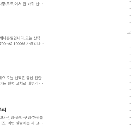
장(무료)에서 한 바퀴 산
에는 청수호수공원이 있어요.산
 자주 산책하는 곳이예요.중
언제나휴일입니다.오늘 산책
00m로 1000보 가량입니
을 이용하는 분들도 많네요.
미술작품도 볼 수 있네요.넓
요.오늘 산책은 충남 천안
이는 원형 교차로 내부가 천
500보 남짓) 정도를 걷습
전당에서 횡단보도를 건너면
내도가 있네요.우측에 인공
.인공호수 주변으로 인공
뚜리
 보았어요.인공호수의 카페
같아요. 큰 무대를 기준으로
고내-신엄-중엄-구엄-하귀를
죠. 이번 설날에는 제 고
을 전경, 마지막으로 애월