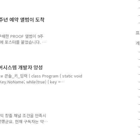
AIR X1 드론을 사용하였습니
번 영상에는 담지 못해 아쉽
F 9주년 예약 앨범이 도착
프
매한 PROOF 앨범이 9주
문에 포스터를 붙였습니다. 이
개
데 이제 분위기를 다시 전환
 외에 PROOF도 비치할 수 있
지민과 슈가)과 비치해야겠어요.
반도체 장비 및 제어시스템 개발자 양성
솔_키_입력 { class Program { static void
eKey.NoName; while(true) { key =
 ConsoleKey.F1: Console.WriteLine("F1"); break; }
} } } } 1. 사용자가 선택한 키에 따라 공정을 선택 (15분) F1: 웨이퍼
 금속배선 F8:박막 ESCAPE을 누르기 전까..
수익 창출 채널 조건을 만족시
발생했군요. 현재 구독자는 약
~500회 입니다. 2주일간 10
면서 목이 마르면 음료를 마
 Q&A 재생 목록 원격 제