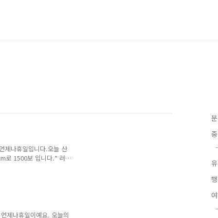
분
중
 언제나휴일입니다.오늘 산
로 1500보 입니다.* 러
유
금(1일 기준) 경차:1000
5000원 30분 무료 천안
행
시자 무료 충분한 주차장걷
 언제나휴일이예요. 오늘의