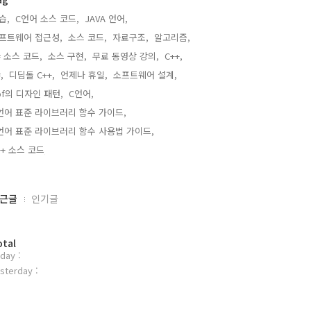
습,
C언어 소스 코드,
JAVA 언어,
프트웨어 접근성,
소스 코드,
자료구조,
알고리즘,
# 소스 코드,
소스 구현,
무료 동영상 강의,
C++,
,
디딤돌 C++,
언제나 휴일,
소프트웨어 설계,
of의 디자인 패턴,
C언어,
언어 표준 라이브러리 함수 가이드,
언어 표준 라이브러리 함수 사용법 가이드,
++ 소스 코드,
근글
인기글
otal
day :
sterday :