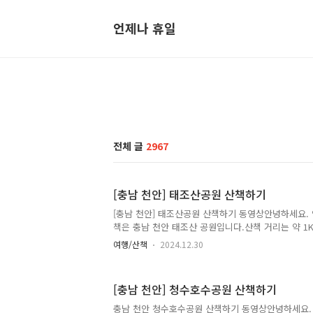
언제나 휴일
전체 글
2967
[충남 천안] 태조산공원 산책하기
[충남 천안] 태조산공원 산책하기 동영상안녕하세요.
책은 충남 천안 태조산 공원입니다.산책 거리는 약 1Km
닝머신에서 보세요.*주차장 규모: 소형차 200대주차 요
여행/산책
2024.12.30
원 승용차/소형화물:3000원 버스/대형화물/캠핑카:
시민 4시간 무료 저공해차량, 장애인, 그린카드 제
기 좋은 산책로운동장
[충남 천안] 청수호수공원 산책하기
충남 천안 청수호수공원 산책하기 동영상안녕하세요.