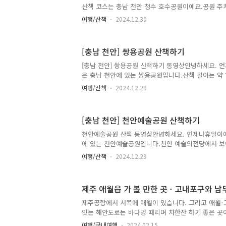
산책 코스는 충남 천안 청수 호수공원이예요.공원 주차
책합니다.(약 700m, 1000보) 충남 천안 청수지구
여행/산책
2024.12.30
책로와 운동기구들이 있어 주변에 거주하시는 분들이
간 중간에 포토포인트도 있네요.
[충남 천안] 쌍용공원 산책하기
[충남 천안] 쌍용공원 산책하기 동영상안녕하세요. 
은 충남 천안에 있는 쌍용공원입니다.산책 길이는 약 7
다.아쉬운 점은 공원 주차장이 없는 거예요. 체육시설
여행/산책
2024.12.29
공원을 둘러싼 길로 산책하는 분들도 많아요.유명한 
은 잔디밭도 있어요.공원에 화장실도 있답니다.
[충남 천안] 천안예술공원 산책하기
천안예술공원 산책 동영상안녕하세요. 언제나휴일이예
에 있는 천안예술공원입니다.천안 예술의전당에서 보
안예술공원이예요.이번 산책은 12분 정도로 약 1Km(1
여행/산책
2024.12.29
니다. 천안 예술의전당에서 출발합니다.천안예술의
천안예술공원이 있어요.천안예술공원 표지를 지나 안
호수와 정면에 예술의 전당 및 카페 건물이 보이네요
제주 애월읍 가 볼 만한 곳 - 고내포구와 남
길로 걸어봅니다.인공호수를 바라보는 카페옆으로 가
반대편에 큰 무대가 있네요. 연주회를 할 수 있을 것 
제주공항에서 서쪽에 애월이 있습니다. 그리고 애월-
뷰를 한 번 볼게요.
잇는 해안도로는 바다멍 때리며 차한잔 하기 좋은 곳이
향 고내를 소개할게요. 고내포구와 남뚜리 및 고내 마
여행/국내여행
2024.02.15