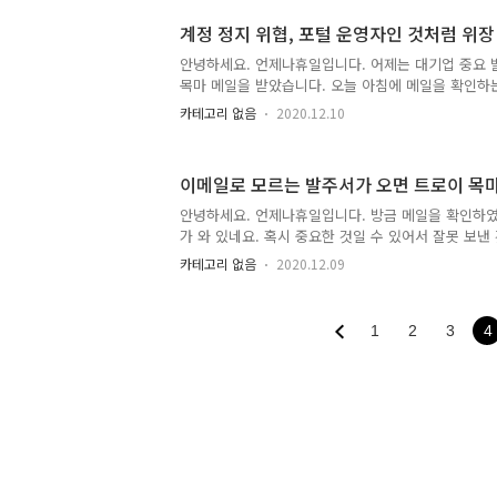
어 프로그램 재생 목록 언제나 C언어 예제 Center 
계정 정지 위협, 포털 운영자인 것처럼 위
pYTHON 재생 목록 실습으로 다지는 C# 재생 목록
밍 언어 및 기술, 프로젝트 동영상 강의를 제작하여 
안녕하세요. 언제나휴일입니다. 어제는 대기업 중요 
는 프로그래밍 외에 취미 관련 영상을 제작하여 올릴 
목마 메일을 받았습니다. 오늘 아침에 메일을 확인하는
킨다는 메일을 받았습니다. 하지만 전체 메일 구성이
카테고리 없음
2020.12.10
주소를 보니 엉뚱하다는 것을 알 수 있었습니다. 갑
공격하고 싶은지 계속 메일로 이상한 것을 보내는 군
이 오면 첨부 파일이나 링크 등을 누르지 마시고 바로
이메일로 모르는 발주서가 오면 트로이 목
안녕하세요. 언제나휴일입니다. 방금 메일을 확인하
가 와 있네요. 혹시 중요한 것일 수 있어서 잘못 보낸
니다. 물론 첨부 파일을 확인하지 않았습니다. 그리고
카테고리 없음
2020.12.09
해 주는 것이 좋겠다고 전화번호를 보는 순간, "아~ 
서울인데 전화번호는 제주(064)이고 모바일은 012
해 보니 2020년 들어 이메일로 주요한 계약인 것처
1
2
3
4
이러스를 심는 것이 많아졌다고 하네요. 다들 모르는 
대 첨부파일은 접근하지 마세요.