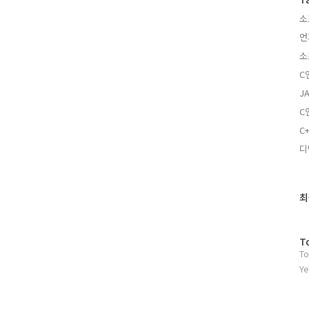
소
언
소
C
J
C
C
디
최
최
근
글
과
방
T
인
To
문
기
자
Ye
글
수