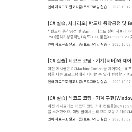
러리를 만드세요. 이번 코드는 설비와 설비 커트롤 
언어 자료구조 알고리즘/프로그래밍 실습
2020.10.12
UI에 관한 글입니다. 1. Form1의 이름을 MainF
바꾸세요.) 2. MainForm에 자식 컨트롤을 배치합니
가할 설비를 관리할 수 있는 컨트롤을 배치합니다. MainF
[C# 실습, 시나리오] 반도체 증착공정 및 B
namespace 증착_및_BurnInTest_공장_시뮬레이션 { pa
* 반도체 증착공정 및 Burn in 테스트 설비 시뮬레이션 *
{ /// /// 필수 디자이너 변수입니다. /// private
PVD(물리기상증착법) 속도:100, 품질:88~98 - CVD
System.ComponentModel.ICo..
속도:60, 품질:95~100 - 재료 추가 증착 이전 공정
언어 자료구조 알고리즘/프로그래밍 실습
2020.10.08
멈춤 - 생산 라인을 멈춤 *생산한 제품은 테스트 공
서 떨어진 곳, 예:중앙 제어실)에서 제어할 수 있다.
[C# 실습] 레코드 코팅 - 기계(서버)와 
이전 게시글은 RCMachineControl을 제어하는 U
램을 다른 프로그램에서 제어할 수 있게 변형할 거예요
가하여 레코드 코팅 기계라 말할게요. 그리고 클라이
언어 자료구조 알고리즘/프로그래밍 실습
2020.10.07
받을 메시지 종류 Basic설정(1, 레코드 면적, 코팅 액 
코팅액 추가(3, 병수,0,0) 기계 가동(4,0,0,0) 기계
폼에게 전달하기 위한 이벤트 인자 클래스와 대리자를 정의합니
[C# 실습] 레코드 코팅 - 기계 구현(Window
이전 게시글에는 레코드 코팅 기계 컨트롤(RCMachine
를 소개했어요. 해당 글에서는 레코드 코팅 기계(RCMac
Load시점에 하드코딩으로 만들어 컨트롤에 설정하
언어 자료구조 알고리즘/프로그래밍 실습
2020.10.07
이번에는 UI 컨트롤을 통해 레코드 코팅 기계 컨트롤
게요. 1. Form1에 제어하기 위한 컨트롤을 추가 배