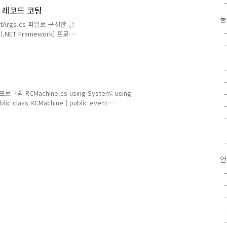
 Load이벤트 핸들러와 각 버
] 레코드 코팅
니다. using
동
sing System; using
ntArgs.cs 파일로 구성한 클
.NET Framework) 프로젝
. 생성한 프로젝트에 사용자 정
achineControl.cs 4.
한 패널을 정의한 클래스입니
 { public class
anel() {
RCMachine.cs using System; using
c class RCMachine { public event
/ 레코드 단위 면적 /// public int RArea { get { return
a = value; cmaxavailcnt = rand.Next(200) + 900; } } ///
 /// /// 회전 ..
언