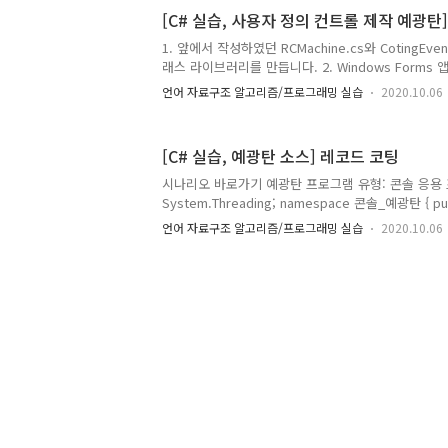
트롤은 NumericUpdawn컨트롤입니다. 2. Form의
[C# 실습, 사용자 정의 컨트롤 제작 예광탄
튼의 클릭 이벤트 핸들러를 추가한 후에 다음처럼 구현합
Microsoft.Win32; using RCMachineControlLib; u
1. 앞에서 작성하였던 RCMachine.cs와 CotingEve
System.Windows...
래스 라이브러리를 만듭니다. 2. Windows Forms 앱(
트("RCManchine_공장_예광탄")를 생성합니다. 3
언어 자료구조 알고리즘/프로그래밍 실습
2020.10.06
의 컨트롤(Windows Forms)을 추가합니다. 파일명: RCM
DPanel 클래스를 추가합니다. 더블 버퍼링이 가능
다. DPanel.cs namespace RCManchine_공장_예광탄
[C# 실습, 예광탄 소스] 레코드 코팅
DPanel:System.Windows.Forms.Panel { public DP
SetStyle(System.Windows.Forms..
시나리오 바로가기 예광탄 프로그램 유형: 콘솔 응용 프로그램 
System.Threading; namespace 콘솔_예광탄 { publi
CotingEventHandler OnCoting; int rarea; /// //
언어 자료구조 알고리즘/프로그래밍 실습
2020.10.06
rarea; } set { Random rand = new Random(); rare
/// 투입구 반경 /// public int CRadius { get; set; }