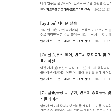
체 보기에서는 전체 도서 정보를 출력한다. 프로그램
매개 변수를 결정하시오. 단계4: 무엇을 반환할 것인지
저..
를 의사 코드로 작성하시오. 단계6: 함수를 구현하시
언어 자료구조 알고리즘/프로그래밍 실습
2020.10.23
습 1. 소수(Prime Number)인지 판별하는 함수를 
합성수입니다. 정수 입력: 7 소수입니다. 정수 입력: 0 프
i in range(2,num): #반복 i in 구간(2~num-1) if n
[python] 제어문 실습
2020년 10월 22일 빅데이터 프로젝트 기반 스마트 
수를 입력받아 큰 수를 출력하시오. ==예시== 첫 번째 수
다. ==예시== 첫 번째 수: 12 두 번째 수: 35 입력
언어 자료구조 알고리즘/프로그래밍 실습
2020.10.22
력받아 큰 수를 출력하시오. num1 = int(input("첫
int(input("두 번째 정수:"))#두 번째 정수를 입력받는
print("입력한 두 수 중에 큰 수는 {0}입니다.".format(
[C# 실습,통신 제어] 반도체 증착공정 및 Bu
뮬레이션
이전 게시글[C# 실습,공장 UI 구현] 반도체 증착공정 및
뮬레이션 이번에는 이전 게시글에 통신을 통해 제어할
예요. 1. 통신 제어 부분(DPM_SocketLib)은 클래
언어 자료구조 알고리즘/프로그래밍 실습
2020.10.13
Framework)로 제작합니다. DMP_SocketLib
라이브러리(DPMachineLib)를 참조합니다. MsgType
DPM_SocketLib { /// /// 메시지 종류 /// public e
[C# 실습,공장 UI 구현] 반도체 증착공정 및 
추가 /// MSG_ADD_MAC=1, /// /// 페이지 추가 /// 
시뮬레이션
비 가동 /// MSG_STA_MAC, /// ///..
앞에서 반도체 증착공정 설비를 제작하고 이를 시각
코드를 소개했어요. 설비 컨트롤 예광탄의 코드를 이