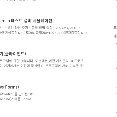
라이브러리를 참조하여 공장
orm으로 변경하세요.(파일이름을
다. 설비를 추가할 수 있고 추
orm.Designer.cs
urn in 테스트 설비 시뮬레이션
rtial class MainForm
프
 - 생산 라인 추가 - 증착 방법 설정(PVD, CVD, ALD) -
(화학기상증착법) 속도:98, 품질:90~100 - ALD(원자층증착법)
개
까지 진행한 반제품 개수 입력 - 가동 - 생산 라인을 선택 - 가동
정을 수행한다. *설비에서 수행할 수 있는 기능을 원격(설비에
제어기(클라이언트)
I 프로그램에 관한 것입니다. 이번에는 이전 게시글의 UI 프로그
. 여기에서는 이전에 작성한 UI 프로그램에 서버 기능을 추
언트 기능과 함께 제어기도 함께 작성합니다. 통신으로 주고
투입 구 반경, 스핀 스피드) 소스 레코드 추가(2, 개수,0,0)
 멈춤(5,0,0,0) 기계(서버 코드 수정) 패킷을 수신하였을 때 이를
다. RecvPacketEventArgs.cs ..
s Forms)
Control)을 만드는 코드
hine)개체를 Form1
고 가동하게 작성하였습니다.
을 제어하는 코드를 소개할
치합니다. nud로 시작하는 컨