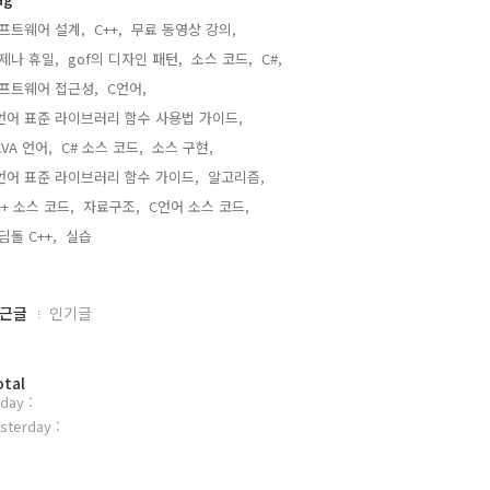
프트웨어 설계,
C++,
무료 동영상 강의,
제나 휴일,
gof의 디자인 패턴,
소스 코드,
C#,
프트웨어 접근성,
C언어,
언어 표준 라이브러리 함수 사용법 가이드,
AVA 언어,
C# 소스 코드,
소스 구현,
언어 표준 라이브러리 함수 가이드,
알고리즘,
++ 소스 코드,
자료구조,
C언어 소스 코드,
딤돌 C++,
실습,
근글
인기글
otal
day :
sterday :