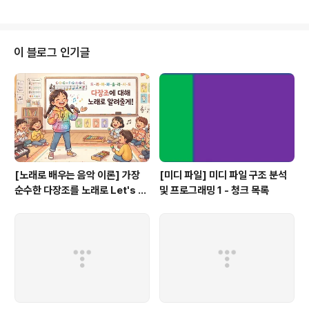
하면 목적지에서는 발신지에게 ICMP를 보낸다. 이 외에도 목적지의 호스트의
동작 여부나 경로를 확인할 때도 ICMP를 이용한다. 참고: RFC 792, http://to
ols.ietf.org/html/rfc792 프로토콜 스택 0~7 8~15 16~23 24~31 Type
(8) Code(8) Checksum(16) Rest of header(가변) Data(가변) 참고: ..
이 블로그 인기글
[노래로 배우는 음악 이론] 가장
[미디 파일] 미디 파일 구조 분석
순수한 다장조를 노래로 Let's G
및 프로그래밍 1 - 청크 목록
o #음악이론