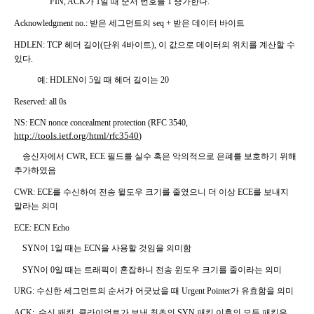
FIN, ACK
가
1
일 때 순서 번호를
1
증가한다
.
Acknowledgment no.:
받은 세그먼트의
seq +
받은 데이터 바이트
HDLEN: TCP
헤더 길이
(
단위
4
바이트
),
이 값으로 데이터의 위치를 계산할 수
있다
.
예
: HDLEN
이
5
일 때 헤더 길이는
20
Reserved: all 0s
NS: ECN nonce concealment protection (RFC 3540,
http://tools.ietf.org/html/rfc3540
)
송신자에서
CWR, ECE
필드를 실수 혹은 악의적으로 은폐를 보호하기 위해
추가하였음
CWR: ECE
를 수신하여 전송 윝도우 크기를 줄였으니 더 이상
ECE
를 보내지
말라는 의미
ECE: ECN Echo
SYN
이
1
일 때는
ECN
을 사용할 것임을 의미함
SYN
이
0
일 때는 트래픽이 혼잡하니 전송 윈도우 크기를 줄이라는 의미
URG:
수신한 세그먼트의 순서가 어긋났을 때
Urgent Pointer
가 유효함을 의미
ACK:
수신 패킷
,
클라이언트가 보낸 최초의
SYN
패킷 이후의 모든 패킷은