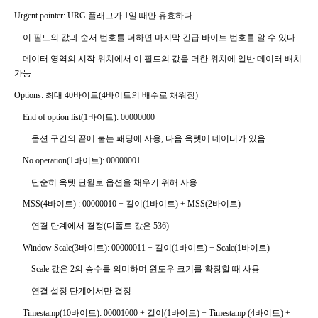
Urgent pointer:
URG
플래그가
1
일 때만 유효하다
.
이 필드의 값과 순서 번호를 더하면 마지막 긴급 바이트 번호를 알 수 있다
.
데이터 영역의 시작 위치에서 이 필드의 값을 더한 위치에 일반 데이터 배치
가능
Options:
최대
40
바이트
(4
바이트의 배수로 채워짐
)
End of option list(1
바이트
): 00000000
옵션 구간의 끝에 붙는 패딩에 사용
,
다음 옥텟에 데이터가 있음
No operation(1
바이트
): 00000001
단순히 옥텟 단윌로 옵션을 채우기 위해 사용
MSS(4
바이트
) : 00000010 +
길이
(1
바이트
) + MSS(2
바이트
)
연결 단계에서 결정
(
디폴트 값은
536)
Window Scale(3
바이트
): 00000011 +
길이
(1
바이트
) + Scale(1
바이트
)
Scale
값은
2
의 승수를 의미하며 윈도우 크기를 확장할 때 사용
연결 설정 단계에서만 결정
Timestamp(10
바이트
): 00001000 +
길이
(1
바이트
) + Timestamp (4
바이트
) +