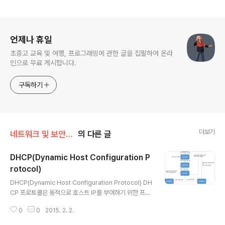
로그 정보
언제나 휴일
초중고 교육 및 여행, 프로그래밍에 관한 글을 집필하여 온라
인으로 무료 게시합니다.
구독하기
더보기
네트워크 및 보안/TCPIP 프로토콜
의 다른 글
DHCP(Dynamic Host Configuration P
rotocol)
글 내용
DHCP(Dynamic Host Configuration Protocol) DH
CP 프로토콜은 동적으로 호스트 IP를 부여하기 위한 프로
토콜이다. 참고: 위키백과, http://en.wikipedia.org/wi
0
0
2015. 2. 2.
ki/Dynamic_Host_Configuration_Protocol RFC 2
131, http://tools.ietf.org/html/rfc2131 DCHP 호스