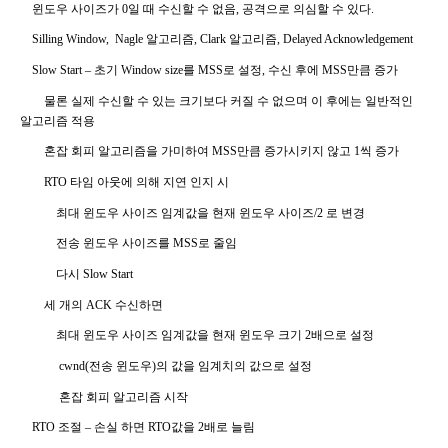
윈도우 사이즈가
0
일 때 수신할 수 없음
,
공격으로 의심할 수 있다
.
Silling Window,
Nagle
알고리즘
, Clark
알고리즘
, Delayed Acknowledgement
Slow Start
– 초기
Window size
를
MSS
로 설정
,
수신 후에
MSS
만큼 증가
물론 실제 수신할 수 있는 크기보다 커질 수 없으며 이 후에는 일반적인
알고리즘 적용
혼잡 회피 알고리즘을 가미하여
MSS
만큼 증가시키지 않고
1
씩 증가
RTO
타임 아웃에 의해 지연 인지 시
최대 윈도우 사이즈 임계값을 현재 윈도우 사이즈
/2
로 변경
전송 윈도우 사이즈를
MSS
로 줄임
다시
Slow Start
세 개의
ACK
수신하면
최대 윈도우 사이즈 임계값을 현재 윈도우 크기
2
배으로 설정
cwnd(
전송 윈도우
)
의 값을 임계치의 값으로 설정
혼잡 회피 알고리즘 시작
RTO
조절 – 손실 하면
RTO
값을
2
배로 늘림