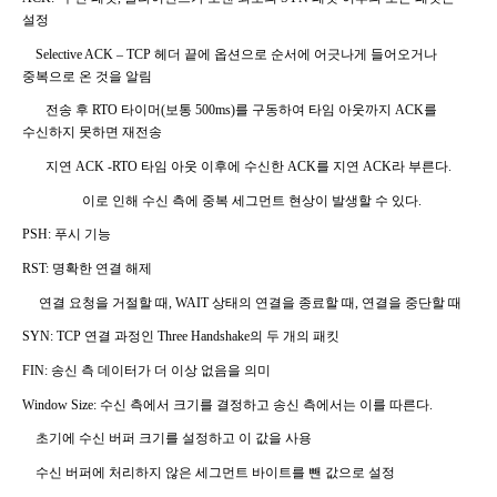
설정
Selective ACK
–
TCP
헤더 끝에 옵션으로 순서에 어긋나게 들어오거나
중복으로 온 것을 알림
전송 후
RTO
타이머
(
보통
500ms)
를 구동하여 타임 아웃까지
ACK
를
수신하지 못하면 재전송
지연
ACK -RTO
타임 아웃 이후에 수신한
ACK
를 지연
ACK
라 부른다
.
이로 인해 수신 측에 중복 세그먼트 현상이 발생할 수 있다
.
PSH:
푸시 기능
RST:
명확한 연결 해제
연결 요청을 거절할 때
, WAIT
상태의 연결을 종료할 때
,
연결을 중단할 때
SYN: TCP
연결 과정인
Three Handshake
의 두 개의 패킷
FIN:
송신 측 데이터가 더 이상 없음을 의미
Window Size:
수신 측에서 크기를 결정하고 송신 측에서는 이를 따른다
.
초기에 수신 버퍼 크기를 설정하고 이 값을 사용
수신 버퍼에 처리하지 않은 세그먼트 바이트를 뺀 값으로 설정