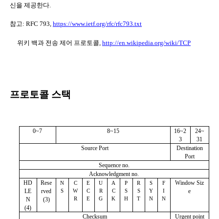
신을 제공한다
.
참고
: RFC 793,
https://www.ietf.org/rfc/rfc793.txt
위키 백과 전송 제어 프로토콜
,
http://en.wikipedia.org/wiki/TCP
프로토콜 스택
0~7
8~15
16~2
24~
3
31
Source Port
Destination
Port
Sequence no.
Acknowledgment no.
HD
Rese
Window Siz
N
C
E
U
A
P
R
S
F
LE
rved
e
S
W
C
R
C
S
S
Y
I
N
(3)
R
E
G
K
H
T
N
N
(4)
Checksum
Urgent point