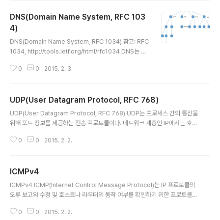
트 상태 및 동작 원리 INIT: 초기 상태 DHCP Discover
DNS(Domain Name System, RFC 103
메시지를 67번 포트를 사용하여 브로드캐스트한다. SELE
CTING: 선택 상태 DHCP Discover 메시지를 보낸 후
4)
글 내용
의 상태이다. 서버에서 DHCP Offer 메시지를 수신한다.
DNS(Domain Name System, RFC 1034) 참고: RFC
REQUESTING: 요청 상태 DHCP Request 메시지를
1034, http://tools.ietf.org/html/rfc1034 DNS는 호
보낸 후의 상태이다...
스트 이름을 망 계층에서 IP 주소로 매핑하는 응용 계층 서
0
0
2015. 2. 3.
비스이다. 도메인 이름 공간 도메인 이름 공간은 계층적인
트리 구조이다. 트리 구조의 각 노드는 63개의 문자로 구
성한 문자열 레이블을 갖는데 루트 노드의 레이블은 빈 문
UDP(User Datagram Protocol, RFC 768)
자열이다. 같은 부모 노드의 자식 노드들은 서로 다른 레이
글 내용
블을 가질 수 있으며 이는 도메인 이름이 유일함을 보장한
UDP(User Datagram Protocol, RFC 768) UDP는 프로세스 간의 통신을
다. 그리고 도메인 이름은 자신의 이름에서 점(.)을 추가하
위해 포트 정보를 제공하는 전송 프로토콜이다. 네트워크 계층인 IP에서는 호스
여 부모 노드로 이동하며 완성한다. 위 그림에서 ehclub
트 간의 통신을 제공하는 특징에 프로세스 간 통신을 제공하는 것 이외에 별다
노드의 완성한 이름(FQDN, Fully Qualified Domain N
0
0
2015. 2. 2.
른 서비스를 제공하지 않기 때문에 프로토콜 헤더가 작아 최소한의 오버헤드만
ame)은 ehcl..
사용한다. 따라서 지역망에서의 통신처럼 패킷의 유실에 관한 걱정할 필요가 없
을 때와 신뢰성을 걱정하지 않아도 되는 멀티미디어의 실시간 통신에 유리하다.
ICMPv4
프로토콜 스택 0~7 8~15 16~23 24~31 Source Port Destination Port
글 내용
Length Checksum Source Port: 발신지 포트 Destination Port: 목적지
ICMPv4 ICMP(Internet Control Message Protocol)는 IP 프로토콜의
포트 Length: UDP 헤..
오류 보고와 수정 및 호스트나 라우터의 동작 여부를 확인하기 위한 프로토콜이
다. IP 패킷이 만기되어(TTL 필드가 0) 목적지에 도착하지 못할 때 라우터는
0
0
2015. 2. 2.
발신지에게 ICMP를 보낸다. 또한 단편화 패킷이 주어진 시간안에 도착하지 못