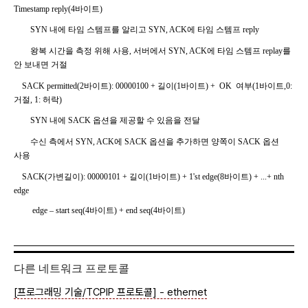
Timestamp reply(4
바이트
)
SYN
내에 타임 스템프를 알리고
SYN, ACK
에 타임 스템프
reply
왕복 시간을 측정 위해 사용
,
서버에서
SYN, ACK
에 타임 스템프
replay
를
안 보내면 거절
SACK permitted(2
바이트
): 00000100 +
길이
(1
바이트
) +
OK
여부
(1
바이트
,0:
거절
, 1:
허락
)
SYN
내에
SACK
옵션을 제공할 수 있음을 전달
수신 측에서
SYN, ACK
에
SACK
옵션을 추가하면 양쪽이
SACK
옵션
사용
SACK(
가변길이
): 00000101 +
길이
(1
바이트
) + 1'st edge(8
바이트
) + ...+ nth
edge
edge
–
start seq(4
바이트
) + end seq(4
바이트
)
다른 네트워크 프로토콜
[프로그래밍 기술/TCPIP 프로토콜] - ethernet