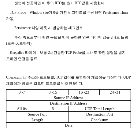
전송이 성공하면 이 후의
RTO
는 초기
RTO
값을 사용한다
.
TCP Probe
–
Window size
가
0
을 가진 세그먼트를 수신하면
Persistence Timer
가동
,
Persistence
타임 아웃 시 발송하는 세그먼트
수신 측으로부터 확인 응답을 받지 못하면 영속 타이머 값을
2
배로 늘림
(
보통
60
초까지
)
Keepalive
타이머 – 보통
2
시간동안
TCP Probe
를 보내도 확인 응답을 받지
못하면 연결을 종료
Checksum: IP
주소와 프로토콜
, TCP
길이를 포함하여 체크섬을 계산한다
. UDP
체크섬과 방법은 같으며 프로토콜 번호만
6
이다
.
0~7
8~15
16~23
24~31
Source IP Address
Destination IP Address
All 0s
6
UDP Total Length
Source Port
Destination Port
Length
Checksum
Data