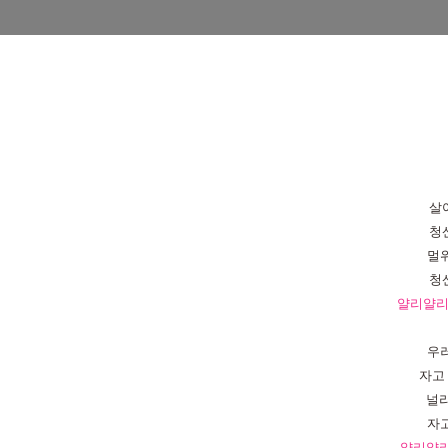
살
청
멀
청
얄리얄
우
자고
널
자
얄리얄