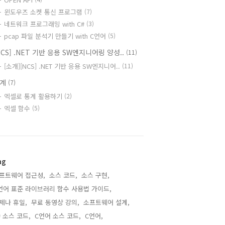
윈도우즈 소켓 통신 프로그램
(7)
네트워크 프로그래밍 with C#
(3)
pcap 파일 분석기 만들기 with C언어
(5)
NCS] .NET 기반 응용 SW엔지니어링 양성..
(11)
[소개][NCS] .NET 기반 응용 SW엔지니어..
(11)
통계
(7)
엑셀로 통계 활용하기
(2)
엑셀 함수
(5)
ag
프트웨어 접근성,
소스 코드,
소스 구현,
언어 표준 라이브러리 함수 사용법 가이드,
제나 휴일,
무료 동영상 강의,
소프트웨어 설계,
# 소스 코드,
C언어 소스 코드,
C언어,