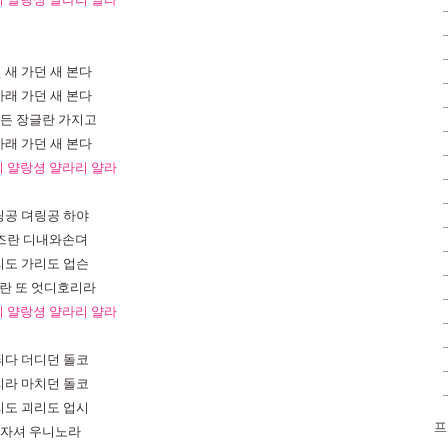
던
새
가던
새
본다
아래
가던
새
본다
든
장글란
가지고
아래
가던
새
본다
리
얄랑셩
얄라리
얄라
링공
뎌링공
하야
즈란
디내와손뎌
리도
가리도
업슨
란
또
엇디호리라
리
얄랑셩
얄라리
얄라
듸다
더디던
돌코
리라
마치던
돌코
리도
괴리도
업시
프
자셔
우니노라