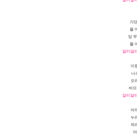
가
믈
잉
무
믈
얄리얄
이
나
오
바므
얄리얄
어
누
믜
마