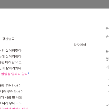
분
중
청산별곡
작자미상
유
어리
살어리랏다
산애
살어리랏다
행
위랑
다래랑
먹고
산에
살어리랏다
1
리
얄랑셩
얄라리
얄라
러라
우러라
새여
니러
우러라
새여
라와
시름
한
나도
고
니러
우니노라
리
얄랑셩
얄라리
얄라