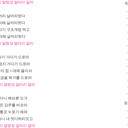
리
얄랑셩
얄라리
얄라
개
어리
살어리랏다
라래
살어리랏다
자기
구조개랑
먹고
라래
살어리랏다
리
얄랑셩
얄라리
얄라
다가
가다가
드로라
졍지
가다가
드로라
사미
짐ㅅ대예
올아셔
해금을
혀거를
드로라
리
얄랑셩
얄라리
얄라
다니
배브른
도긔
동
진
강주를
비조라
롱곳
누로기
매와
와니
내
엇디하리잇고
리
얄랑셩
얄라리
얄라