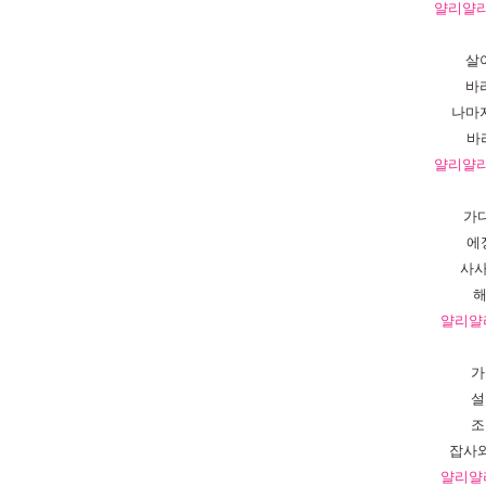
얄리얄
살
바
나마
바
얄리얄
가
에
사
얄리얄
가
설
조
잡사
얄리얄