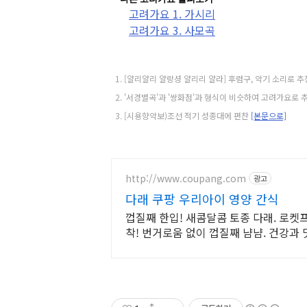
고려가요 1. 가시리
고려가요 3. 사모곡
[얄리얄리 얄랑셩 얄리리 얄라] 후렴구, 악기 소리로 
'서경별곡'과 '쌍화점'과 형식이 비슷하여 고려가요로 
[시용향악보)조선 적기 성종대에 편찬
[본문으로]
http://www.coupang.com
광고
다래 쿠팡 우리아이 영양 간식
껍질째 한입! 새콤달콤 토종 다래. 로켓
착! 번거로움 없이 껍질째 냠냠. 건강과 