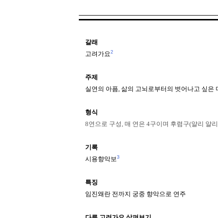
갈래
2
고려가요
주제
실연의 아픔, 삶의 고뇌로부터의 벗어나고 싶은 
형식
8연으로 구성, 매 연은 4구이며 후렴구(얄리 얄리
기록
3
시용향악보
특징
임진왜란 전까지 궁중 향악으로 연주
다른 고려가요 살펴보기