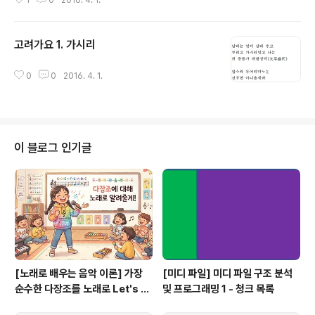
1
0
2016. 4. 1.
얄라 가던 새 가던 새 본다 믈 아래 가던 새 본다 잉 무든 장글란 가지고 믈 아래
가던 새 본다 얄리얄리 얄랑셩 얄라리 얄라 이링공 뎌링공 하야 나즈란 디내와
손뎌 오리도 가리도 업슨 바므란 또 엇디호리라 얄리얄리 얄랑셩 얄라리 얄라
고려가요 1. 가시리
어듸다 더디던 돌코 누리라 마치던 돌코 믜리도 괴리도 업시 마자셔 우니노라
글 내용
얄리얄리 얄랑셩 얄라리 얄라 살어리 살어리랏다 바라래 살어리랏다 나마자기
구조개랑 먹고 바라래 살어리랏다 얄리얄리 얄랑셩 얄라리 얄라 가다가 가다가
0
0
2016. 4. 1.
드로라 에졍지 가다가 드로라..
이 블로그 인기글
[노래로 배우는 음악 이론] 가장
[미디 파일] 미디 파일 구조 분석
순수한 다장조를 노래로 Let's G
및 프로그래밍 1 - 청크 목록
o #음악이론