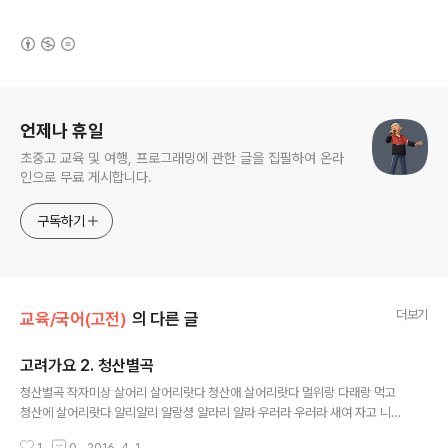
(새창열림)
로그 정보
언제나 휴일
초중고 교육 및 여행, 프로그래밍에 관한 글을 집필하여 온라
인으로 무료 게시합니다.
구독하기
더보기
교육/국어(고전)
의 다른 글
고려가요 2. 청산별곡
글 내용
청산별곡 작자미상 살어리 살어리랏다 청산애 살어리랏다 멀위랑 다래랑 먹고
청산에 살어리랏다 얄리얄리 얄랑셩 얄라리 얄라 우러라 우러라 새여 자고 니러
우러라 새여 널라와 시름 한 나도 자고 니러 우니노라 얄리얄리 얄랑셩 얄라리