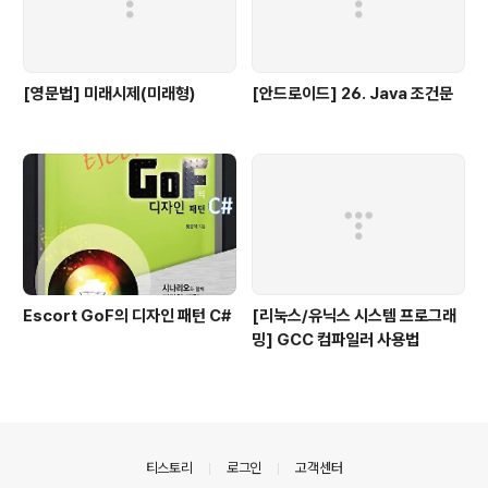
[영문법] 미래시제(미래형)
[안드로이드] 26. Java 조건문
Escort GoF의 디자인 패턴 C#
[리눅스/유닉스 시스템 프로그래
밍] GCC 컴파일러 사용법
의안내
티스토리
로그인
고객센터