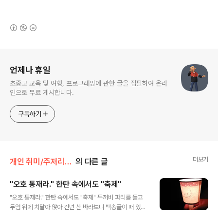
(새창열림)
로그 정보
언제나 휴일
초중고 교육 및 여행, 프로그래밍에 관한 글을 집필하여 온라
인으로 무료 게시합니다.
구독하기
더보기
개인 취미/주저리주저리
의 다른 글
"오호 통재라." 한탄 속에서도 "축제"
글 내용
"오호 통재라." 한탄 속에서도 "축제" 두꺼비 파리를 물고
두엄 위에 치달아 앉아 건넌 산 바라보니 백송골이 떠 있거
놀 가슴이 금즉하여 풀떡 뛰어 내돗다가 두험 아래 자빠지