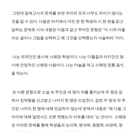
그런데 일제고사의 문제를 보면 우리의 것과 너무도 차이가 많다는
것을 알 수 있다
.
다음은 터키에서 이민 온 한 학생의 시 한 편을 읽고
답하는 문제로 시의 내용은 다음과 같고 주어진 문항은
"
이 시와 어울
리는 글이나 그림을 선택하고 왜 그것을 선택했는지 서술하라
."
이다
.
나는 외국인인 동시에 스웨덴 학생이다
.
나는 다혈질의 터키인인 동
시에 안정적인 스웨덴 사람이다
.
나는 마늘을 먹고 스웨덴 정통 음식
을 먹는다
.
또 다른 문항으로 소설 속 주인공 세 명이 차를 훔치는데 두 명은 잡
혀서 징역형을 선고받고 나머지 한 명은 도망친다
.
잡힌 두 명과 차 주
인은 나머지 한 명에 대해 언급하지 않는데 문제의 내용은
"
왜 다들 그
아이에 대해 알면서도 모른 척했는지 이유를 대라
."
는 것이다
.
스웨덴
은 이러한 문제를 통해 학생들의 논리력
,
분석력
,
종합력
,
비판력
,
창