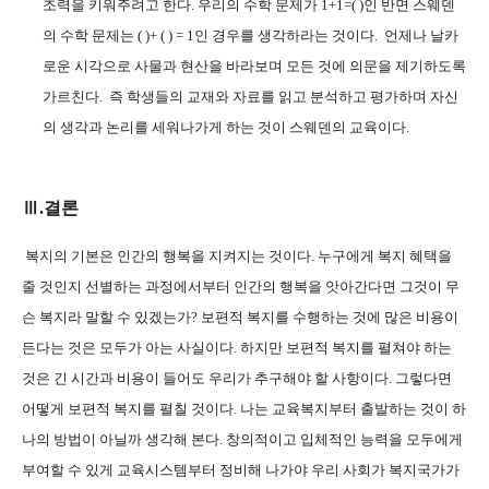
조력을 키워주려고 한다
.
우리의 수학 문제가
1+1=( )
인 반면 스웨덴
의 수학 문제는
( )+ ( ) = 1
인 경우를 생각하라는 것이다
.
언제나 날카
로운 시각으로 사물과 현산을 바라보며 모든 것에 의문을 제기하도록
가르친다
.
즉 학생들의 교재와 자료를 읽고 분석하고 평가하며 자신
의 생각과 논리를 세워나가게 하는 것이 스웨덴의 교육이다
.
Ⅲ
.
결론
복지의 기본은 인간의 행복을 지켜지는 것이다
.
누구에게 복지 혜택을
줄 것인지 선별하는 과정에서부터 인간의 행복을 앗아간다면 그것이 무
슨 복지라 말할 수 있겠는가
?
보편적 복지를 수행하는 것에 많은 비용이
든다는 것은 모두가 아는 사실이다
.
하지만 보편적 복지를 펼쳐야 하는
것은 긴 시간과 비용이 들어도 우리가 추구해야 할 사항이다
.
그렇다면
어떻게 보편적 복지를 펼칠 것이다
.
나는 교육복지부터 출발하는 것이 하
나의 방법이 아닐까 생각해 본다
.
창의적이고 입체적인 능력을 모두에게
부여할 수 있게 교육시스템부터 정비해 나가야 우리 사회가 복지국가가