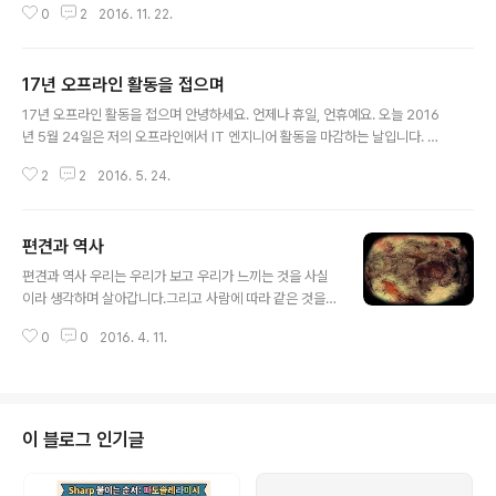
0
2
2016. 11. 22.
거고모쳐라 날랜 낼시망정 에헐질 번하괘라. 2016년 11월
현재의 대한민국을 노래하자면 고등학교 다닐 때 사설시조
로 배웠던 "두꺼비 파리를 물고"가 떠오른다. 이는 남북한
17년 오프라인 활동을 접으며
이 대치하고 있는 슬픈 현실 속에서 보수 세력의 부패가 정
글 내용
점을 찍은 것이 아닌가 생각한다. 여전히 건전한 보수 세력
17년 오프라인 활동을 접으며 안녕하세요. 언제나 휴일, 언휴예요. 오늘 2016
들도 많다고 생각하지만 부패한 보수 세력이 대한민국을
년 5월 24일은 저의 오프라인에서 IT 엔지니어 활동을 마감하는 날입니다. 대
혼돈과 절망의 공간으로 만드는 것을 막지는 못한 것이 현
학 3학년 2학기에 갑자기 불어닥친 IMF와 스타크래프트에 혼이 빠진 생활로
실이다. 하지만 "위기를 기회로 만든다."는 어려운 명재를
2
2
2016. 5. 24.
졸업과 함께 백수 생활을 시작했었죠. 다행스러운 것은 지금의 아내가 백수로
우리 국민들은 현실로 만들고 있어 무조건 슬픈 것은 아니
생활하지 말고 비트교육센터에 들어가서 교육을 받으라고 권유하여 짧은 백수
다. "오호 통재라." 한탄 ..
생활을 접고 수강생 신분으로 프로그래밍 교육을 받습니다. 이미 대학에서 프로
편견과 역사
그래밍에는 자신이 있었던 저였지만 리눅스 과정에서 디바이스 드라이버와 커
글 내용
널 교육은 접하지 않은 분야였죠. 이론 과정을 마치고 프로젝트 과정에서도 좋
편견과 역사 우리는 우리가 보고 우리가 느끼는 것을 사실
은 조원들과 뜻하지 않은 좋은 주제로 생각지도 못한 결과물을 얻었어요. IBCS
이라 생각하며 살아갑니다.그리고 사람에 따라 같은 것을
(지능형 대역폭 제어 시스템..
보고 느끼는 사실도 달라지죠. 특히 우리는 자신이 갖고 있
0
0
2016. 4. 11.
는 사실과 반하는 내용을 보거나 들으면 거부하는 습성을
갖고 있습니다.이러한 습성은 편견으로 나타납니다. 특히
대부분의 사람에 의한 편견은 사실을 인지하지 못하게 방
해하고 왜곡하는 위험을 갖고 있죠.전문가 집단까지 이를
인지하지 못하면 새로운 발견도 가치없는 것으로 묻힐 때
이 블로그 인기글
가 있어요. 역사적인 사실이나 기록을 발견하였을 때는 많
은 사료와 증명 과정이 부족하면 이러한 현상은 더욱 더 심