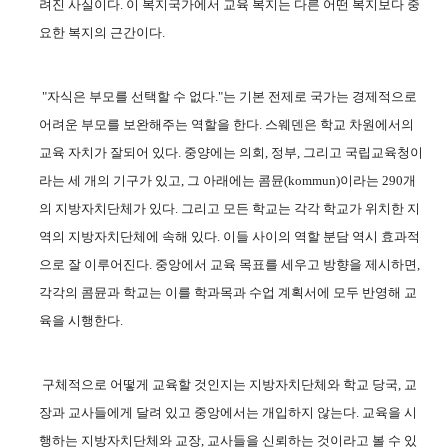
려진 사실이다
.
이 복지국가에서 교육 복지는 다른 어떤 복지보다 중
요한 복지의 근간이다
.
"
자식은 부모를 선택할 수 없다
."
는 기본 전제로 국가는 경제적으로
어려운 부모를 보완해주는 역할을 한다
.
스웨덴은 학교 차원에서의
교육 자치가 잘되어 있다
.
중양에는 의회
,
정부
,
그리고 국립교육청이
라는 세 개의 기구가 있고
,
그 아래에는 콤뮨
(kommun)
이라는
290
개
의 지방자치단체가 있다
.
그리고 모든 학교는 각각 학교가 위치한 지
역의 지방자치단체에 속해 있다
.
이들 사이의 역할 분담 역시 효과적
으로 잘 이루어진다
.
중앙에서 교육 목표를 세우고 방향을 제시하면
,
각각의 콤뮨과 학교는 이를 학과목과 수업 계획서에 모두 반영해 교
육을 시행한다
.
구체적으로 어떻게 교육할 것인지는 지방자치단체와 학교 당국
,
교
장과 교사들에게 달려 있고 중앙에서는 개입하지 않는다
.
교육을 시
행하는 지방자치단체와 교장
,
교사들을 신뢰하는 것이라고 볼 수 있