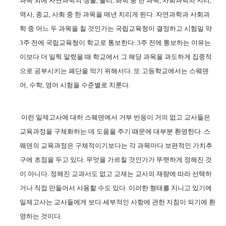
과목 외에 자연과학의 생물
,
물리
,
화학 중 한 과목
,
사회과학의 지리
,
역사
,
종교
,
사회 중 한 과목을 매년 치리게 된다
.
자연과학과 사회과
학 중 어느 두 과목을 칠 것인가는 국립교육청이 결정하고 시험일 약
3
주 전에 국립교육청이 학교로 통보한다
. 3
주 전에 통보하는 이유는
이보다 더 일찍 알렸을 때 학교에서 그 해당 과목을 과도하게 집중적
으로 공부시키는 폐단을 막기 위해서다
.
또 고등학교에서는 스웨덴
어
,
수학
,
영어 시험을 수준별로 치룬다
.
이런 일제고사에 대하 스웨덴에서 거부 반응이 거의 없고 교사들은
교육과정을 구체화하는 데 도움을 주기 때문에 대부분 환영한다
.
스
웨덴의 교육과정은 구체적이기보다는 각 과목마다 보편적인 가치추
구에 초점을 두고 있다
.
무엇을 가르칠 것인가가 뚜렷하게 정해진 것
이 아니다
.
정해진 교과서도 없고 교재는 교사의 재량에 따라 선택하
거나 직접 만들어서 사용할 수도 있다
.
이러한 형태를 지니고 있기에
일제고사는 교사들에게 보다 세부적인 사항에 관한 지침이 되기에 환
영하는 것이다
.