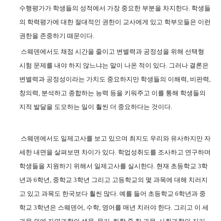
수행평가가 학생들의 성적에서 가장 중요한 부분을 차지한다
.
학생들
의 학력평가에 대한 절대적인 권한이 교사에게 있고 학부모들은 이런
권한을 존중하기 때문이다
.
스웨덴에서도 채점 시간을 줄이고 변별력과 공정성을 위해 선택형
시험 문제를 내야 하지 않느냐는 말이 나온 적이 있다
.
그러나 결론은
변별력과 공정성이라는 가치도 중요하지만 학생들의 이해력
,
비판력
,
창의력
,
분석하고 종합하는 능력 등을 키워주고 이를 통해 학생들의
지적 발달을 도모하는 일이 훨씬 더 중요하다는 것이다
.
스웨덴에서도 일제고사를 보고 있으며 최지도 우리와 유사하지만 자
세한 내면을 살펴보면 차이가 있다
.
학업성취도를 조사하고 연구하며
학생들을 지원하기 위해서 일제고사를 실시한다
.
현재 초등학교
3
학
년과
6
학년
,
중학교
3
학년 그리고 고등학교의 몇 과목에 대해 치러지
고 있고 과목도 한국보다 훨씬 많다
.
예를 들어 초등학교
6
학년과 중
학교
3
학년은 스웨덴어
,
수학
,
영어를 매년 치러야 한다
.
그리고 이 세