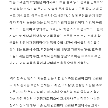
하는 스웨덴의 학생들은 어려서부터 책을 즐겨 읽어 문제를 입체적으
로 해석할 수 있기 때문이다
.
이렇게 문제 중심의 연구를 중교교 때 공
부로
,
지식으로
,
학무능로 생각하고 배운다
.
이렇게 훈련을 받기 때문
에 대학에서 논문을 쓰는 일이 그리 어렵지 않은 것이다
.
이것이 독립
적이고 비판적이고 창의적인 교육인다
.
학생 스스로 생각하고 비판적
시각으로 세상과 현상을 보고 독창적인 논문을 쓰는 것이 스웨덴 학
생들의 강점이자 경쟁력이다
.
특히 수업 시간에 학생들의 참여를 이
끌어내는 토론식 수업
,
학생들이 서로 배우고 가르치는
'
동료 효과
'
를
이끌어내는 협력 수업
,
주제나 문제를 중심으로 하는 프로젝트 수업
,
나아가 여러 과목을 묶어서 강의하는 융합 수업을 진행한다
.
이러한 수업 방식이 가능한 것은 시험 방식과도 연관이 있다
.
스웨덴
의 학력 평가는 객관식 문제는 아예 없고 서술형
,
논술형 시험을 주로
이룬다
.
또한 우리나라의 기말고사나 수능처럼 결과 중심의 시험이
아닌 과정 중심의 수행평가로 평소에 교사가 내주는 작문이나 논문
실력이 성적에 매우 비중 있게 반영한다
.
스웨덴 학교에서는 교사의