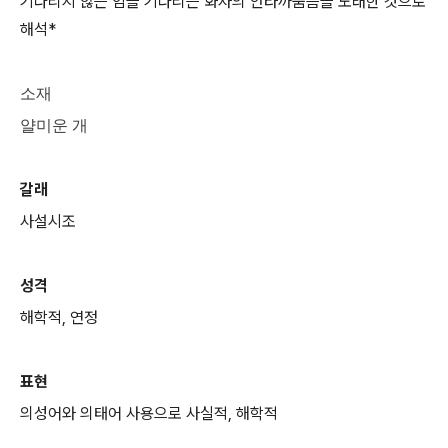
기다리지 않는 임을 기다리는 화자의 안타까움음을 노래한 것으로
해석*
소재
얄미운 개
갈래
사설시조
성격
해학적, 연정
표현
의성어와 의태어 사용으로 사실적, 해학적