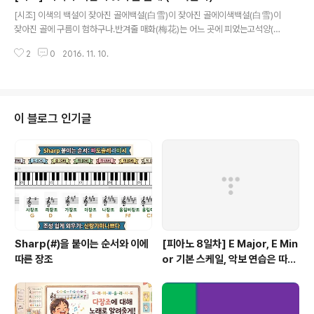
글 내용
[시조] 이색의 백설이 잦아진 골에백설(白雪)이 잦아진 골에이색백설(白雪)이
잦아진 골에 구름이 험하구나.반겨줄 매화(梅花)는 어느 곳에 피었는고석양(夕
陽)에 홀로 서서 갈 곳 몰라 하노라.작가이색(1328년 ~ 1398년)고려 말기 학
2
0
2016. 11. 10.
자호는 목은(牧隱)대표작으로 55권에 달하는 목은집이 있음고려 말기 신흥유
신으로 현실개혁의 뜻을 품었으며 주자 성리학을 수용하고 이를 바탕으로 정치
사상을 전개 주제고려 멸망의 한탄혼탁한 정치 상황의 안타까움 소재매화(우국
지사), 석양(멸망해가는 고려) 갈래평시조 성격우의적 표현비유적, 풍자적
이 블로그 인기글
Sharp(#)을 붙이는 순서와 이에
[피아노 8일차] E Major, E Min
따른 장조
or 기본 스케일, 악보 연습은 따라
쟁이, 하얀 이 예쁜 이