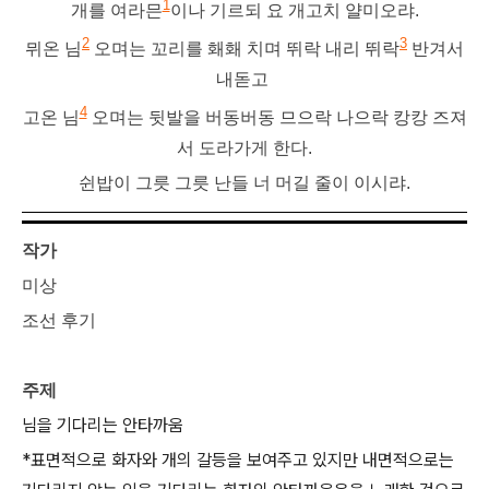
1
개를 여라믄
이나 기르되 요 개고치 얄미오랴.
2
3
뮈온 님
오며는 꼬리를 홰홰 치며 뛰락 내리 뛰락
반겨서
내돋고
4
고온 님
오며는 뒷발을 버동버동 므으락 나으락 캉캉 즈져
서 도라가게 한다.
쉰밥이 그릇 그릇 난들 너 머길 줄이 이시랴.
작가
미상
조선 후기
주제
님을 기다리는 안타까움
*표면적으로 화자와 개의 갈등을 보여주고 있지만 내면적으로는