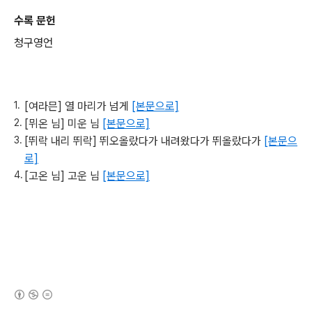
수록 문헌
청구영언
[여라믄] 열 마리가 넘게
[본문으로]
[뮈온 님] 미운 님
[본문으로]
[뛰락 내리 뛰락] 뛰오올랐다가 내려왔다가 뛰올랐다가
[본문으
로]
[고온 님] 고운 님
[본문으로]
(새창열림)