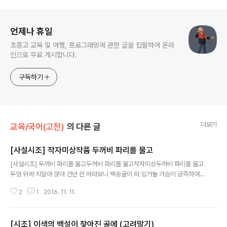
로그 정보
언제나 휴일
초중고 교육 및 여행, 프로그래밍에 관한 글을 집필하여 온라
인으로 무료 게시합니다.
구독하기
더보기
교육/국어(고전)
의 다른 글
[사설시조] 작자미상작품 두꺼비 파리를 물고
글 내용
[사설시조] 두꺼비 파리를 물고두꺼비 파리를 물고작자미상두꺼비 파리를 물고
두엄 위에 치달아 앉아 건넌 산 바라보니 백송골이 떠 있거놀 가슴이 금즉하여
풀떡 뛰어 내돗다가 두험 아래 자빠지거고모쳐라 날랜 낼시망정 에헐질 번하괘
2
1
2016. 11. 11.
라.작가미상조선 후기 주제탐관 오리의 횡포를 풍자 소재두꺼비 갈래사설시조
성격우의적, 풍자적 표현풍자적 수록 문헌청구영언
[시조] 이색의 백설이 잦아진 골에 (고려말기)