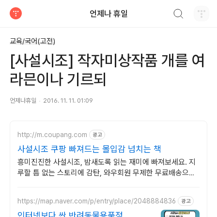
검색하기
언제나 휴일
티스토리
교육/국어(고전)
[사설시조] 작자미상작품 개를 여
라믄이나 기르되
언제나휴일
2016. 11. 11. 01:09
http://m.coupang.com
광고
사설시조 쿠팡 빠져드는 몰입감 넘치는 책
흥미진진한 사설시조, 밤새도록 읽는 재미에 빠져보세요. 지
루할 틈 없는 스토리에 감탄, 와우회원 무제한 무료배송으로
만나세요.
https://map.naver.com/p/entry/place/2048884836
광고
인터넷보다 싼 반려동물용품점