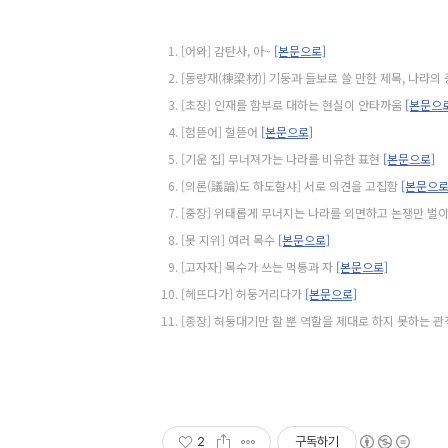
[어와] 감탄사, 아~
[본문으로]
[동량재(棟梁材)] 기둥과 들보로 쓸 만한 제목, 나라
[초장] 인재를 함부로 대하는 현실이 안타까움
[본문으
[험뜯어] 헐뜯어
[본문으로]
[기운 집] 무너져가는 나라를 비유한 표현
[본문으로]
[의론(議論)도 하도할샤] 서로 의견을 고집함
[본문으로
[중장] 위태롭게 무너지는 나라를 외면하고 논쟁만 벌
[못 지위] 여러 목수
[본문으로]
[고자자] 목수가 쓰는 먹통과 자
[본문으로]
[헤뜨다가] 허둥거리다가
[본문으로]
[종장] 허둥대기만 할 뿐 역할을 제대로 하지 못하는 
2
구독하기