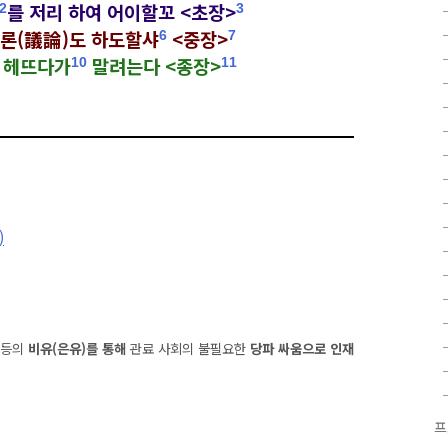
를 저리 하여 어이할꼬
<초장>
2
3
론(議論)도 하도할샤
<중장>
6
7
고
헤뜨다가
말려는다
<종장>
10
11
)
 등의
비유(은유)를 통해
관료 사회의 불필요한
당파 싸움으로 인재
프