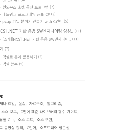
윈도우즈 소켓 통신 프로그램
(7)
네트워크 프로그래밍 with C#
(3)
pcap 파일 분석기 만들기 with C언어
(5)
NCS] .NET 기반 응용 SW엔지니어링 양성..
(11)
[소개][NCS] .NET 기반 응용 SW엔지니어..
(11)
통계
(7)
엑셀로 통계 활용하기
(2)
엑셀 함수
(5)
ag
제나 휴일,
실습,
자료구조,
알고리즘,
# 소스 코드,
C언어 표준 라이브러리 함수 가이드,
딤돌 C++,
소스 코드,
소스 구현,
료 동영상 강의,
C언어,
소프트웨어 접근성,