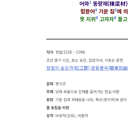
어와
동량재(棟梁材)
1
험뜯어
기운 집
에
의
4
5
못 지위
고자자
들
8
9
작가
: 정철(1536 ~ 1594)
조선 중기 시인, 호는 송강, 칩암거사, 시호는 문청
정철의 송강가(松江歌) 관동별곡(關東別曲
갈래
: 평시조
주제
: 당파 싸움으로 인재를 잃어가는 현실 비판
표현
: 기운 집과 위태로운 나라, 목수(못지위)와 관리
를 놓침을 비판
성격
: 비유적(은유),
비판적