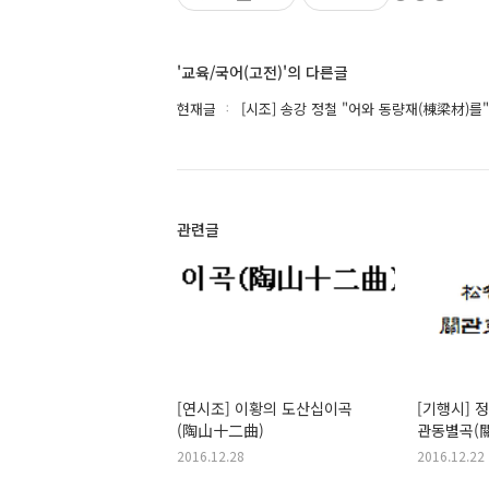
'교육/국어(고전)'의 다른글
현재글
[시조] 송강 정철 "어와 동량재(棟梁材)를"
관련글
[연시조] 이황의 도산십이곡
[기행시] 
(陶山十二曲)
관동별곡(
2016.12.28
2016.12.22