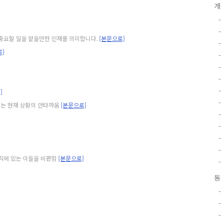
개
의 중요할 일을 맡을만한 인재를 의미합니다.
[본문으로]
로]
]
이는 현재 상황의 안타까움
[본문으로]
관직에 있는 이들을 비판함
[본문으로]
동