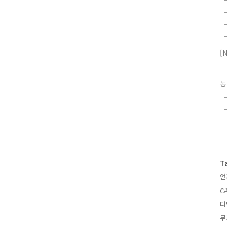
[
T
언
C
디
무