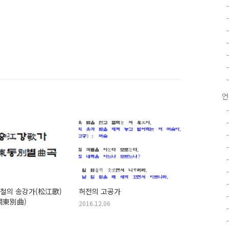
언
정철의 송강가(松江歌)
허전의 고공가
關東別曲)
2016.12.06