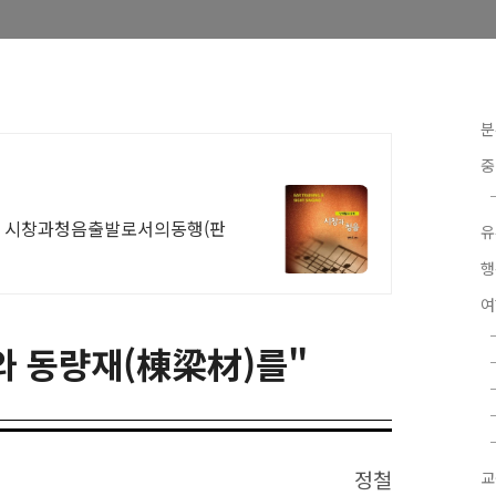
분
중
 시창과청음출발로서의동행(판
유
행
어와 동량재(棟梁材)를"
정철